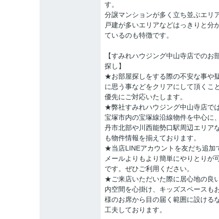
す。
分譲マンションが多く立ち並ぶエリ
戸建が多いエリアなどはっきりと分
ているのも特徴です。
【すみれハウジング中山寺店でのお
探し】
★お部屋探しをする際の不安な事や
に思う事などをクリアにして頂くこ
優先にご対応いたします。
★弊社すみれハウジング中山寺店で
宝塚市内の宝塚線沿線物件を中心に
丹市北部や川西能勢口駅周辺エリア
も物件情報を揃えております。
★当店LINEアカウントを友だち追加
メールよりもより簡単にやりとりが
です。ぜひご利用ください。
★ご来店いただいた際に居心地の良
内空間を心掛け、キッズスペースも
様のお席から目の届く範囲に設ける
工夫しております。