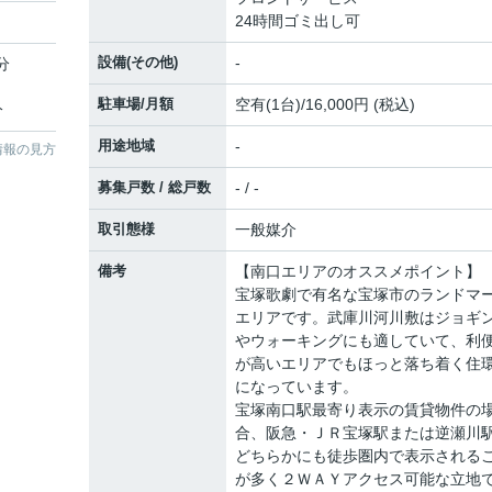
24時間ゴミ出し可
設備(その他)
-
分
駐車場/月額
空有(1台)/16,000円 (税込)
分
用途地域
-
情報の見方
募集戸数 / 総戸数
- / -
取引態様
一般媒介
備考
【南口エリアのオススメポイント】
宝塚歌劇で有名な宝塚市のランドマ
エリアです。武庫川河川敷はジョギ
やウォーキングにも適していて、利
が高いエリアでもほっと落ち着く住
になっています。
宝塚南口駅最寄り表示の賃貸物件の
合、阪急・ＪＲ宝塚駅または逆瀬川
どちらかにも徒歩圏内で表示される
が多く２ＷＡＹアクセス可能な立地