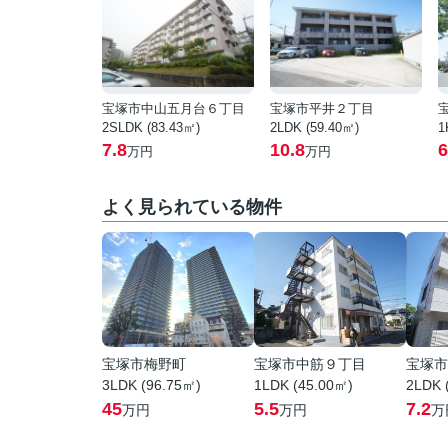
宝塚市中山五月台６丁目
宝塚市平井２丁目
2SLDK (83.43㎡)
2LDK (59.40㎡)
1
7.8
10.8
6
万円
万円
よく見られている物件
宝塚市梅野町
宝塚市中筋９丁目
宝塚市
3LDK (96.75㎡)
1LDK (45.00㎡)
2LDK 
45
5.5
7.2
万円
万円
万