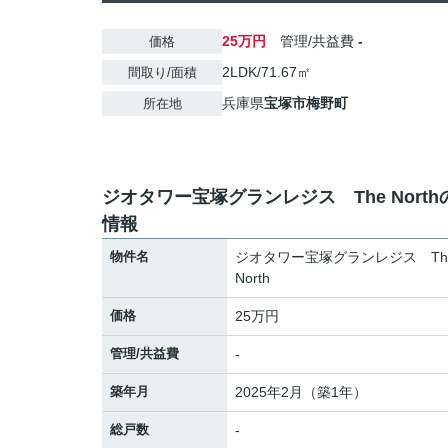
25万円
管理/共益費
-
価格
2LDK/71.67㎡
間取り/面積
兵庫県
宝塚市
梅野町
所在地
ジオタワー宝塚グランレジス The North
情報
物件名
ジオタワー宝塚グランレジス Th
North
価格
25万円
管理/共益費
-
築年月
2025年2月（築1年）
総戸数
-