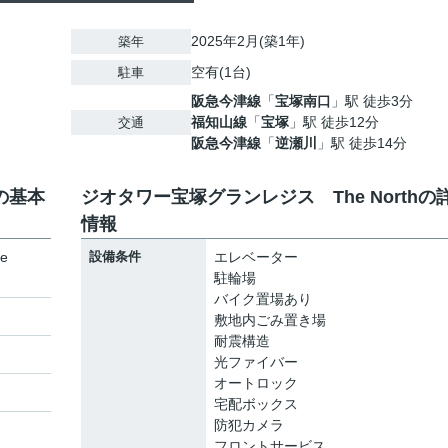
2025年2月(築1年)
築年
空有(1台)
駐車
阪急今津線
「
宝塚南口
」駅 徒歩3分
福知山線
「
宝塚
」駅 徒歩12分
交通
阪急今津線
「
逆瀬川
」駅 徒歩14分
の基本
ジオタワー宝塚グランレジス The Northの
情報
e
設備条件
エレベーター
駐輪場
バイク置場あり
敷地内ごみ置き場
耐震構造
光ファイバー
オートロック
宅配ボックス
防犯カメラ
フロントサービス