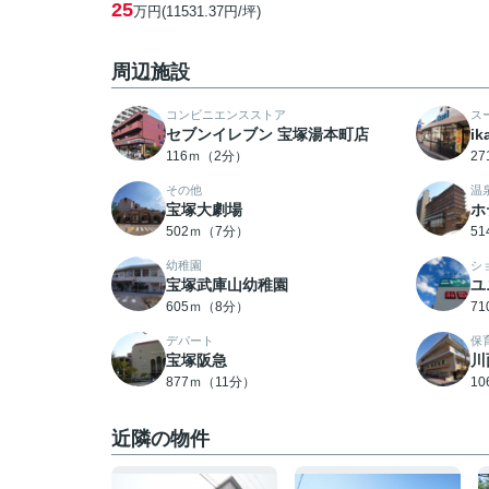
25
万円(11531.37円/坪)
周辺施設
コンビニエンスストア
ス
セブンイレブン 宝塚湯本町店
i
116ｍ（2分）
2
その他
温
宝塚大劇場
ホ
502ｍ（7分）
5
幼稚園
シ
宝塚武庫山幼稚園
ユ
605ｍ（8分）
7
デパート
保
宝塚阪急
川
877ｍ（11分）
1
近隣の物件