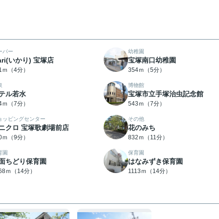
ーパー
幼稚園
kari(いかり) 宝塚店
宝塚南口幼稚園
71ｍ（4分）
354ｍ（5分）
泉
博物館
テル若水
宝塚市立手塚治虫記念館
14ｍ（7分）
543ｍ（7分）
ョッピングセンター
その他
ニクロ 宝塚歌劇場前店
花のみち
10ｍ（9分）
832ｍ（11分）
育園
保育園
面ちどり保育園
はなみずき保育園
068ｍ（14分）
1113ｍ（14分）