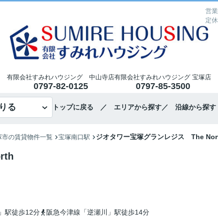
営業
定休
有限会社すみれハウジング 中山寺店
有限会社すみれハウジング 宝塚店
0797-82-0125
0797-85-3500
りる
トップに戻る
／ エリアから探す
／ 沿線から探す
ジオタワー宝塚グランレジス The Nor
塚市の賃貸物件一覧
宝塚南口駅
th
」駅徒歩12分
阪急今津線「逆瀬川」駅徒歩14分