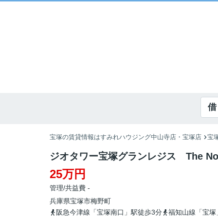
借
宝塚の賃貸情報はすみれハウジング中山寺店・宝塚店
宝
ジオタワー宝塚グランレジス The Nor
25万円
管理/共益費 -
兵庫県
宝塚市
梅野町
阪急今津線「宝塚南口」駅徒歩3分
福知山線「宝塚