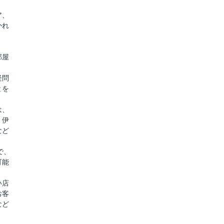
ア、
かれ
部屋
疑問
とを
は、
、伊
など
で、
可能
い店
お客
など