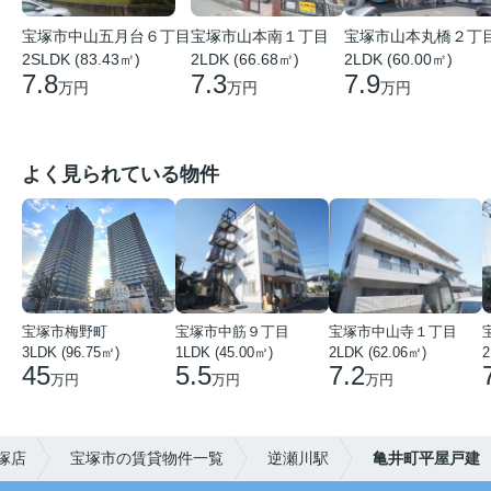
宝塚市中山五月台６丁目
宝塚市山本南１丁目
宝塚市山本丸橋２丁
2SLDK (83.43㎡)
2LDK (66.68㎡)
2LDK (60.00㎡)
7.8
7.3
7.9
万円
万円
万円
よく見られている物件
宝塚市梅野町
宝塚市中筋９丁目
宝塚市中山寺１丁目
3LDK (96.75㎡)
1LDK (45.00㎡)
2LDK (62.06㎡)
2
45
5.5
7.2
万円
万円
万円
塚店
宝塚市の賃貸物件一覧
逆瀬川駅
亀井町平屋戸建