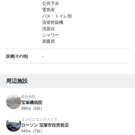
公共下水
電気有
バス・トイレ別
浴室乾燥機
洗面台
シャワー
床暖房
-
設備(その他)
周辺施設
総合病院
宝塚磯病院
395ｍ（5分）
コンビニエンスストア
ローソン 宝塚市役所前店
543ｍ（7分）