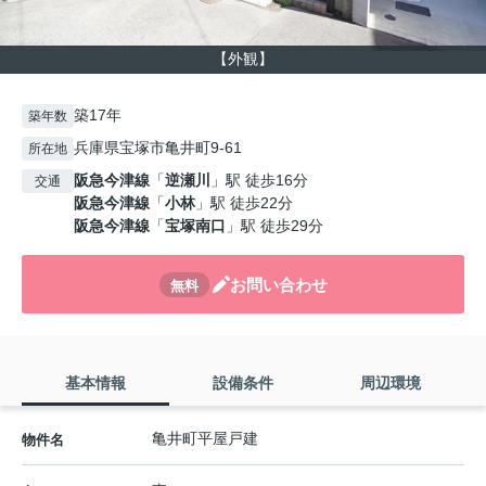
【外観】
築17年
築年数
兵庫県宝塚市亀井町9-61
所在地
阪急今津線
「
逆瀬川
」駅 徒歩16分
交通
阪急今津線
「
小林
」駅 徒歩22分
阪急今津線
「
宝塚南口
」駅 徒歩29分
お問い合わせ
無料
基本情報
設備条件
周辺環境
亀井町平屋戸建
物件名