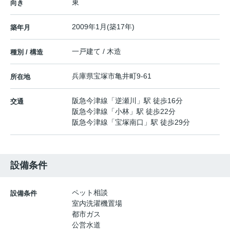
東
向き
2009年1月(築17年)
築年月
一戸建て / 木造
種別 / 構造
兵庫県
宝塚市
亀井町
9-61
所在地
阪急今津線
「
逆瀬川
」駅 徒歩16分
交通
阪急今津線
「
小林
」駅 徒歩22分
阪急今津線
「
宝塚南口
」駅 徒歩29分
設備条件
ペット相談
設備条件
室内洗濯機置場
都市ガス
公営水道