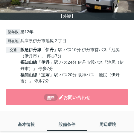
【外観】
築12年
築年数
兵庫県伊丹市池尻２丁目
所在地
阪急伊丹線
「
伊丹
」駅 バス10分 伊丹市営バス「池尻
交通
（伊丹市）」 停歩7分
福知山線
「
伊丹
」駅 バス24分 伊丹市営バス「池尻（伊
丹市）」 停歩7分
福知山線
「
宝塚
」駅 バス20分 阪神バス「池尻（伊丹
市）」 停歩7分
お問い合わせ
無料
基本情報
設備条件
周辺環境