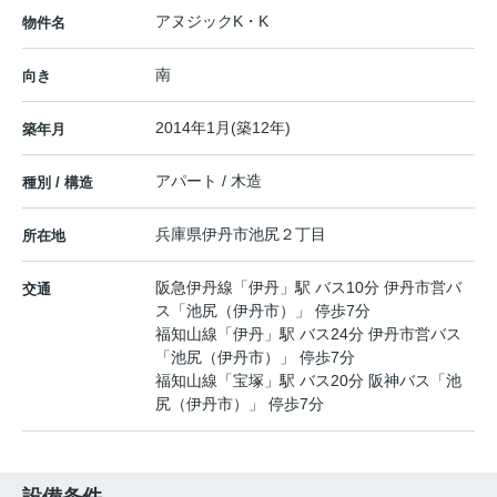
アヌジックK・K
物件名
南
向き
2014年1月(築12年)
築年月
アパート / 木造
種別 / 構造
兵庫県
伊丹市
池尻
２丁目
所在地
阪急伊丹線
「
伊丹
」駅 バス10分 伊丹市営バ
交通
ス「池尻（伊丹市）」 停歩7分
福知山線
「
伊丹
」駅 バス24分 伊丹市営バス
「池尻（伊丹市）」 停歩7分
福知山線
「
宝塚
」駅 バス20分 阪神バス「池
尻（伊丹市）」 停歩7分