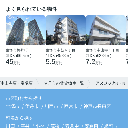
よく見られている物件
宝塚市梅野町
宝塚市中筋９丁目
宝塚市中山寺１丁目
3LDK (96.75㎡)
1LDK (45.00㎡)
2LDK (62.06㎡)
2
45
5.5
7.2
万円
万円
万円
グ中山寺店・宝塚店
伊丹市の賃貸物件一覧
アヌジックK・K
市区町村から探す
宝塚市
伊丹市
川西市
西宮市
神戸市長田区
町名から探す
川面
平井
小林
荒牧
安倉中
安倉南
旭町