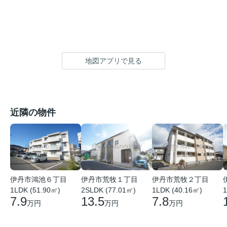
地図アプリで見る
近隣の物件
伊丹市鴻池６丁目
伊丹市荒牧１丁目
伊丹市荒牧２丁目
1LDK (51.90㎡)
2SLDK (77.01㎡)
1LDK (40.16㎡)
1
7.9
13.5
7.8
万円
万円
万円