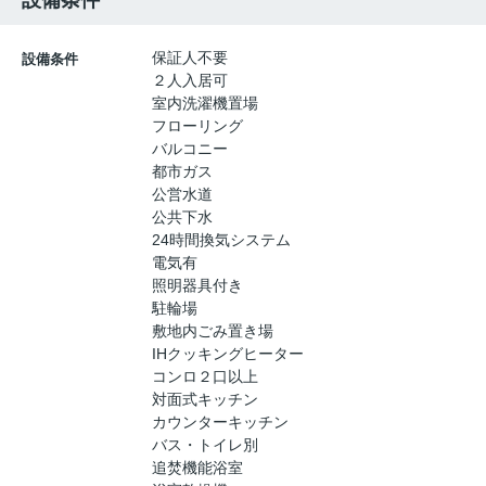
設備条件
保証人不要
設備条件
２人入居可
室内洗濯機置場
フローリング
バルコニー
都市ガス
公営水道
公共下水
24時間換気システム
電気有
照明器具付き
駐輪場
敷地内ごみ置き場
IHクッキングヒーター
コンロ２口以上
対面式キッチン
カウンターキッチン
バス・トイレ別
追焚機能浴室