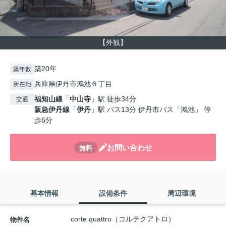
【外観】
築20年
築年数
兵庫県伊丹市鴻池６丁目
所在地
福知山線
「
中山寺
」駅 徒歩34分
交通
阪急伊丹線
「
伊丹
」駅 バス13分 伊丹市バス「鴻池」 停
歩6分
お問い合わせ
無料
基本情報
設備条件
周辺環境
corte quattro（コルテクアトロ）
物件名