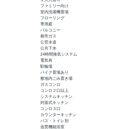
ファミリー向け
室内洗濯機置場
フローリング
専用庭
バルコニー
都市ガス
公営水道
公共下水
24時間換気システム
電気有
駐輪場
バイク置場あり
敷地内ごみ置き場
ガスコンロ
コンロ２口以上
システムキッチン
対面式キッチン
コンロ３口
カウンターキッチン
バス・トイレ別
追焚機能浴室