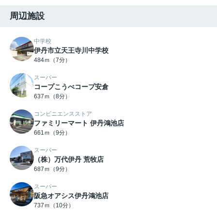
周辺施設
中学校
伊丹市立天王寺川中学校
484ｍ（7分）
スーパー
コープこうべコープ安倉
637ｍ（8分）
コンビニエンスストア
ファミリーマート 伊丹鴻池店
661ｍ（9分）
スーパー
（株）万代伊丹 荒牧店
687ｍ（9分）
スーパー
阪急オアシス伊丹鴻池店
737ｍ（10分）