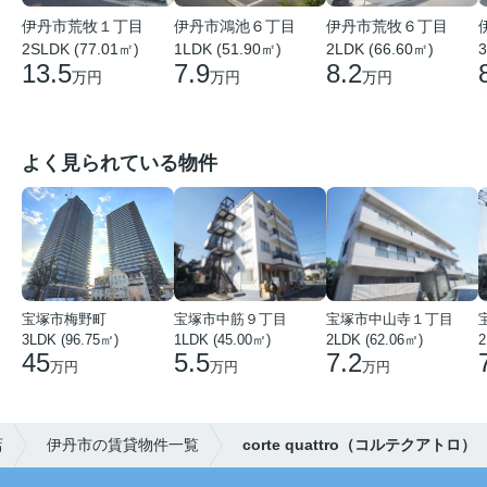
伊丹市荒牧１丁目
伊丹市鴻池６丁目
伊丹市荒牧６丁目
2SLDK (77.01㎡)
1LDK (51.90㎡)
2LDK (66.60㎡)
3
13.5
7.9
8.2
万円
万円
万円
よく見られている物件
宝塚市梅野町
宝塚市中筋９丁目
宝塚市中山寺１丁目
3LDK (96.75㎡)
1LDK (45.00㎡)
2LDK (62.06㎡)
2
45
5.5
7.2
万円
万円
万円
店
伊丹市の賃貸物件一覧
corte quattro（コルテクアトロ）