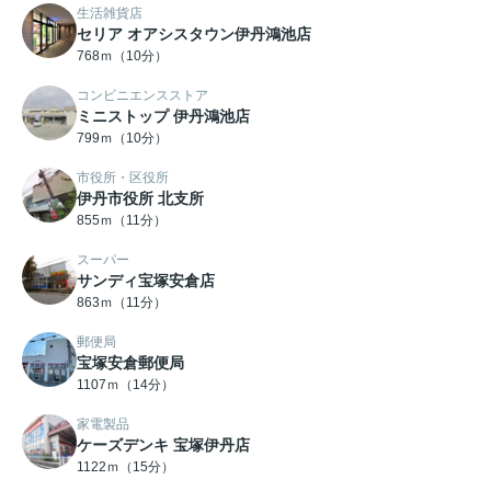
生活雑貨店
セリア オアシスタウン伊丹鴻池店
768ｍ（10分）
コンビニエンスストア
ミニストップ 伊丹鴻池店
799ｍ（10分）
市役所・区役所
伊丹市役所 北支所
855ｍ（11分）
スーパー
サンディ宝塚安倉店
863ｍ（11分）
郵便局
宝塚安倉郵便局
1107ｍ（14分）
家電製品
ケーズデンキ 宝塚伊丹店
1122ｍ（15分）