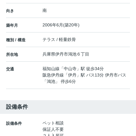
南
向き
2006年6月(築20年)
築年月
テラス / 軽量鉄骨
種別 / 構造
兵庫県
伊丹市
鴻池
６丁目
所在地
福知山線
「
中山寺
」駅 徒歩34分
交通
阪急伊丹線
「
伊丹
」駅 バス13分 伊丹市バス
「鴻池」 停歩6分
設備条件
ペット相談
設備条件
保証人不要
２人入居可