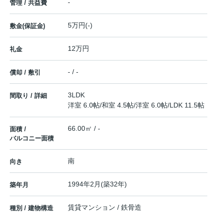
-
管理 / 共益費
5万円(-)
敷金(保証金)
12万円
礼金
- / -
償却 / 敷引
3LDK
間取り / 詳細
洋室 6.0帖
/
和室 4.5帖
/
洋室 6.0帖
/
LDK 11.5帖
66.00㎡ / -
面積 /
バルコニー面積
南
向き
1994年2月(築32年)
築年月
賃貸マンション / 鉄骨造
種別 / 建物構造