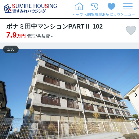
ボナミ田中マンションPARTⅡ 102
7.9
万円
管理/共益費 -
1
/
30