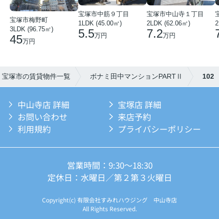
宝塚市中筋９丁目
宝塚市中山寺１丁目
宝塚市梅野町
1LDK (45.00㎡)
2LDK (62.06㎡)
2
3LDK (96.75㎡)
5.5
7.2
万円
万円
45
万円
宝塚市の賃貸物件一覧
ボナミ田中マンションPARTⅡ
102
中山寺店 詳細
宝塚店 詳細
お問い合わせ
来店予約
利用規約
プライバシーポリシー
営業時間：9:30～18:30
定休日：水曜日／第２第３火曜日
Copyright(c) 有限会社すみれハウジング 中山寺店
All Rights Reserved.