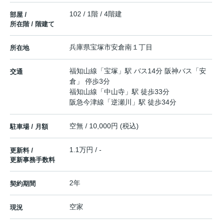
102 / 1階 / 4階建
部屋 /
所在階 / 階建て
兵庫県
宝塚市
安倉南
１丁目
所在地
福知山線
「
宝塚
」駅 バス14分 阪神バス「安
交通
倉」 停歩3分
福知山線
「
中山寺
」駅 徒歩33分
阪急今津線
「
逆瀬川
」駅 徒歩34分
空無 / 10,000円 (税込)
駐車場 / 月額
1.1万円 / -
更新料 /
更新事務手数料
2年
契約期間
空家
現況