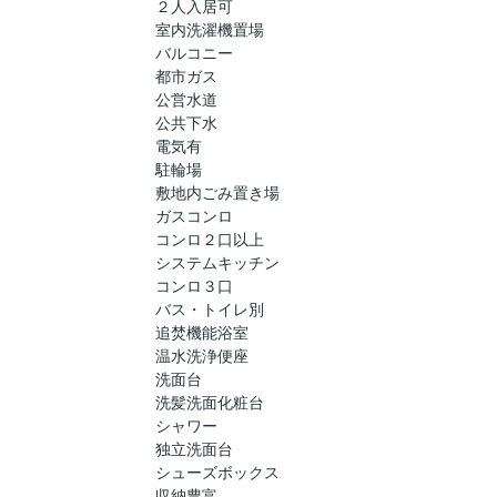
２人入居可
室内洗濯機置場
バルコニー
都市ガス
公営水道
公共下水
電気有
駐輪場
敷地内ごみ置き場
ガスコンロ
コンロ２口以上
システムキッチン
コンロ３口
バス・トイレ別
追焚機能浴室
温水洗浄便座
洗面台
洗髪洗面化粧台
シャワー
独立洗面台
シューズボックス
収納豊富