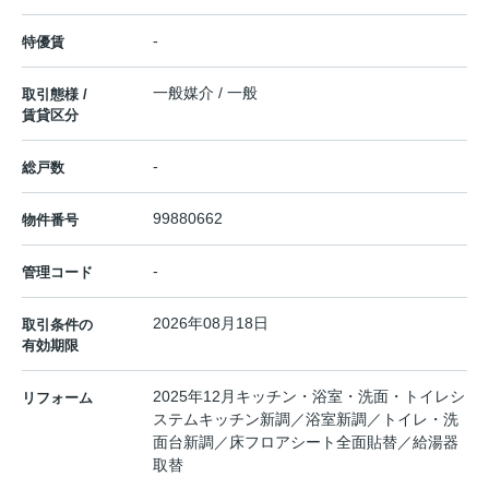
-
特優賃
一般媒介 / 一般
取引態様 /
賃貸区分
-
総戸数
99880662
物件番号
-
管理コード
2026年08月18日
取引条件の
有効期限
2025年12月キッチン・浴室・洗面・トイレシ
リフォーム
ステムキッチン新調／浴室新調／トイレ・洗
面台新調／床フロアシート全面貼替／給湯器
取替