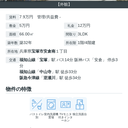
【外観】
7.9万円 管理/共益費 -
賃料
5万円
12万円
敷金
礼金
66.00㎡
3LDK
面積
間取り
築32年
1階/4階建
築年数
所在階
兵庫県
宝塚市
安倉南
１丁目
所在地
福知山線
「
宝塚
」駅 バス14分 阪神バス「安倉」 停歩3
交通
分
福知山線
「
中山寺
」駅 徒歩33分
阪急今津線
「
逆瀬川
」駅 徒歩34分
物件の特徴
バストイレ
室内洗濯機
TVモニタ
独立洗面台
別
置場
付きインタ
ーホン