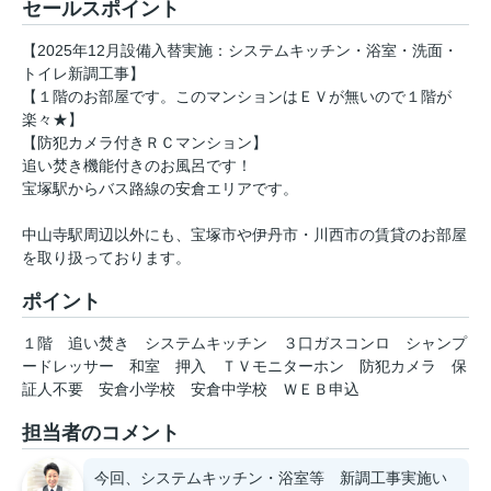
セールスポイント
【2025年12月設備入替実施：システムキッチン・浴室・洗面・
トイレ新調工事】
【１階のお部屋です。このマンションはＥＶが無いので１階が
楽々★】
【防犯カメラ付きＲＣマンション】
追い焚き機能付きのお風呂です！
宝塚駅からバス路線の安倉エリアです。
中山寺駅周辺以外にも、宝塚市や伊丹市・川西市の賃貸のお部屋
を取り扱っております。
ポイント
１階
追い焚き
システムキッチン
３口ガスコンロ
シャンプ
ードレッサー
和室
押入
ＴＶモニターホン
防犯カメラ
保
証人不要
安倉小学校
安倉中学校
ＷＥＢ申込
担当者のコメント
今回、システムキッチン・浴室等 新調工事実施い