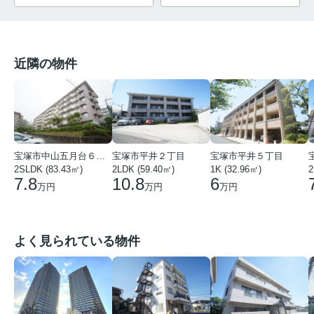
近隣の物件
宝塚市中山五月台６丁目
宝塚市平井２丁目
宝塚市平井５丁目
2SLDK (83.43㎡)
2LDK (59.40㎡)
1K (32.96㎡)
2
7.8
10.8
6
万円
万円
万円
よく見られている物件