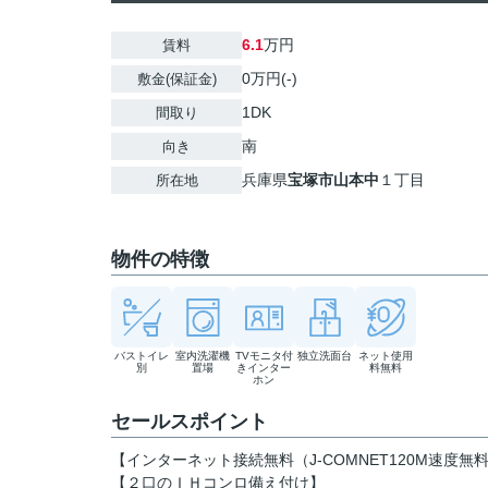
6.1
万円
賃料
0万円(-)
敷金(保証金)
1DK
間取り
南
向き
兵庫県
宝塚市
山本中
１丁目
所在地
物件の特徴
バストイレ
室内洗濯機
TVモニタ付
独立洗面台
ネット使用
別
置場
きインター
料無料
ホン
セールスポイント
【インターネット接続無料（J-COMNET120M速度
【２口のＩＨコンロ備え付け】