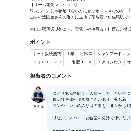
【オール電化マンション】
ワンルームじゃ物足りない方にぜひオススメなのが１
山手の造園屋さんの近くに立地で落ち着いた住環境で
中山寺駅周辺以外にも、宝塚市や伊丹市・川西市の賃
ポイント
ネット接続無料
１階
角部屋
シャンプードレッ
２口ＩＨコンロ
宅配ＢＯＸ
エアコン付き
担当者のコメント
ゆとりある空間で一人暮らしをしたい方に
周辺は戸建や造園屋さんがあり、落ち着い
マンションへの入り口の道も、通りから1
岡崎 光
リビングスペースと寝室を分けて使いたい
----------＊----------＊----------