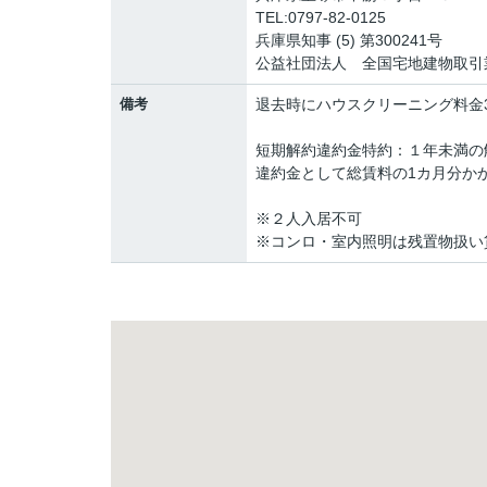
TEL:0797-82-0125
兵庫県知事 (5) 第300241号
公益社団法人 全国宅地建物取引
備考
退去時にハウスクリーニング料金3
短期解約違約金特約：１年未満の
違約金として総賃料の1カ月分か
※２人入居不可
※コンロ・室内照明は残置物扱い