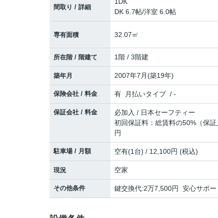
1DK
間取り / 詳細
DK 6.7帖
/
洋室 6.0帖
32.07㎡
専有面積
1階 / 3階建
所在階 / 階建て
2007年7月(築19年)
築年月
保険会社 / 料金
有 月払いタイプ / -
保証会社 / 料金
必加入 / 日本セーフティー
初回保証料：総賃料の50%（保証
円
駐車場 / 月額
空有(1台) / 12,100円 (税込)
空家
現況
その他条件
鍵交換代:2万7,500円 安心サポー