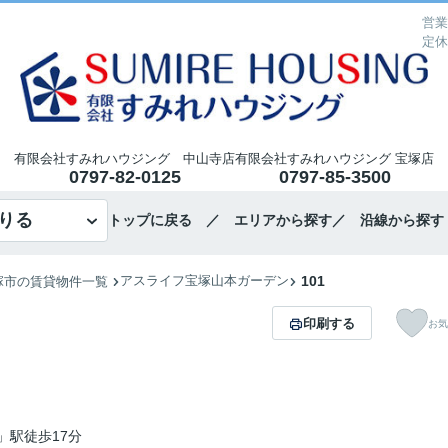
営業
定休
有限会社すみれハウジング 中山寺店
有限会社すみれハウジング 宝塚店
0797-82-0125
0797-85-3500
りる
トップに戻る
／ エリアから探す
／ 沿線から探す
アスライフ宝塚山本ガーデン
101
塚市の賃貸物件一覧
印刷する
お気
」駅徒歩17分