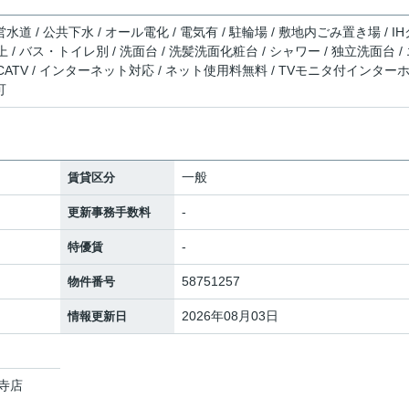
水道 / 公共下水 / オール電化 / 電気有 / 駐輪場 / 敷地内ごみ置き場 / IH
/ バス・トイレ別 / 洗面台 / 洗髪洗面化粧台 / シャワー / 独立洗面台 /
/ CATV / インターネット対応 / ネット使用料無料 / TVモニタ付インター
可
一般
賃貸区分
-
更新事務手数料
-
特優賃
58751257
物件番号
2026年08月03日
情報更新日
寺店
２