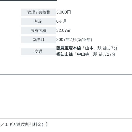
3,000円
管理 / 共益費
0ヶ月
礼金
32.07㎡
専有面積
2007年7月(築19年)
築年月
阪急宝塚本線
「
山本
」駅 徒歩7分
交通
福知山線
「
中山寺
」駅 徒歩17分
無料／１ギガ速度割引料金）】