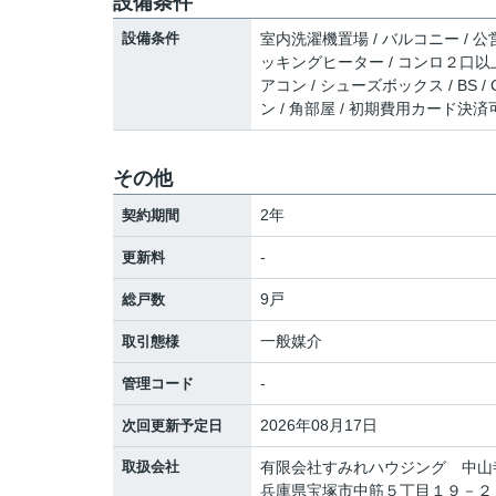
設備条件
設備条件
室内洗濯機置場 / バルコニー / 公営
ッキングヒーター / コンロ２口以上 
アコン / シューズボックス / BS 
ン / 角部屋 / 初期費用カード決済
その他
2年
契約期間
-
更新料
9戸
総戸数
一般媒介
取引態様
-
管理コード
2026年08月17日
次回更新予定日
取扱会社
有限会社すみれハウジング 中山
兵庫県宝塚市中筋５丁目１９－