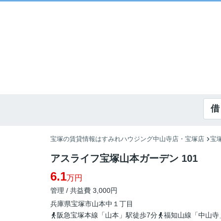
借
宝塚の賃貸情報はすみれハウジング中山寺店・宝塚店
宝
アスライフ宝塚山本ガーデン 101
6.1
万円
管理 / 共益費 3,000円
兵庫県
宝塚市
山本中
１丁目
阪急宝塚本線「山本」駅徒歩7分
福知山線「中山寺