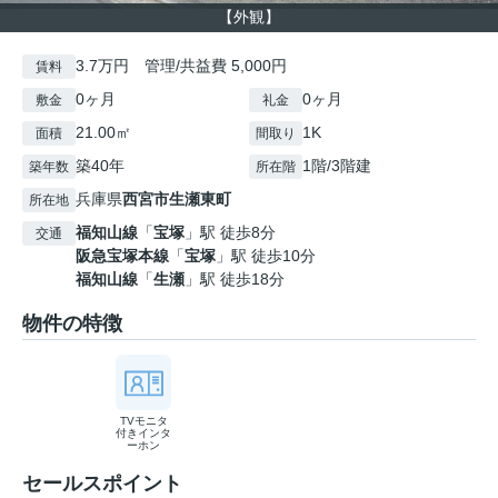
【外観】
3.7万円 管理/共益費 5,000円
賃料
0ヶ月
0ヶ月
敷金
礼金
21.00㎡
1K
面積
間取り
築40年
1階/3階建
築年数
所在階
兵庫県
西宮市
生瀬東町
所在地
福知山線
「
宝塚
」駅 徒歩8分
交通
阪急宝塚本線
「
宝塚
」駅 徒歩10分
福知山線
「
生瀬
」駅 徒歩18分
物件の特徴
TVモニタ
付きインタ
ーホン
セールスポイント