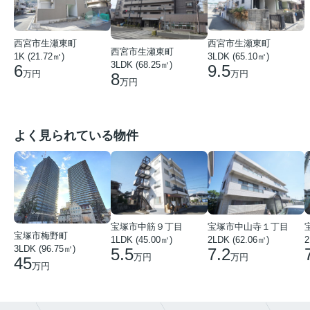
西宮市生瀬東町
西宮市生瀬東町
西宮市生瀬東町
1K (21.72㎡)
3LDK (65.10㎡)
3LDK (68.25㎡)
6
9.5
万円
万円
8
万円
よく見られている物件
宝塚市中筋９丁目
宝塚市中山寺１丁目
宝塚市梅野町
1LDK (45.00㎡)
2LDK (62.06㎡)
2
3LDK (96.75㎡)
5.5
7.2
万円
万円
45
万円