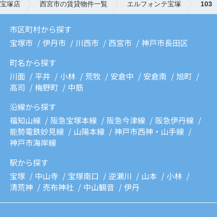
宝塚店
西宮市の賃貸物件一覧
エルフォンテ宝塚
103
市区町村から探す
宝塚市
伊丹市
川西市
西宮市
神戸市長田区
町名から探す
川面
平井
小林
荒牧
安倉中
安倉南
旭町
高司
梅野町
中筋
沿線から探す
福知山線
阪急宝塚本線
阪急今津線
阪急伊丹線
能勢電鉄妙見線
山陽本線
神戸市西神・山手線
神戸市海岸線
駅から探す
宝塚
中山寺
宝塚南口
逆瀬川
山本
小林
清荒神
売布神社
中山観音
伊丹