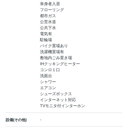
単身者入居
フローリング
都市ガス
公営水道
公共下水
電気有
駐輪場
バイク置場あり
洗濯機置場有
敷地内ごみ置き場
IHクッキングヒーター
コンロ１口
洗面台
シャワー
エアコン
シューズボックス
インターネット対応
TVモニタ付インターホン
-
設備(その他)