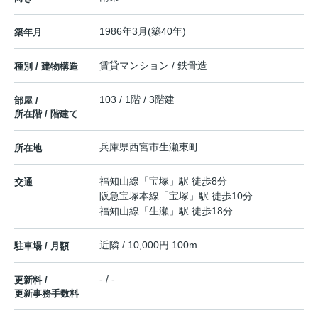
1986年3月(築40年)
築年月
賃貸マンション / 鉄骨造
種別 / 建物構造
103 / 1階 / 3階建
部屋 /
所在階 / 階建て
兵庫県
西宮市
生瀬東町
所在地
福知山線
「
宝塚
」駅 徒歩8分
交通
阪急宝塚本線
「
宝塚
」駅 徒歩10分
福知山線
「
生瀬
」駅 徒歩18分
近隣 / 10,000円 100m
駐車場 / 月額
- / -
更新料 /
更新事務手数料