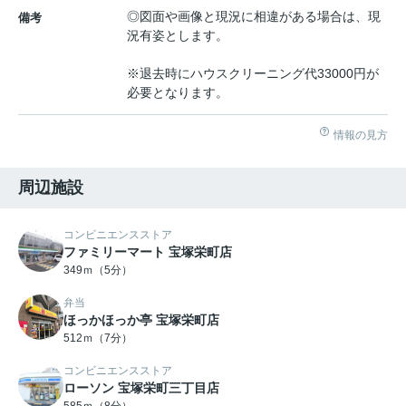
◎図面や画像と現況に相違がある場合は、現
備考
況有姿とします。
※退去時にハウスクリーニング代33000円が
必要となります。
情報の見方
周辺施設
コンビニエンスストア
ファミリーマート 宝塚栄町店
349ｍ（5分）
弁当
ほっかほっか亭 宝塚栄町店
512ｍ（7分）
コンビニエンスストア
ローソン 宝塚栄町三丁目店
585ｍ（8分）