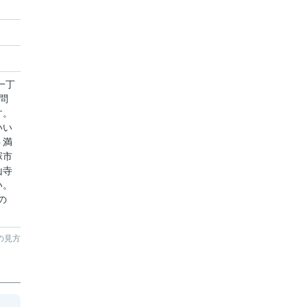
一丁
問
す。
いい
ト満
塚市
山寺
い。
の
の見方