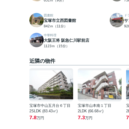
651ｍ（9分）
7
図書館
ド
宝塚市立西図書館
サ
842ｍ（11分）
9
中華料理
大阪王将 阪急仁川駅前店
1123ｍ（15分）
近隣の物件
宝塚市中山五月台６丁目
宝塚市山本南１丁目
2SLDK (83.43㎡)
2LDK (66.68㎡)
2
7.8
7.3
7
万円
万円