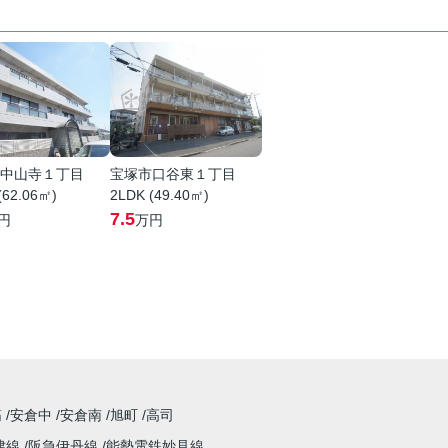
中山寺１丁目
宝塚市口谷東１丁目
(62.06㎡)
2LDK (49.40㎡)
7.5
円
万円
筋
安倉中
安倉南
旭町
高司
津線
阪急伊丹線
能勢電鉄妙見線