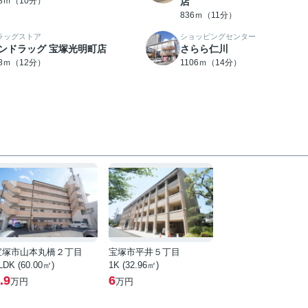
58ｍ（10分）
店
836ｍ（11分）
ラッグストア
ショッピングセンター
ンドラッグ 宝塚光明町店
さらら仁川
28ｍ（12分）
1106ｍ（14分）
宝塚市山本丸橋２丁目
宝塚市平井５丁目
LDK (60.00㎡)
1K (32.96㎡)
.9
6
万円
万円