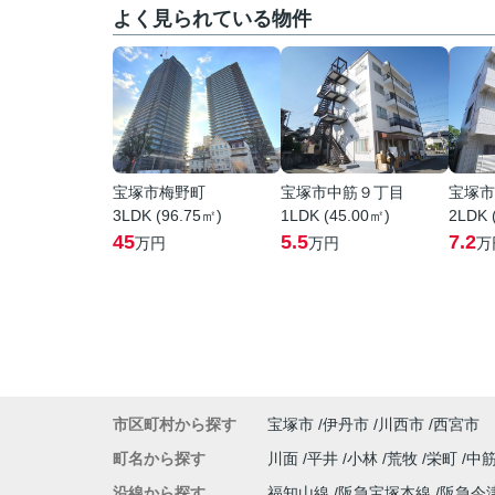
よく見られている物件
宝塚市梅野町
宝塚市中筋９丁目
宝塚市
3LDK (96.75㎡)
1LDK (45.00㎡)
2LDK 
45
5.5
7.2
万円
万円
万
市区町村から探す
宝塚市
伊丹市
川西市
西宮市
町名から探す
川面
平井
小林
荒牧
栄町
中
沿線から探す
福知山線
阪急宝塚本線
阪急今