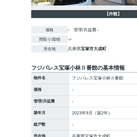
【外観】
-
管理/共益費
-
価格
-/-
間取り/面積
兵庫県
宝塚市
大成町
所在地
フジパレス宝塚小林Ⅱ番館の基本情報
物件名
フジパレス宝塚小林Ⅱ番館
価格
-
管理/共益費
-
築年月
2023年9月（築2年）
総戸数
-
所在地
兵庫県
宝塚市
大成町