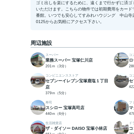
ゴミ出しを楽にするために、遠くまで行かずに済ゴ
いただけます。こちらの物件では初期費用をカード
番館。いつでも安心してすみれハウジング 中山寺店に
0125からお気軽にアクセス下さい。
周辺施設
スーパー
コ
業務スーパー 宝塚仁川店
ロ
201ｍ（3分）
2
コンビニエンスストア
コ
セブンーイレブン宝塚鹿塩１丁目
セ
店
4
379ｍ（5分）
寿司
フ
スシロー 宝塚高司店
マ
440ｍ（6分）
4
生活雑貨店
ド
ザ・ダイソー DAISO 宝塚小林店
コ