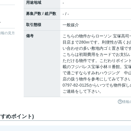
用途地域
-
募集戸数 / 総戸数
- / -
分
取引態様
一般媒介
情報の見方
備考
こちらの物件からローソン 宝塚高司
目店まで280mです。利便性が高くお
い合わせの多い敷地内ゴミ置き場で
こちらは初期費用をカードでお支払
ただける物件です。こだわりポイン
載のフジパレス宝塚小林Ⅱ番館。宝
で過ごすならすみれハウジング 中
店の扱う物件を参考にしてみて下さ
0797-82-0125からいつでも物件探し
ご連絡をして下さい。
情報
すめポイント)