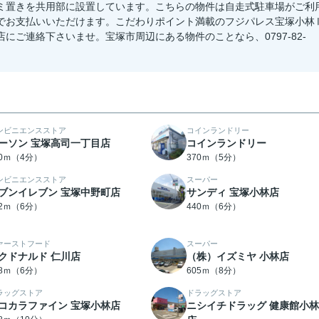
ミ置きを共用部に設置しています。こちらの物件は自走式駐車場がご利
でお支払いいただけます。こだわりポイント満載のフジパレス宝塚小林
ご連絡下さいませ。宝塚市周辺にある物件のことなら、0797-82-
ンビニエンスストア
コインランドリー
ーソン 宝塚高司一丁目店
コインランドリー
80ｍ（4分）
370ｍ（5分）
ンビニエンスストア
スーパー
ブンイレブン 宝塚中野町店
サンディ 宝塚小林店
22ｍ（6分）
440ｍ（6分）
ァーストフード
スーパー
クドナルド 仁川店
（株）イズミヤ 小林店
78ｍ（6分）
605ｍ（8分）
ラッグストア
ドラッグストア
コカラファイン 宝塚小林店
ニシイチドラッグ 健康館小