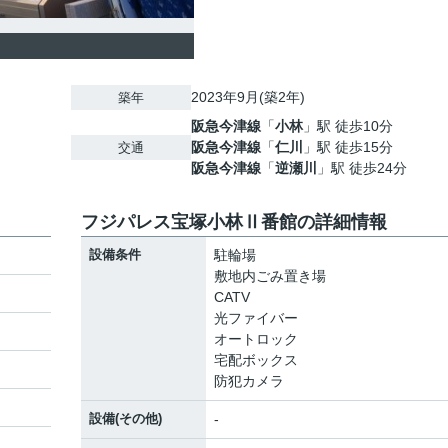
2023年9月(築2年)
築年
阪急今津線
「
小林
」駅 徒歩10分
阪急今津線
「
仁川
」駅 徒歩15分
交通
阪急今津線
「
逆瀬川
」駅 徒歩24分
フジパレス宝塚小林Ⅱ番館の詳細情報
設備条件
駐輪場
敷地内ごみ置き場
CATV
光ファイバー
オートロック
宅配ボックス
防犯カメラ
設備(その他)
-