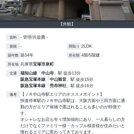
【外観】
- 管理/共益費 -
賃料
-
2LDK
面積
間取り
築34年
4階/5階建
築年数
所在階
兵庫県
宝塚市
泉町
所在地
福知山線
「
中山寺
」駅 徒歩13分
交通
阪急宝塚本線
「
中山観音
」駅 徒歩15分
阪急宝塚本線
「
売布神社
」駅 徒歩16分
【ＪＲ中山寺駅エリアのオススメポイント】
備考
快速停車駅のＪＲ中山寺駅は、大阪方面や三田方面に通
勤の方がエリア候補で選ばれることも多いのが特徴で
す。
オシャレなお店も年々増加傾向にあり、一人暮らしの方
だけでなくファミリー様・カップル様皆様が住みたいと
憧れるエリアに変わってきております。