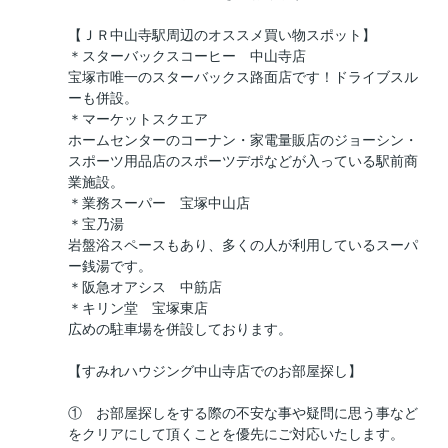
【ＪＲ中山寺駅周辺のオススメ買い物スポット】
＊スターバックスコーヒー 中山寺店
宝塚市唯一のスターバックス路面店です！ドライブスル
ーも併設。
＊マーケットスクエア
ホームセンターのコーナン・家電量販店のジョーシン・
スポーツ用品店のスポーツデポなどが入っている駅前商
業施設。
＊業務スーパー 宝塚中山店
＊宝乃湯
岩盤浴スペースもあり、多くの人が利用しているスーパ
ー銭湯です。
＊阪急オアシス 中筋店
＊キリン堂 宝塚東店
広めの駐車場を併設しております。
【すみれハウジング中山寺店でのお部屋探し】
① お部屋探しをする際の不安な事や疑問に思う事など
をクリアにして頂くことを優先にご対応いたします。