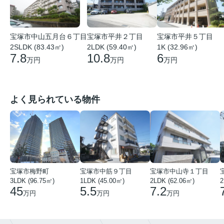
宝塚市中山五月台６丁目
宝塚市平井２丁目
宝塚市平井５丁目
2SLDK (83.43㎡)
2LDK (59.40㎡)
1K (32.96㎡)
7.8
10.8
6
万円
万円
万円
よく見られている物件
宝塚市梅野町
宝塚市中筋９丁目
宝塚市中山寺１丁目
3LDK (96.75㎡)
1LDK (45.00㎡)
2LDK (62.06㎡)
2
45
5.5
7.2
万円
万円
万円