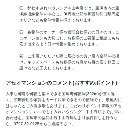
② 弊社すみれハウジング中山寺店では、宝塚市内の宝
塚線沿線物件を中心に、伊丹市北部や川西能勢口駅周辺
エリアなども物件情報を揃えております。
③ 各物件のオーナー様や管理会社様との日々のコミュ
ニケーションも大切にし、お客様のご要望ご相談にもお
応え出来るよう日々情報を集めております。
④ ご来店いただいた際に居心地の良い店内空間を心掛
け、キッズスペースもお客様のお席から目の届く範囲に
設けるなど工夫しております。
アセオマンションのコメント(おすすめポイント)
大事な郵送や郵便も楽々できる宝塚寿郵便局(392m)が直ぐ近
く。初期費用や家賃をカード決済できるので便利です。敷地内に
はちゃんとごみ置き場もあります。こだわりポイント満載のアセ
オマンション。いつでもすみれハウジング 中山寺店までお問い
合わせを。宝塚市の福知山線中山寺周辺より物件探しを行うな
ら、0797-82-0125からご連絡下さい。