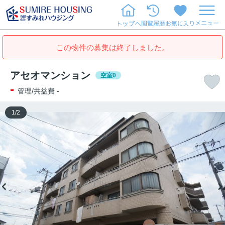
この物件の募集は終了しました。
アセオマンション
空室0
-
管理/共益費 -
1
/
2