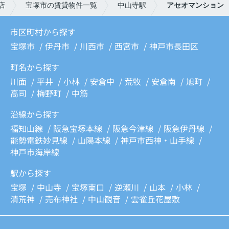
店
宝塚市の賃貸物件一覧
中山寺駅
アセオマンション
市区町村から探す
宝塚市
伊丹市
川西市
西宮市
神戸市長田区
町名から探す
川面
平井
小林
安倉中
荒牧
安倉南
旭町
高司
梅野町
中筋
沿線から探す
福知山線
阪急宝塚本線
阪急今津線
阪急伊丹線
能勢電鉄妙見線
山陽本線
神戸市西神・山手線
神戸市海岸線
駅から探す
宝塚
中山寺
宝塚南口
逆瀬川
山本
小林
清荒神
売布神社
中山観音
雲雀丘花屋敷