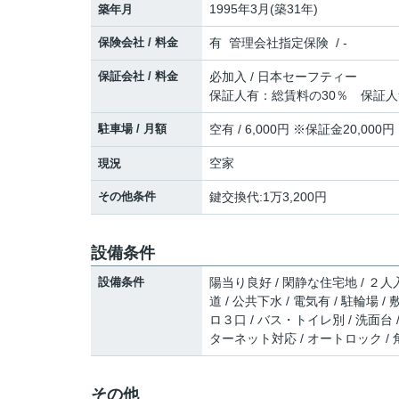
1995年3月(築31年)
築年月
保険会社 / 料金
有 管理会社指定保険 / -
保証会社 / 料金
必加入 / 日本セーフティー
保証人有：総賃料の30％ 保証人
駐車場 / 月額
空有 / 6,000円 ※保証金20,000円
空家
現況
その他条件
鍵交換代:1万3,200円
設備条件
設備条件
陽当り良好 / 閑静な住宅地 / ２人入
道 / 公共下水 / 電気有 / 駐輪場
ロ３口 / バス・トイレ別 / 洗面台 /
ターネット対応 / オートロック /
その他