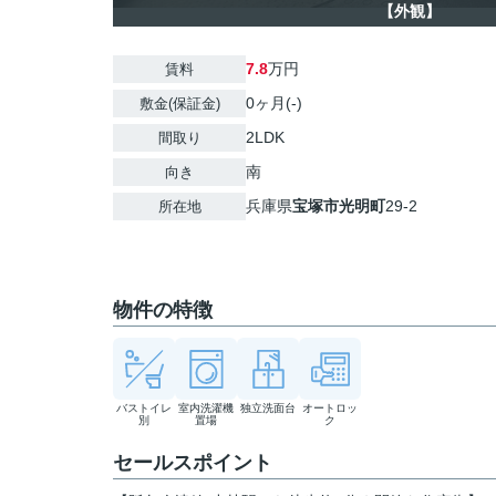
【外観】
7.8
万円
賃料
0ヶ月(-)
敷金(保証金)
2LDK
間取り
南
向き
兵庫県
宝塚市
光明町
29-2
所在地
物件の特徴
バストイレ
室内洗濯機
独立洗面台
オートロッ
別
置場
ク
セールスポイント