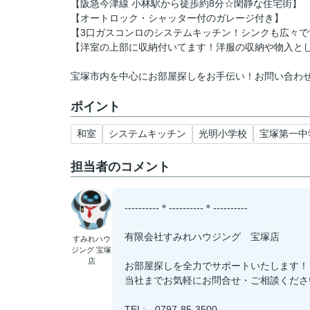
【阪急今津線 小林駅から徒歩約8分☆閑静な住宅街】
【オートロック・シャッター付のガレージ付き】
【3口ガスコンロのシステムキッチン！シンクも広々で
【洋室の上部に収納付いてます！洋服の収納や物入と
宝塚市内を中心にお部屋探しをお手伝い！お問い合わせは(有
ポイント
和室
システムキッチン
光明小学校
宝塚第一中
担当者のコメント
----------＊----------＊----------
有限会社すみれハウジング 宝塚店
すみれハウ
ジング 宝塚
店
お部屋探しを全力でサポートいたします！
当社までお気軽にお問合せ・ご相談くださ
TEL: 0797-85-3500