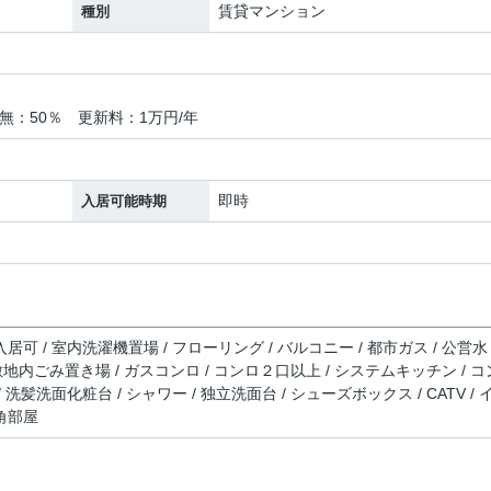
賃貸マンション
種別
無：50％ 更新料：1万円/年
即時
入居可能時期
居可 / 室内洗濯機置場 / フローリング / バルコニー / 都市ガス / 公営水
 / 敷地内ごみ置き場 / ガスコンロ / コンロ２口以上 / システムキッチン / コ
 洗髪洗面化粧台 / シャワー / 独立洗面台 / シューズボックス / CATV / 
 角部屋