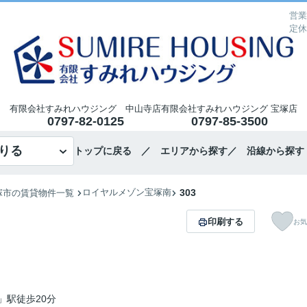
営業
定休
有限会社すみれハウジング 中山寺店
有限会社すみれハウジング 宝塚店
0797-82-0125
0797-85-3500
りる
トップに戻る
／ エリアから探す
／ 沿線から探す
ロイヤルメゾン宝塚南
303
塚市の賃貸物件一覧
印刷する
お気
」駅徒歩20分