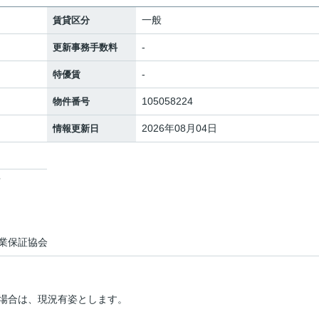
一般
賃貸区分
-
更新事務手数料
-
特優賃
105058224
物件番号
2026年08月04日
情報更新日
店
業保証協会
場合は、現況有姿とします。