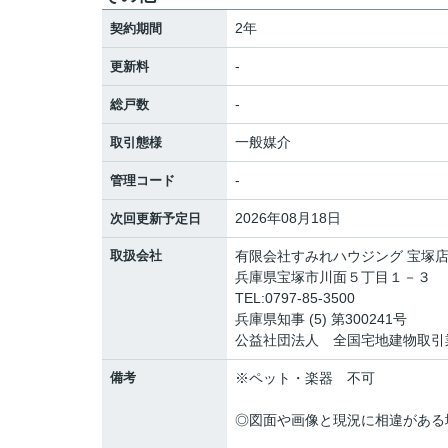
2年
契約期間
-
更新料
-
総戸数
一般媒介
取引態様
-
管理コード
2026年08月18日
次回更新予定日
取扱会社
有限会社すみれハウジング 宝塚
兵庫県宝塚市川面５丁目１－３
TEL:0797-85-3500
兵庫県知事 (5) 第300241号
公益社団法人 全国宅地建物取引
備考
※ペット・楽器 不可
◎図面や画像と現況に相違がある