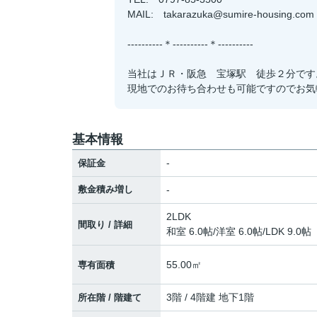
MAIL: takarazuka@sumire-housing.com
----------＊----------＊----------
当社はＪＲ・阪急 宝塚駅 徒歩２分です
現地でのお待ち合わせも可能ですのでお気
基本情報
-
保証金
敷金積み増し
-
2LDK
間取り / 詳細
和室 6.0帖
/
洋室 6.0帖
/
LDK 9.0帖
55.00㎡
専有面積
3階 / 4階建 地下1階
所在階 / 階建て