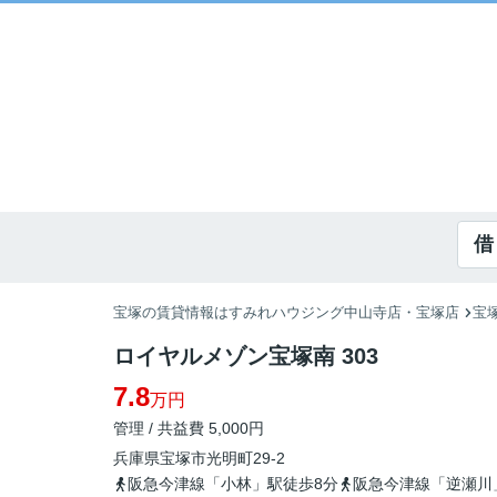
借
宝塚の賃貸情報はすみれハウジング中山寺店・宝塚店
宝
ロイヤルメゾン宝塚南 303
7.8
万円
管理 / 共益費 5,000円
兵庫県
宝塚市
光明町
29-2
阪急今津線「小林」駅徒歩8分
阪急今津線「逆瀬川