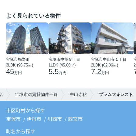
よく見られている物件
宝塚市梅野町
宝塚市中筋９丁目
宝塚市中山寺１丁目
3LDK (96.75㎡)
1LDK (45.00㎡)
2LDK (62.06㎡)
2
45
5.5
7.2
万円
万円
万円
店
宝塚市の賃貸物件一覧
中山寺駅
プラムフォレスト
市区町村から探す
宝塚市
伊丹市
川西市
西宮市
町名から探す