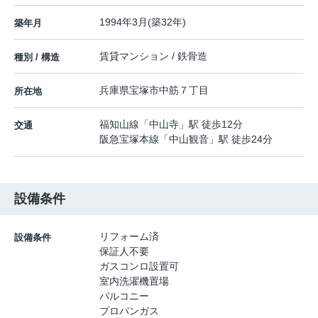
1994年3月(築32年)
築年月
賃貸マンション / 鉄骨造
種別 / 構造
兵庫県
宝塚市
中筋
７丁目
所在地
福知山線
「
中山寺
」駅 徒歩12分
交通
阪急宝塚本線
「
中山観音
」駅 徒歩24分
設備条件
リフォーム済
設備条件
保証人不要
ガスコンロ設置可
室内洗濯機置場
バルコニー
プロパンガス