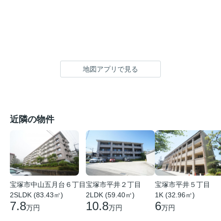
地図アプリで見る
近隣の物件
宝塚市中山五月台６丁目
宝塚市平井２丁目
宝塚市平井５丁目
2SLDK (83.43㎡)
2LDK (59.40㎡)
1K (32.96㎡)
7.8
10.8
6
万円
万円
万円