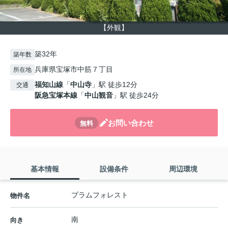
【外観】
築32年
築年数
兵庫県宝塚市中筋７丁目
所在地
福知山線
「
中山寺
」駅 徒歩12分
交通
阪急宝塚本線
「
中山観音
」駅 徒歩24分
お問い合わせ
無料
基本情報
設備条件
周辺環境
プラムフォレスト
物件名
南
向き