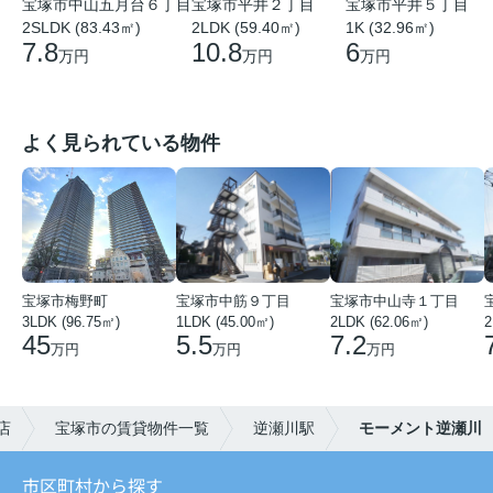
宝塚市中山五月台６丁目
宝塚市平井２丁目
宝塚市平井５丁目
2SLDK (83.43㎡)
2LDK (59.40㎡)
1K (32.96㎡)
7.8
10.8
6
万円
万円
万円
よく見られている物件
宝塚市梅野町
宝塚市中筋９丁目
宝塚市中山寺１丁目
3LDK (96.75㎡)
1LDK (45.00㎡)
2LDK (62.06㎡)
2
45
5.5
7.2
万円
万円
万円
店
宝塚市の賃貸物件一覧
逆瀬川駅
モーメント逆瀬川
市区町村から探す