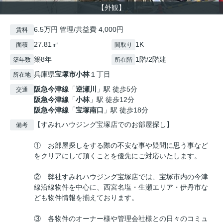
【外観】
6.5万円 管理/共益費 4,000円
賃料
27.81㎡
1K
面積
間取り
築8年
1階/2階建
築年数
所在階
兵庫県
宝塚市
小林
１丁目
所在地
阪急今津線
「
逆瀬川
」駅 徒歩5分
交通
阪急今津線
「
小林
」駅 徒歩12分
阪急今津線
「
宝塚南口
」駅 徒歩18分
【すみれハウジング宝塚店でのお部屋探し】
備考
① お部屋探しをする際の不安な事や疑問に思う事など
をクリアにして頂くことを優先にご対応いたします。
② 弊社すみれハウジング宝塚店では、宝塚市内の今津
線沿線物件を中心に、西宮名塩・生瀬エリア・伊丹市な
ども物件情報を揃えております。
③ 各物件のオーナー様や管理会社様との日々のコミュ