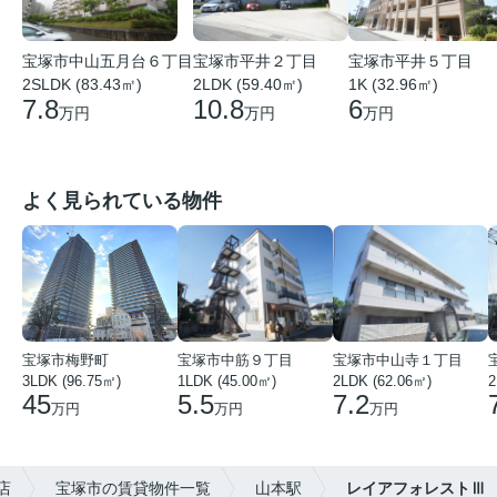
宝塚市中山五月台６丁目
宝塚市平井２丁目
宝塚市平井５丁目
2SLDK (83.43㎡)
2LDK (59.40㎡)
1K (32.96㎡)
7.8
10.8
6
万円
万円
万円
よく見られている物件
宝塚市梅野町
宝塚市中筋９丁目
宝塚市中山寺１丁目
3LDK (96.75㎡)
1LDK (45.00㎡)
2LDK (62.06㎡)
2
45
5.5
7.2
万円
万円
万円
店
宝塚市の賃貸物件一覧
山本駅
レイアフォレストⅢ