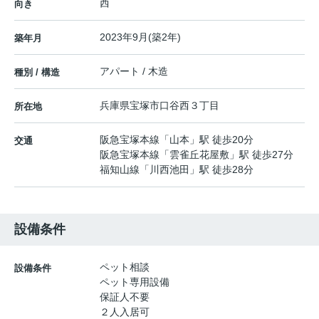
西
向き
2023年9月(築2年)
築年月
アパート / 木造
種別 / 構造
兵庫県
宝塚市
口谷西
３丁目
所在地
阪急宝塚本線
「
山本
」駅 徒歩20分
交通
阪急宝塚本線
「
雲雀丘花屋敷
」駅 徒歩27分
福知山線
「
川西池田
」駅 徒歩28分
設備条件
ペット相談
設備条件
ペット専用設備
保証人不要
２人入居可