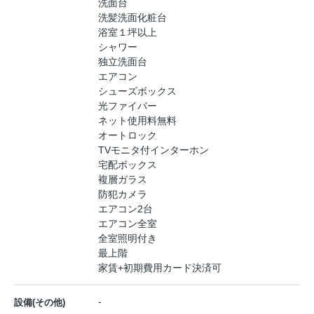
洗面台
洗髪洗面化粧台
浴室１坪以上
シャワー
独立洗面台
エアコン
シューズボックス
光ファイバー
ネット使用料無料
オートロック
TVモニタ付インターホン
宅配ボックス
複層ガラス
防犯カメラ
エアコン2台
エアコン全室
全室照明付き
最上階
家賃+初期費用カード決済可
-
設備(その他)