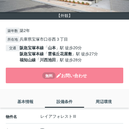
【外観】
築2年
築年数
兵庫県宝塚市口谷西３丁目
所在地
阪急宝塚本線
「
山本
」駅 徒歩20分
交通
阪急宝塚本線
「
雲雀丘花屋敷
」駅 徒歩27分
福知山線
「
川西池田
」駅 徒歩28分
お問い合わせ
無料
基本情報
設備条件
周辺環境
レイアフォレストⅢ
物件名