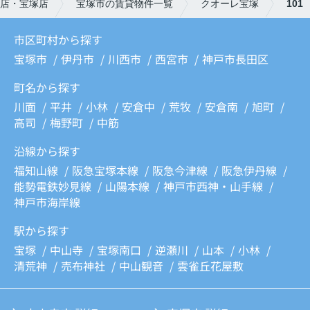
店・宝塚店
宝塚市の賃貸物件一覧
クオーレ宝塚
101
市区町村から探す
宝塚市
伊丹市
川西市
西宮市
神戸市長田区
町名から探す
川面
平井
小林
安倉中
荒牧
安倉南
旭町
高司
梅野町
中筋
沿線から探す
福知山線
阪急宝塚本線
阪急今津線
阪急伊丹線
能勢電鉄妙見線
山陽本線
神戸市西神・山手線
神戸市海岸線
駅から探す
宝塚
中山寺
宝塚南口
逆瀬川
山本
小林
清荒神
売布神社
中山観音
雲雀丘花屋敷