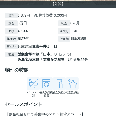
【外観】
6.3万円 管理/共益費 3,000円
賃料
0万円
0ヶ月
敷金
礼金
40.00㎡
2DK
面積
間取り
築27年
1階/2階建
築年数
所在階
兵庫県
宝塚市
平井
２丁目
所在地
阪急宝塚本線
「
山本
」駅 徒歩7分
交通
阪急宝塚本線
「
雲雀丘花屋敷
」駅 徒歩22分
物件の特徴
バストイレ
室内洗濯機
独立洗面台
浴室乾燥機
別
置場
セールスポイント
【敷金礼金ゼロで募集中の２ＤＫ賃貸アパート】