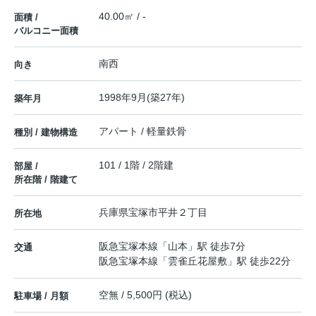
40.00㎡ / -
面積 /
バルコニー面積
南西
向き
1998年9月(築27年)
築年月
アパート / 軽量鉄骨
種別 / 建物構造
101 / 1階 / 2階建
部屋 /
所在階 / 階建て
兵庫県
宝塚市
平井
２丁目
所在地
阪急宝塚本線
「
山本
」駅 徒歩7分
交通
阪急宝塚本線
「
雲雀丘花屋敷
」駅 徒歩22分
空無 / 5,500円 (税込)
駐車場 / 月額