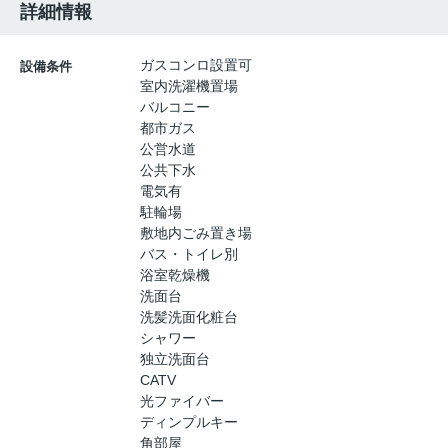
詳細情報
ガスコンロ設置可
設備条件
室内洗濯機置場
バルコニー
都市ガス
公営水道
公共下水
電気有
駐輪場
敷地内ごみ置き場
バス・トイレ別
浴室乾燥機
洗面台
洗髪洗面化粧台
シャワー
独立洗面台
CATV
光ファイバー
ディンプルキー
角部屋