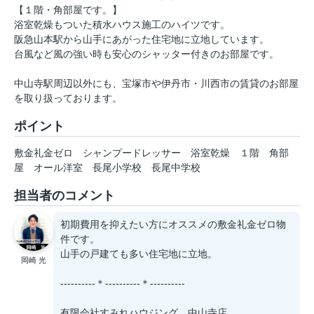
【１階・角部屋です。】
浴室乾燥もついた積水ハウス施工のハイツです。
阪急山本駅から山手にあがった住宅地に立地しています。
台風など風の強い時も安心のシャッター付きのお部屋です。
中山寺駅周辺以外にも、宝塚市や伊丹市・川西市の賃貸のお部屋
を取り扱っております。
ポイント
敷金礼金ゼロ
シャンプードレッサー
浴室乾燥
１階
角部
屋
オール洋室
長尾小学校
長尾中学校
担当者のコメント
初期費用を抑えたい方にオススメの敷金礼金ゼロ物
件です。
山手の戸建ても多い住宅地に立地。
岡崎 光
----------＊----------＊----------
有限会社すみれハウジング 中山寺店