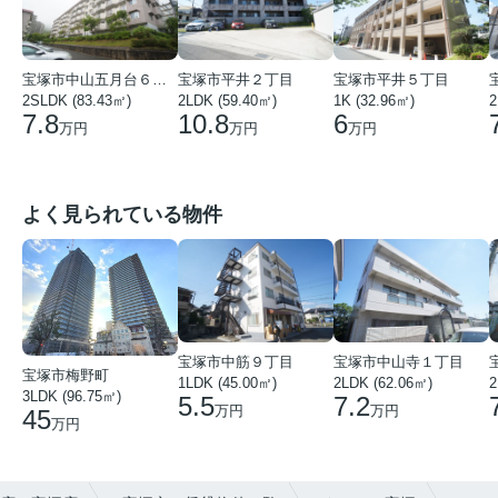
宝塚市中山五月台６丁目
宝塚市平井２丁目
宝塚市平井５丁目
2SLDK (83.43㎡)
2LDK (59.40㎡)
1K (32.96㎡)
2
7.8
10.8
6
万円
万円
万円
よく見られている物件
宝塚市中筋９丁目
宝塚市中山寺１丁目
宝塚市梅野町
1LDK (45.00㎡)
2LDK (62.06㎡)
2
3LDK (96.75㎡)
5.5
7.2
万円
万円
45
万円