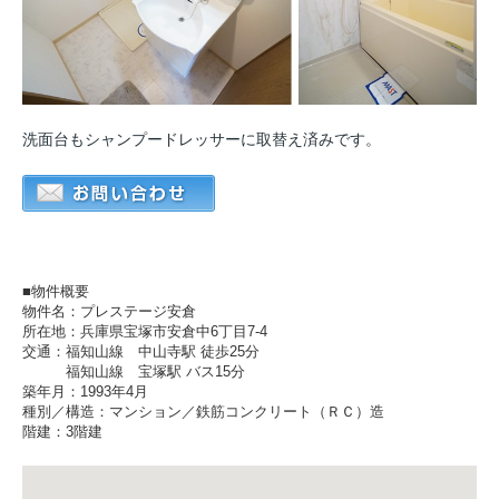
洗面台もシャンプードレッサーに取替え済みです。
■物件概要
物件名：プレステージ安倉
所在地：兵庫県宝塚市安倉中6丁目7-4
交通：福知山線 中山寺駅 徒歩25分
福知山線 宝塚駅 バス15分
築年月：1993年4月
種別／構造：マンション／鉄筋コンクリート（ＲＣ）造
階建：3階建