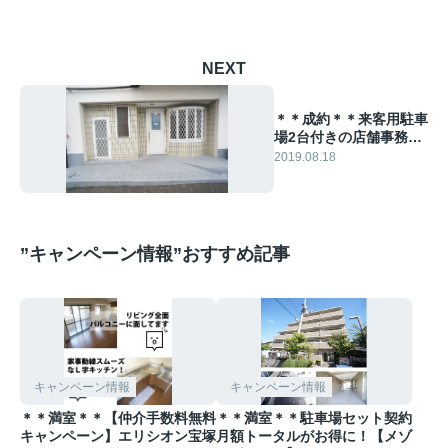
NEXT
＊＊成約＊＊来客用駐車
場2台付きの店舗事務
所！【中筋9丁目店舗】
2019.08.18
”キャンペーン情報”おすすめ記事
キャンペーン情報
キャンペーン情報
＊＊満室＊＊【仲介手数料無料
＊＊満室＊＊駐車場セット契約
キャンペーン】エリシオン宝塚
月額トータルがお得に！【メゾ