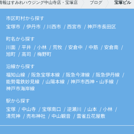
情報はすみれハウジング中山寺店・宝塚店
ブログ
宝塚ビル
市区町村から探す
宝塚市
伊丹市
川西市
西宮市
神戸市長田区
町名から探す
川面
平井
小林
荒牧
安倉中
中筋
安倉南
旭町
高司
梅野町
沿線から探す
福知山線
阪急宝塚本線
阪急今津線
阪急伊丹線
能勢電鉄妙見線
山陽本線
神戸市西神・山手線
神戸市海岸線
駅から探す
宝塚
中山寺
宝塚南口
逆瀬川
山本
小林
清荒神
売布神社
中山観音
雲雀丘花屋敷