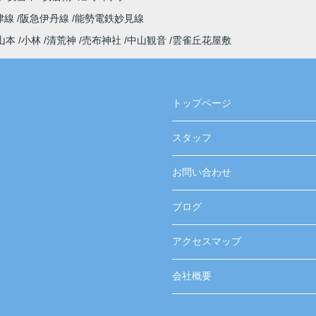
津線
阪急伊丹線
能勢電鉄妙見線
山本
小林
清荒神
売布神社
中山観音
雲雀丘花屋敷
トップページ
スタッフ
お問い合わせ
ブログ
アクセスマップ
会社概要