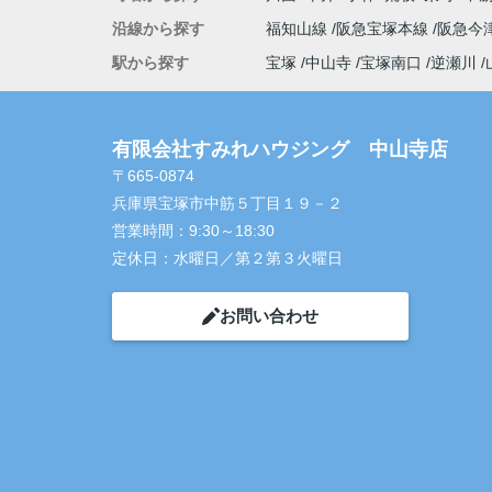
沿線から探す
福知山線
阪急宝塚本線
阪急今
駅から探す
宝塚
中山寺
宝塚南口
逆瀬川
有限会社すみれハウジング 中山寺店
〒665-0874
兵庫県宝塚市中筋５丁目１９－２
営業時間：
9:30～18:30
定休日：
水曜日／第２第３火曜日
お問い合わせ