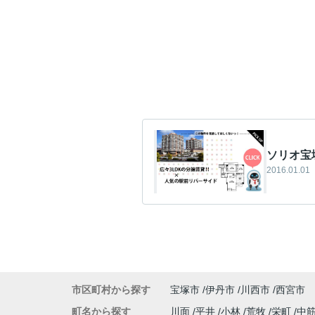
ソリオ宝
2016.01.01
市区町村から探す
宝塚市
伊丹市
川西市
西宮市
町名から探す
川面
平井
小林
荒牧
栄町
中