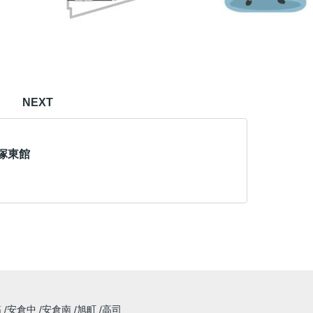
NEXT
塚東館
筋
安倉中
安倉南
旭町
高司