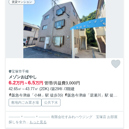
賃貸マンション
宝塚市千種
メゾンおばやし
6.2
6.5
万円～
万円
管理/共益費3,000円
42.65㎡～43.77㎡ (2DK) /築29年 /3階建
阪急今津線「小林」駅 徒歩3分
阪急今津線「逆瀬川」駅 徒歩17分
敷地内ごみ置き場
公共下水
----------＊----------＊---------- 有限会社すみれハウジング 宝塚店 お部屋
探しを全力...
もっと見る