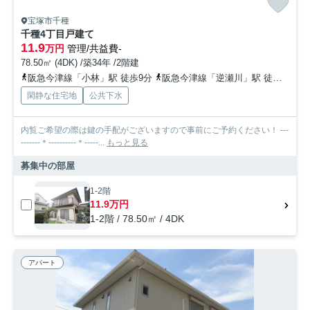
宝塚市千種
千種4丁目戸建て
11.9
万円
管理/共益費-
78.50㎡ (4DK) /築34年 /2階建
阪急今津線「小林」駅 徒歩9分
阪急今津線「逆瀬川」駅 徒歩11分
閑静な住宅地
公共下水
内覧ご希望の際は鍵の手配がございますので事前にご予約ください！ ---
-------＊----------＊-----...
もっと見る
募集中の部屋
1-2階
11.9万円
1-2階 / 78.50㎡ / 4DK
アパート