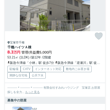
宝塚市千種
千種ハイツＡ棟
8.3
万円
管理/共益費5,000円
53.21㎡ (1LDK) /築12年 /2階建
阪急今津線「小林」駅 徒歩7分
阪急今津線「逆瀬川」駅 徒歩11分
駐輪場
CATV
インターネット対応
敷地内ごみ置き場
閑静な住宅地
公共下水
----------＊----------＊---------- 有限会社すみれハウジング 宝塚店 お部屋
探しを全力...
もっと見る
募集中の部屋
102