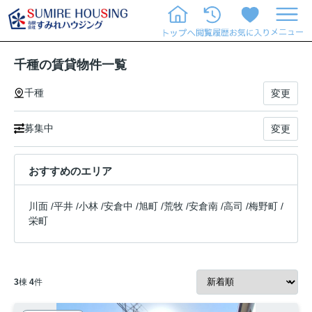
千種の賃貸物件一覧
千種
変更
募集中
変更
おすすめのエリア
川面
/
平井
/
小林
/
安倉中
/
旭町
/
荒牧
/
安倉南
/
高司
/
梅野町
/
栄町
3
棟
4
件