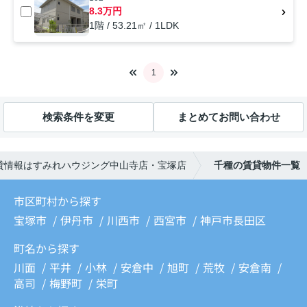
8.3万円
1階 / 53.21㎡ / 1LDK
1
検索条件を変更
まとめてお問い合わせ
貸情報はすみれハウジング中山寺店・宝塚店
千種の賃貸物件一覧
市区町村から探す
宝塚市
伊丹市
川西市
西宮市
神戸市長田区
町名から探す
川面
平井
小林
安倉中
旭町
荒牧
安倉南
高司
梅野町
栄町