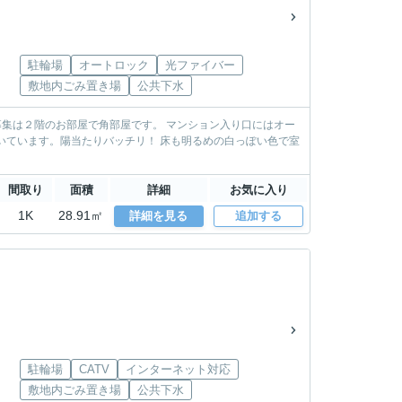
駐輪場
オートロック
光ファイバー
敷地内ごみ置き場
公共下水
間取り
面積
詳細
お気に入り
1K
28.91㎡
詳細を見る
追加する
駐輪場
CATV
インターネット対応
敷地内ごみ置き場
公共下水