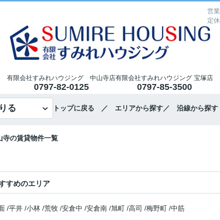
営業
定休
有限会社すみれハウジング 中山寺店
有限会社すみれハウジング 宝塚店
0797-82-0125
0797-85-3500
りる
トップに戻る
／ エリアから探す
／ 沿線から探す
山寺の賃貸物件一覧
すすめのエリア
面
/
平井
/
小林
/
荒牧
/
安倉中
/
安倉南
/
旭町
/
高司
/
梅野町
/
中筋