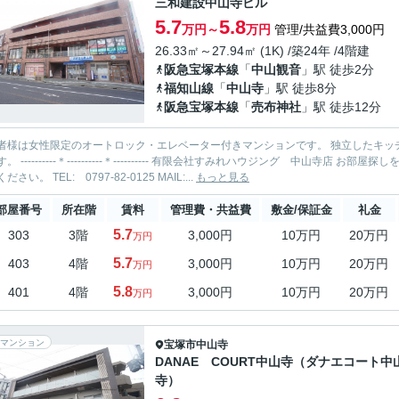
三和建設中山寺ビル
5.7
5.8
万円～
万円
管理/共益費3,000円
26.33㎡～27.94㎡ (1K) /築24年 /4階建
阪急宝塚本線
「
中山観音
」駅 徒歩2分
福知山線
「
中山寺
」駅 徒歩8分
阪急宝塚本線
「
売布神社
」駅 徒歩12分
者様は女性限定のオートロック・エレベーター付きマンションです。 独立したキッ
グ 中山寺店 お部屋探しを全力でサポートいたします！ 当社までお気軽にお問合せ・ご
相談ください。 TEL: 0797-82-0125 MAIL:...
もっと見る
部屋番号
所在階
賃料
管理費・共益費
敷金/保証金
礼金
5.7
303
3階
3,000円
10万円
20万円
万円
5.7
403
4階
3,000円
10万円
20万円
万円
5.8
401
4階
3,000円
10万円
20万円
万円
マンション
宝塚市
中山寺
DANAE COURT中山寺（ダナエコート中
寺）