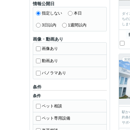
情報公開日
指定しない
本日
ダイエー宝
ちの方近隣ガレージ
3日以内
1週間以内
画像・動画あり
画像あり
賃貸
動画あり
パノラマあり
条件
条件
ペット相談
駅からの距離
約条件のUPはございません！ 
ペット専用設備
サポ