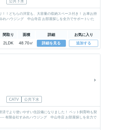
公共下水
間取り
面積
詳細
お気に入り
2LDK
48.70㎡
詳細を見る
追加する
CATV
公共下水