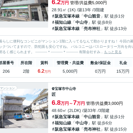
6.2
万円
管理/共益費5,000円
28.91㎡ (1K) /築13年 /3階建
阪急宝塚本線
「
中山観音
」駅 徒歩1分
福知山線
「
中山寺
」駅 徒歩8分
阪急宝塚本線
「
売布神社
」駅 徒歩13分
しに便利なコンビニがマンション1階に入ってるなんて助かりますね！ 今回の募集は２階のお部屋で角部屋です。 マンション入り口にはオー
ますので、防犯面も安心ですね。 バルコニーはバスロータリー方向を向いています。陽当たりバッチリ！ 床も明るめの白っぽい色で室
内が明るく感じられます。 ----------＊----------＊---------- 有限会社すみ...
もっと見る
部屋番号
所在階
賃料
管理費・共益費
敷金/保証金
礼金
6.2
206
2階
5,000円
0万円
15万円
万円
マンション
宝塚市
中山寺
匠
6.8
7
万円～
万円
管理/共益費3,000円
48.60㎡ (2LDK) /築33年 /3階建
阪急宝塚本線
「
中山観音
」駅 徒歩1分
福知山線
「
中山寺
」駅 徒歩6分
阪急宝塚本線
「
売布神社
」駅 徒歩15分