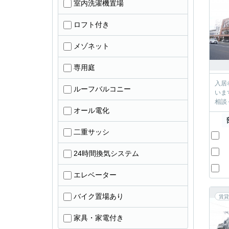
室内洗濯機置場
ロフト付き
メゾネット
専用庭
入居
ルーフバルコニー
います。 ----------＊----------＊---------- 有限会社すみれハウジン
オール電化
二重サッシ
24時間換気システム
エレベーター
バイク置場あり
賃貸
家具・家電付き