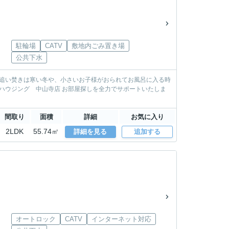
駐輪場
CATV
敷地内ごみ置き場
公共下水
間取り
面積
詳細
お気に入り
2LDK
55.74㎡
詳細を見る
追加する
オートロック
CATV
インターネット対応