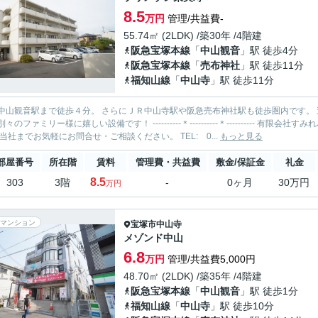
8.5
万円
管理/共益費-
55.74㎡ (2LDK) /築30年 /4階建
阪急宝塚本線
「
中山観音
」駅 徒歩4分
阪急宝塚本線
「
売布神社
」駅 徒歩11分
福知山線
「
中山寺
」駅 徒歩11分
観音駅まで徒歩４分。 さらにＪＲ中山寺駅や阪急売布神社駅も徒歩圏内です。 追い焚きは寒い冬や、小さいお子様がおられてお風呂に入る時
様に嬉しい設備です！ ----------＊----------＊---------- 有限会社すみれハウジング 中山寺店 お部屋探しを全力でサポートいたしま
す！ 当社までお気軽にお問合せ・ご相談ください。 TEL: 0...
もっと見る
部屋番号
所在階
賃料
管理費・共益費
敷金/保証金
礼金
8.5
303
3階
-
0ヶ月
30万円
万円
マンション
宝塚市
中山寺
メゾンド中山
6.8
万円
管理/共益費5,000円
48.70㎡ (2LDK) /築35年 /4階建
阪急宝塚本線
「
中山観音
」駅 徒歩1分
福知山線
「
中山寺
」駅 徒歩10分