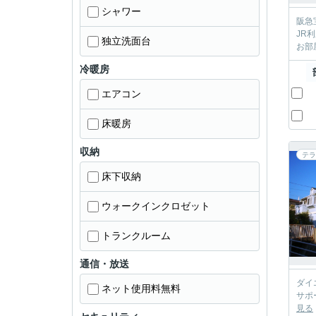
シャワー
阪急
JR利用というカップ
独立洗面台
お部
冷暖房
エアコン
床暖房
収納
テラ
床下収納
ウォークインクロゼット
トランクルーム
通信・放送
ダイエーまで徒
ネット使用料無料
見る