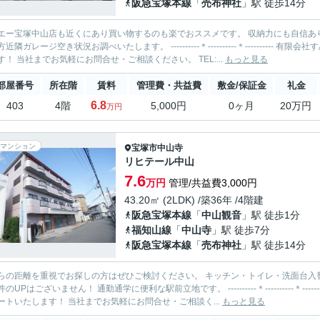
阪急宝塚本線
「
売布神社
」駅 徒歩14分
塚中山店も近くにあり買い物するのも楽でおススメです。 収納力にも自信あり！！どちらの洋室も、大容量の収納スペース付き！ お車お持
空き状況お調べいたします。 ----------＊----------＊---------- 有限会社すみれハウジング 中山寺店 お部屋探しを全力でサポートいた
します！ 当社までお気軽にお問合せ・ご相談ください。 TEL:...
もっと見る
部屋番号
所在階
賃料
管理費・共益費
敷金/保証金
礼金
6.8
403
4階
5,000円
0ヶ月
20万円
万円
マンション
宝塚市
中山寺
リヒテール中山
7.6
万円
管理/共益費3,000円
43.20㎡ (2LDK) /築36年 /4階建
阪急宝塚本線
「
中山観音
」駅 徒歩1分
福知山線
「
中山寺
」駅 徒歩7分
阪急宝塚本線
「
売布神社
」駅 徒歩14分
を重視でお探しの方はぜひご検討ください。 キッチン・トイレ・洗面台入替済でより使いやすい住設備になりました！ ペット飼育時も契
通勤通学に便利な駅前立地です。 ----------＊----------＊---------- 有限会社すみれハウジング 中山寺店 お部屋探しを全力で
ートいたします！ 当社までお気軽にお問合せ・ご相談く...
もっと見る