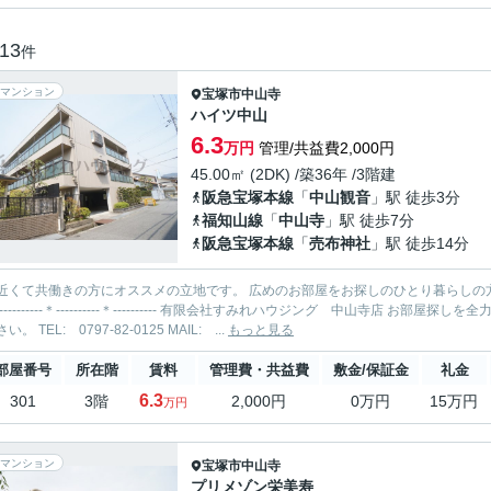
13
件
マンション
宝塚市
中山寺
ハイツ中山
6.3
万円
管理/共益費2,000円
45.00㎡ (2DK) /築36年 /3階建
阪急宝塚本線
「
中山観音
」駅 徒歩3分
福知山線
「
中山寺
」駅 徒歩7分
阪急宝塚本線
「
売布神社
」駅 徒歩14分
近くて共働きの方にオススメの立地です。 広めのお部屋をお探しのひとり暮らしの方にもご検討い
ください。 TEL: 0797-82-0125 MAIL: ...
もっと見る
部屋番号
所在階
賃料
管理費・共益費
敷金/保証金
礼金
6.3
301
3階
2,000円
0万円
15万円
万円
マンション
宝塚市
中山寺
プリメゾン栄美寿