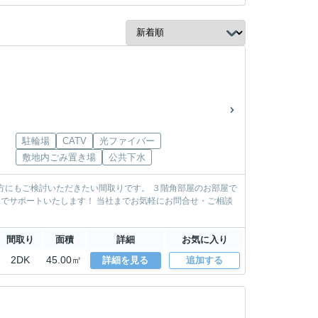
駐輪場
CATV
光ファイバー
敷地内ごみ置き場
公共下水
ただきたい間取りです。 ３階角部屋のお部屋で
間取り
面積
詳細
お気に入り
2DK
45.00㎡
詳細を見る
追加する