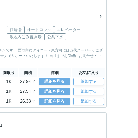
駐輪場
オートロック
エレベーター
敷地内ごみ置き場
公共下水
チンです。 西方向にダイエー・東方向には万代スーパーがござ
間取り
面積
詳細
お気に入り
1K
27.94㎡
詳細を見る
追加する
1K
27.94㎡
詳細を見る
追加する
1K
26.33㎡
詳細を見る
追加する
山