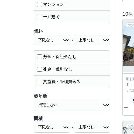
マンション
10
棟
一戸建て
賃貸
賃料
～
敷金・保証金なし
礼金・敷引なし
駅も
共益費・管理費込み
す。 ----------＊----------＊---------- 有限会社すみれハウジング 中山寺店 お部屋探しを全力でサポートいたします！ 当社までお気軽にお問合せ・ご相談
築年数
面積
～
賃貸