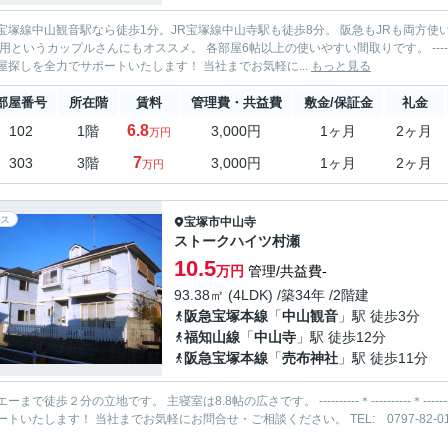
宝塚線中山観音駅なら徒歩1分。JR宝塚線中山寺駅も徒歩8分。 阪急もJRも両方
ルさんにもオススメ。 各部屋6帖以上の使いやすい間取りです。 ----------＊----------＊---------- 有限会社すみれハウジング 中山寺店
屋探しを全力でサポートいたします！ 当社までお気軽に...
もっと見る
部屋番号
所在階
賃料
管理費・共益費
敷金/保証金
礼金
6.8
102
1階
3,000円
1ヶ月
2ヶ月
万円
7
303
3階
3,000円
1ヶ月
2ヶ月
万円
ス
宝塚市
中山寺
ストークハイツ村瀬
10.5
万円
管理/共益費-
93.38㎡ (4LDK) /築34年 /2階建
阪急宝塚本線
「
中山観音
」駅 徒歩3分
福知山線
「
中山寺
」駅 徒歩12分
阪急宝塚本線
「
売布神社
」駅 徒歩11分
歩２分の立地です。 主寝室は8.8帖の広さです。 ----------＊----------＊---------- 有限会社すみれハウジング 中山寺店 お部屋探しを全力で