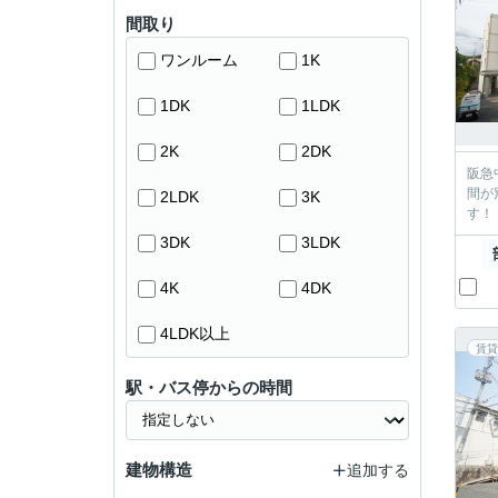
間取り
ワンルーム
1K
1DK
1LDK
2K
2DK
阪急中山
間が別々のファミリー
2LDK
3K
3DK
3LDK
4K
4DK
4LDK以上
賃貸
駅・バス停からの時間
建物構造
追加する