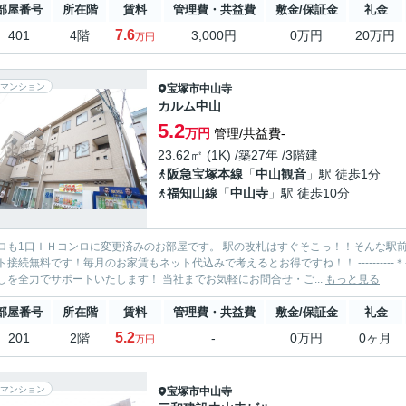
部屋番号
所在階
賃料
管理費・共益費
敷金/保証金
礼金
7.6
401
4階
3,000円
0万円
20万円
万円
マンション
宝塚市
中山寺
カルム中山
5.2
万円
管理/共益費-
23.62㎡ (1K) /築27年 /3階建
阪急宝塚本線
「
中山観音
」駅 徒歩1分
福知山線
「
中山寺
」駅 徒歩10分
ロも1口ＩＨコンロに変更済みのお部屋です。 駅の改札はすぐそこっ！！そんな駅前生活
無料です！毎月のお家賃もネット代込みで考えるとお得ですね！！ ----------＊----------＊---------- 有限会社すみれハウジング 中山寺店 お部
しを全力でサポートいたします！ 当社までお気軽にお問合せ・ご...
もっと見る
部屋番号
所在階
賃料
管理費・共益費
敷金/保証金
礼金
5.2
201
2階
-
0万円
0ヶ月
万円
マンション
宝塚市
中山寺