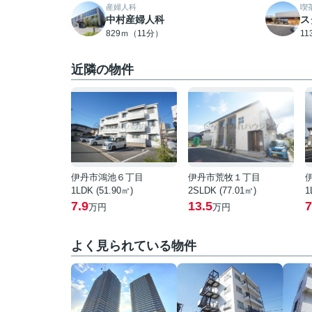
産婦人科
喫
中村産婦人科
ス
829ｍ（11分）
1
近隣の物件
伊丹市鴻池６丁目
伊丹市荒牧１丁目
1LDK (51.90㎡)
2SLDK (77.01㎡)
1
7.9
13.5
7
万円
万円
よく見られている物件