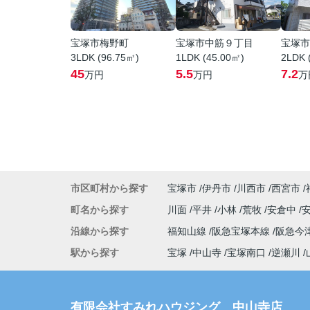
宝塚市梅野町
宝塚市中筋９丁目
宝塚市
3LDK (96.75㎡)
1LDK (45.00㎡)
2LDK 
45
5.5
7.2
万円
万円
万
市区町村から探す
宝塚市
伊丹市
川西市
西宮市
町名から探す
川面
平井
小林
荒牧
安倉中
沿線から探す
福知山線
阪急宝塚本線
阪急今
駅から探す
宝塚
中山寺
宝塚南口
逆瀬川
有限会社すみれハウジング 中山寺店