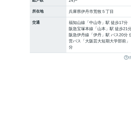
総戸数
24戸
所在地
兵庫県
伊丹市
荒牧
５丁目
交通
福知山線
「
中山寺
」駅 徒歩17分
阪急宝塚本線
「
山本
」駅 徒歩21
阪急伊丹線
「
伊丹
」駅 バス20分
営バス「大阪芸大短期大学部前」 
分