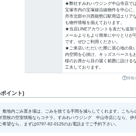
★弊社すみれハウジング中山寺店で
宝塚市内の宝塚線沿線物件を中心に
丹市北部や川西能勢口駅周辺エリア
も物件情報を揃えております。
★当店LINEアカウントを友だち追加
メールよりもより簡単にやりとりが
です。ぜひご利用ください。
★ご来店いただいた際に居心地の良
内空間を心掛け、キッズスペースも
様のお席から目の届く範囲に設ける
工夫しております。
情報
ポイント)
。敷地内ごみ置き場は、ごみを捨てる手間を減らしてくれます。こちら
ポ荒牧の空室情報ならコチラ。すみれハウジング 中山寺店になら、伊
望なら、まずは0797-82-0125のお電話までご予約下さい。