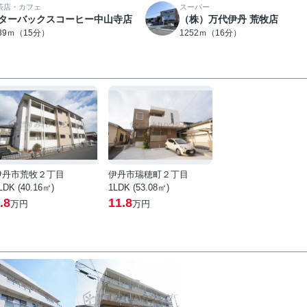
茶店・カフェ
スーパー
ターバックスコーヒー中山寺店
（株）万代伊丹 荒牧店
139ｍ（15分）
1252ｍ（16分）
伊丹市荒牧２丁目
伊丹市瑞穂町２丁目
LDK (40.16㎡)
1LDK (53.08㎡)
.8
11.8
万円
万円