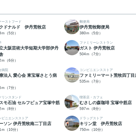
ァーストフード
郵便局
クドナルド 伊丹荒牧店
伊丹荒牧郵便局
58ｍ（5分）
380ｍ（5分）
学
ファミリーレストラン
立大阪芸術大学短期大学部伊丹
ガスト 伊丹荒牧店
舎
504ｍ（7分）
72ｍ（6分）
合病院
コンビニエンスストア
療法人 愛心会 東宝塚さとう病
ファミリーマート荒牧四丁目
535ｍ（7分）
16ｍ（7分）
ソリンスタンド
喫茶店・カフェ
スモ石油 セルフピュア宝塚中筋
むさしの森珈琲 宝塚中筋店
62ｍ（8分）
597ｍ（8分）
ンビニエンスストア
ドラッグストア
ーソン 伊丹荒牧南二丁目店
キリン堂 伊丹荒牧店
21ｍ（10分）
750ｍ（10分）