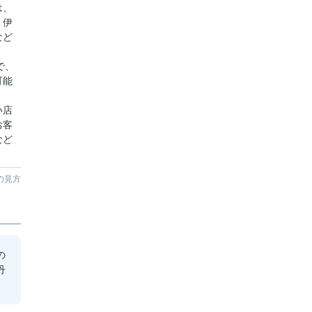
は、
、伊
など
で、
可能
い店
お客
など
の見方
の
丹