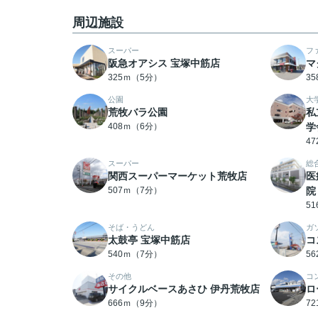
周辺施設
スーパー
フ
阪急オアシス 宝塚中筋店
マ
325ｍ（5分）
3
公園
大
荒牧バラ公園
私
408ｍ（6分）
学
4
スーパー
総
関西スーパーマーケット荒牧店
医
507ｍ（7分）
院
5
そば・うどん
ガ
太鼓亭 宝塚中筋店
コ
540ｍ（7分）
5
その他
コ
サイクルベースあさひ 伊丹荒牧店
ロ
666ｍ（9分）
7