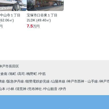
中山寺１丁目
宝塚市口谷東１丁目
(62.06㎡)
2LDK (49.40㎡)
7.5
円
万円
神戸市長田区
安倉南
旭町
高司
梅野町
中筋
津線
阪急伊丹線
能勢電鉄妙見線
山陽本線
神戸市西神・山手線
神戸
山本
小林
清荒神
売布神社
中山観音
伊丹