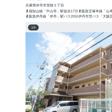
兵庫県
伊丹市
荒牧
５丁目
福知山線「中山寺」駅徒歩17分
阪急宝塚本線「山本
阪急伊丹線「伊丹」駅バス20分伊丹市営バス「大阪
1
/
4