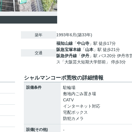
1993年6月(築33年)
築年
福知山線
「
中山寺
」駅 徒歩17分
阪急宝塚本線
「
山本
」駅 徒歩21分
交通
阪急伊丹線
「
伊丹
」駅 バス20分 伊丹市
ス「大阪芸大短期大学部前」 停歩3分
シャルマンコーポ荒牧の詳細情報
設備条件
駐輪場
敷地内ごみ置き場
CATV
インターネット対応
宅配ボックス
防犯カメラ
設備(その他)
-