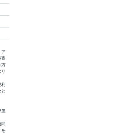
リア
最寄
の方
エリ
便利
なと
部屋
疑問
とを