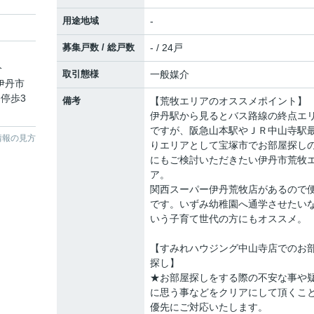
用途地域
-
募集戸数 / 総戸数
- / 24戸
分
取引態様
一般媒介
 伊丹市
停歩3
備考
【荒牧エリアのオススメポイント】
伊丹駅から見るとバス路線の終点エ
ですが、阪急山本駅やＪＲ中山寺駅
情報の見方
りエリアとして宝塚市でお部屋探し
にもご検討いただきたい伊丹市荒牧
ア。
関西スーパー伊丹荒牧店があるので
です。いずみ幼稚園へ通学させたい
いう子育て世代の方にもオススメ。
【すみれハウジング中山寺店でのお
探し】
★お部屋探しをする際の不安な事や
に思う事などをクリアにして頂くこ
優先にご対応いたします。