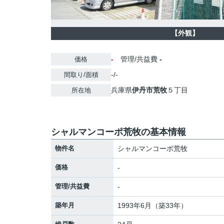
【外観】
-
管理/共益費
-
価格
-/-
間取り/面積
兵庫県
伊丹市
荒牧
５丁目
所在地
シャルマンコーポ荒牧の基本情報
物件名
シャルマンコーポ荒牧
価格
-
管理/共益費
-
築年月
1993年6月（築33年）