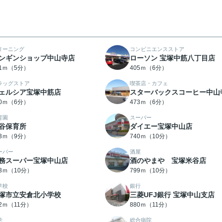
リーニング
コンビニエンスストア
ンギンショップ中山寺店
ローソン 宝塚中筋八丁目店
51ｍ（5分）
405ｍ（6分）
ラッグストア
喫茶店・カフェ
ェルシア宝塚中筋店
スターバックスコーヒー中山
20ｍ（6分）
473ｍ（6分）
育園
スーパー
谷保育所
ダイエー宝塚中山店
03ｍ（9分）
740ｍ（10分）
ーパー
酒屋
務スーパー宝塚中山店
酒のやまや 宝塚米谷店
53ｍ（10分）
799ｍ（10分）
学校
銀行
塚市立安倉北小学校
三菱UFJ銀行 宝塚中山支店
72ｍ（11分）
880ｍ（11分）
学
総合病院