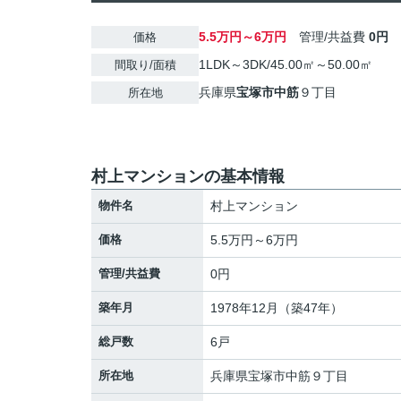
5.5万円～6万円
管理/共益費
0円
価格
1LDK～3DK/45.00㎡～50.00㎡
間取り/面積
兵庫県
宝塚市
中筋
９丁目
所在地
村上マンションの基本情報
物件名
村上マンション
価格
5.5万円～6万円
管理/共益費
0円
築年月
1978年12月（築47年）
総戸数
6戸
所在地
兵庫県
宝塚市
中筋
９丁目