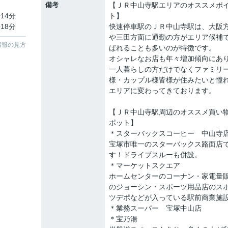
備考
【ＪＲ中山寺駅エリアのオススメポ
14分
ト】
18分
快速停車駅のＪＲ中山寺駅は、大阪
や三田方面に通勤の方がエリア候補
情報の見方
ばれることも多いのが特徴です。
オシャレなお店も年々増加傾向にあ
一人暮らしの方だけでなくファミリ
様・カップル様皆様が住みたいと憧
エリアに変わってきております。
【ＪＲ中山寺駅周辺のオススメ買い
ポット】
＊スターバックスコーヒー 中山寺
宝塚市唯一のスターバックス路面店
す！ドライブスルーも併設。
＊マーケットスクエア
ホームセンターのコーナン・家電量
のジョーシン・スポーツ用品店のス
ツデポなどが入っている駅前商業施
＊業務スーパー 宝塚中山店
＊宝乃湯