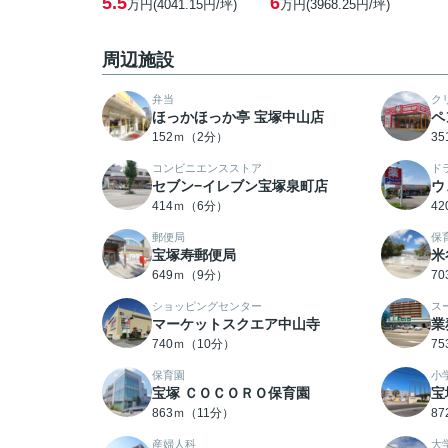
5.5
6
万円(4041.15円/坪)
万円(3968.25円/坪)
周辺施設
弁当
ク
ほっかほっか亭 宝塚中山店
ペ
152ｍ（2分）
3
コンビニエンスストア
ド
セブン−イレブン宝塚泉町店
ウ
414ｍ（6分）
4
郵便局
保
宝塚寿郵便局
米
649ｍ（9分）
7
ショッピングセンター
ス
マーケットスクエア中山寺
業
740ｍ（10分）
7
保育園
小
宝塚 ＣＯＣＯＲＯ保育園
宝
863ｍ（11分）
8
産婦人科
大