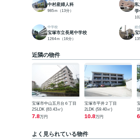
中村産婦人科
私
985ｍ（13分）
学
1
中学校
総
宝塚市立長尾中学校
宝
1264ｍ（16分）
1
近隣の物件
宝塚市中山五月台６丁目
宝塚市平井２丁目
2SLDK (83.43㎡)
2LDK (59.40㎡)
1
7.8
10.8
6
万円
万円
よく見られている物件