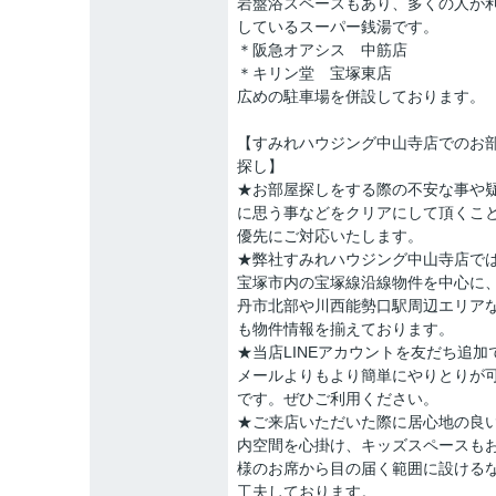
岩盤浴スペースもあり、多くの人が
しているスーパー銭湯です。
＊阪急オアシス 中筋店
＊キリン堂 宝塚東店
広めの駐車場を併設しております。
【すみれハウジング中山寺店でのお
探し】
★お部屋探しをする際の不安な事や
に思う事などをクリアにして頂くこ
優先にご対応いたします。
★弊社すみれハウジング中山寺店で
宝塚市内の宝塚線沿線物件を中心に
丹市北部や川西能勢口駅周辺エリア
も物件情報を揃えております。
★当店LINEアカウントを友だち追加
メールよりもより簡単にやりとりが
です。ぜひご利用ください。
★ご来店いただいた際に居心地の良
内空間を心掛け、キッズスペースも
様のお席から目の届く範囲に設ける
工夫しております。