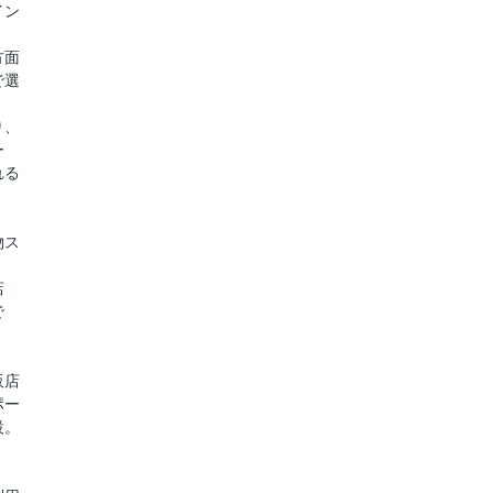
イン
方面
で選
り、
ー
れる
物ス
店
で
販店
ポー
設。