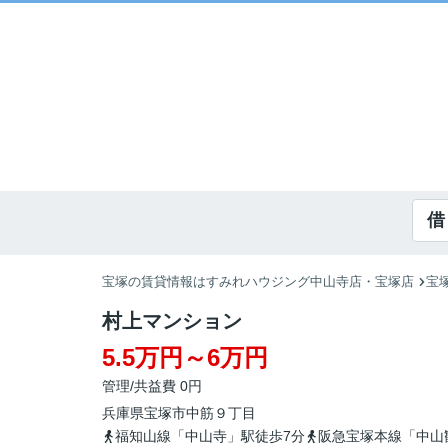
借
宝塚の賃貸情報はすみれハウジング中山寺店・宝塚店
宝
村上マンション
5.5万円～6万円
管理/共益費 0円
兵庫県
宝塚市
中筋
９丁目
福知山線「中山寺」駅徒歩7分
阪急宝塚本線「中山