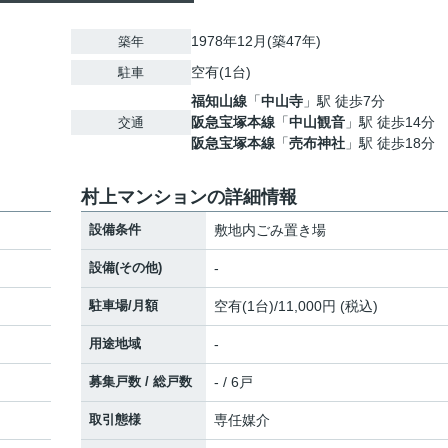
1978年12月(築47年)
築年
空有(1台)
駐車
福知山線
「
中山寺
」駅 徒歩7分
阪急宝塚本線
「
中山観音
」駅 徒歩14分
交通
阪急宝塚本線
「
売布神社
」駅 徒歩18分
村上マンションの詳細情報
設備条件
敷地内ごみ置き場
設備(その他)
-
駐車場/月額
空有(1台)/11,000円 (税込)
用途地域
-
募集戸数 / 総戸数
- / 6戸
取引態様
専任媒介