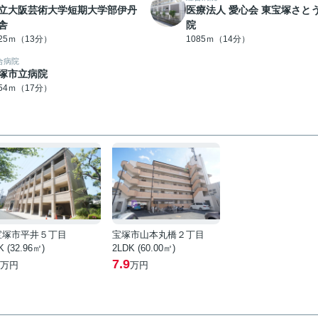
立大阪芸術大学短期大学部伊丹
医療法人 愛心会 東宝塚さと
舎
院
025ｍ（13分）
1085ｍ（14分）
合病院
塚市立病院
354ｍ（17分）
宝塚市平井５丁目
宝塚市山本丸橋２丁目
K (32.96㎡)
2LDK (60.00㎡)
7.9
万円
万円