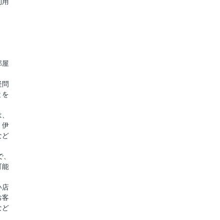
利用
部屋
疑問
とを
は、
、伊
など
で、
可能
い店
お客
など