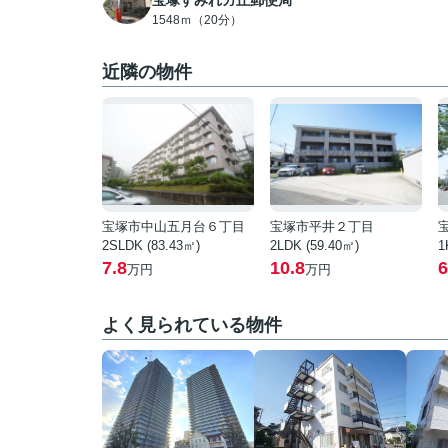
宝塚すみれガ丘郵便局
1548ｍ（20分）
近隣の物件
宝塚市中山五月台６丁目
宝塚市平井２丁目
2SLDK (83.43㎡)
2LDK (59.40㎡)
1
7.8
10.8
6
万円
万円
よく見られている物件