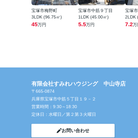
宝塚市梅野町
宝塚市中筋９丁目
宝塚市
3LDK (96.75㎡)
1LDK (45.00㎡)
2LDK 
45
5.5
7.2
万円
万円
万
有限会社すみれハウジング 中山寺店
〒665-0874
兵庫県宝塚市中筋５丁目１９－２
営業時間：
9:30～18:30
定休日：
水曜日／第２第３火曜日
お問い合わせ