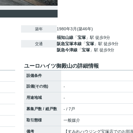
1980年3月(築46年)
築年
福知山線
「
宝塚
」駅 徒歩9分
阪急宝塚本線
「
宝塚
」駅 徒歩9分
交通
阪急今津線
「
宝塚
」駅 徒歩9分
ユーロハイツ御殿山の詳細情報
設備条件
設備(その他)
-
用途地域
-
募集戸数 / 総戸数
- / 7戸
取引態様
一般媒介
備考
【すみれハウジング宝塚店でのお部