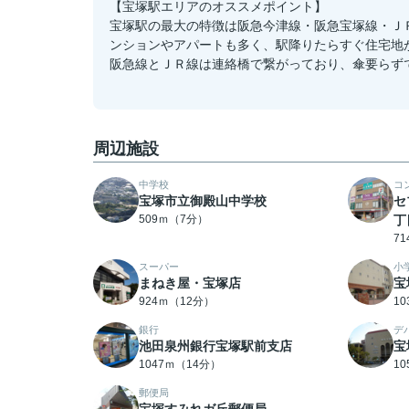
【宝塚駅エリアのオススメポイント】
宝塚駅の最大の特徴は阪急今津線・阪急宝塚線・Ｊ
ンションやアパートも多く、駅降りたらすぐ住宅地
阪急線とＪＲ線は連絡橋で繋がっており、傘要らず
周辺施設
中学校
コ
宝塚市立御殿山中学校
セ
509ｍ（7分）
丁
7
スーパー
小
まねき屋・宝塚店
宝
924ｍ（12分）
1
銀行
デ
池田泉州銀行宝塚駅前支店
宝
1047ｍ（14分）
1
郵便局