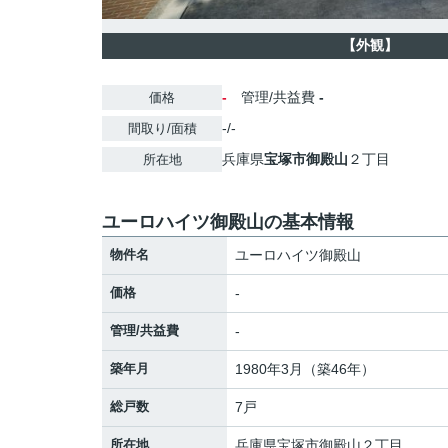
【外観】
-
管理/共益費
-
価格
-/-
間取り/面積
兵庫県
宝塚市
御殿山
２丁目
所在地
ユーロハイツ御殿山の基本情報
物件名
ユーロハイツ御殿山
価格
-
管理/共益費
-
築年月
1980年3月（築46年）
総戸数
7戸
所在地
兵庫県
宝塚市
御殿山
２丁目