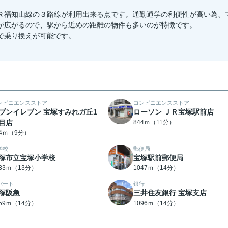
Ｒ福知山線の３路線が利用出来る点です。通勤通学の利便性が高い為、
が広がるので、駅から近めの距離の物件も多いのが特徴です。
で乗り換えが可能です。
ンビニエンスストア
コンビニエンスストア
ブンイレブン 宝塚すみれガ丘1
ローソン ＪＲ宝塚駅前店
目店
844ｍ（11分）
14ｍ（9分）
学校
郵便局
塚市立宝塚小学校
宝塚駅前郵便局
033ｍ（13分）
1047ｍ（14分）
パート
銀行
塚阪急
三井住友銀行 宝塚支店
059ｍ（14分）
1096ｍ（14分）