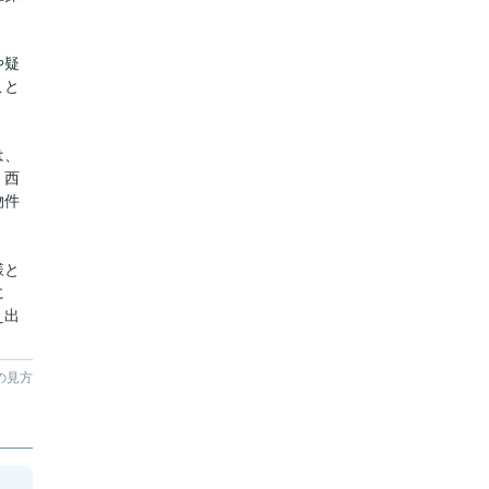
や疑
こと
は、
、西
物件
様と
に
え出
。
の見方