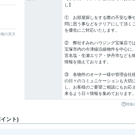
し】
① お部屋探しをする際の不安な事
問に思う事などをクリアにして頂く
を優先にご対応いたします。
情報の見方
② 弊社すみれハウジング宝塚店で
宝塚市内の今津線沿線物件を中心に
宮名塩・生瀬エリア・伊丹市なども
情報を揃えております。
③ 各物件のオーナー様や管理会社
の日々のコミュニケーションも大切
し、お客様のご要望ご相談にもお応
来るよう日々情報を集めております
情報
イント)