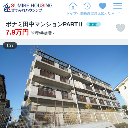
ボナミ田中マンションPARTⅡ
空室1
7.9万円
管理/共益費 -
1
/
29