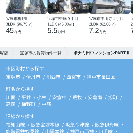
宝塚市梅野町
宝塚市中筋９丁目
宝塚市中山寺１丁目
3LDK (96.75㎡)
1LDK (45.00㎡)
2LDK (62.06㎡)
2
45
5.5
7.2
万円
万円
万円
塚店
宝塚市の賃貸物件一覧
ボナミ田中マンションPARTⅡ
市区町村から探す
宝塚市
伊丹市
川西市
西宮市
神戸市長田区
町名から探す
川面
平井
小林
安倉中
荒牧
安倉南
旭町
高司
梅野町
中筋
沿線から探す
福知山線
阪急宝塚本線
阪急今津線
阪急伊丹線
能勢電鉄妙見線
山陽本線
神戸市西神・山手線