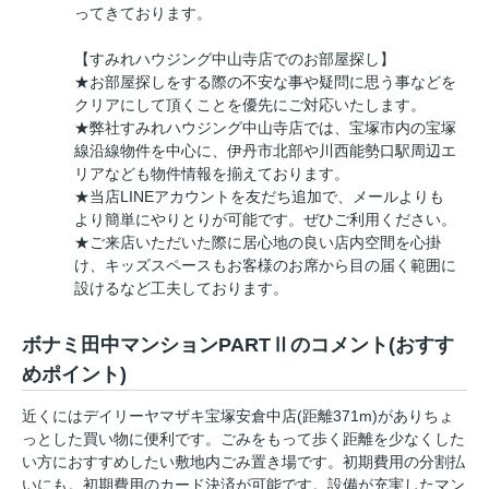
ってきております。
【すみれハウジング中山寺店でのお部屋探し】
★お部屋探しをする際の不安な事や疑問に思う事などを
クリアにして頂くことを優先にご対応いたします。
★弊社すみれハウジング中山寺店では、宝塚市内の宝塚
線沿線物件を中心に、伊丹市北部や川西能勢口駅周辺エ
リアなども物件情報を揃えております。
★当店LINEアカウントを友だち追加で、メールよりも
より簡単にやりとりが可能です。ぜひご利用ください。
★ご来店いただいた際に居心地の良い店内空間を心掛
け、キッズスペースもお客様のお席から目の届く範囲に
設けるなど工夫しております。
ボナミ田中マンションPARTⅡのコメント(おすす
めポイント)
近くにはデイリーヤマザキ宝塚安倉中店(距離371m)がありちょ
っとした買い物に便利です。ごみをもって歩く距離を少なくした
い方におすすめしたい敷地内ごみ置き場です。初期費用の分割払
いにも。初期費用のカード決済が可能です。設備が充実したマン