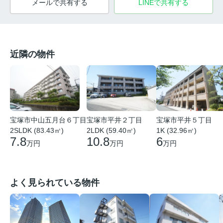
メールで共有する
LINEで共有する
近隣の物件
宝塚市中山五月台６丁目
宝塚市平井２丁目
宝塚市平井５丁目
2SLDK (83.43㎡)
2LDK (59.40㎡)
1K (32.96㎡)
7.8
10.8
6
万円
万円
万円
よく見られている物件