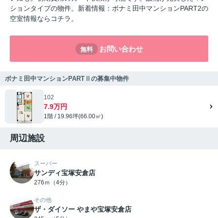
ションタイプの物件。新着情報：ボナミ田中マンションPART2の
空室情報ならコチラ。
お問い合わせ
無料
ボナミ田中マンションPARTⅡの募集中物件
102
7.9万円
1階 / 19.96坪(66.00㎡)
周辺施設
スーパー
サンディ宝塚安倉店
276ｍ（4分）
その他
ザ・ダイソー やまや宝塚安倉店