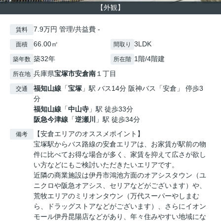
【外観】
7.9万円 管理/共益費 -
賃料
66.00㎡
3LDK
面積
間取り
築32年
1階/4階建
築年数
所在階
兵庫県
宝塚市
安倉南
１丁目
所在地
福知山線
「
宝塚
」駅 バス14分 阪神バス「安倉」 停歩3
交通
分
福知山線
「
中山寺
」駅 徒歩33分
阪急今津線
「
逆瀬川
」駅 徒歩34分
【安倉エリアのオススメポイント】
備考
宝塚駅からバス路線の安倉エリアは、お家賃が駅前の物
件に比べてお得な場合が多く、家賃を抑えて広さが欲し
い方などにもご検討いただきたいエリアです。
近隣の商業施設は伊丹市鴻池方面のオアシスタウン（ユ
ニクロや阪急オアシス、セリアなどがございます）や、
荒牧エリアのミリオンタウン（万代スーパーやしまむ
ら、ドラッグストアなどがございます）、さらにイオン
モール伊丹昆陽店などがあり、年々住みやすい地域にな