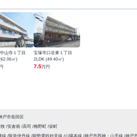
中山寺１丁目
宝塚市口谷東１丁目
(62.06㎡)
2LDK (49.40㎡)
7.5
円
万円
神戸市長田区
荒牧
安倉南
高司
梅野町
栄町
津線
阪急伊丹線
能勢電鉄妙見線
山陽本線
神戸市西神・山手線
神戸