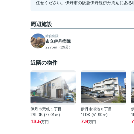
任せください。伊丹市の阪急伊丹線伊丹周辺にある
周辺施設
総合病院
市立伊丹病院
2276ｍ（29分）
近隣の物件
伊丹市荒牧１丁目
伊丹市鴻池６丁目
2SLDK (77.01㎡)
1LDK (51.90㎡)
1
13.5
7.9
7
万円
万円