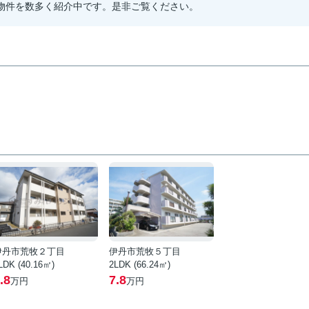
物件を数多く紹介中です。是非ご覧ください。
伊丹市荒牧２丁目
伊丹市荒牧５丁目
LDK (40.16㎡)
2LDK (66.24㎡)
.8
7.8
万円
万円