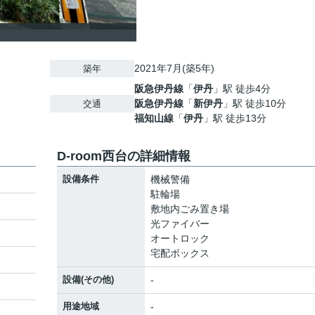
2021年7月(築5年)
築年
阪急伊丹線
「
伊丹
」駅 徒歩4分
阪急伊丹線
「
新伊丹
」駅 徒歩10分
交通
福知山線
「
伊丹
」駅 徒歩13分
D-room西台の詳細情報
設備条件
機械警備
駐輪場
敷地内ごみ置き場
光ファイバー
オートロック
宅配ボックス
設備(その他)
-
用途地域
-