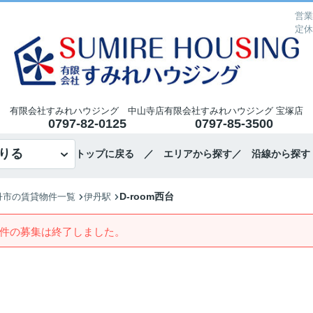
営業
定休
有限会社すみれハウジング 中山寺店
有限会社すみれハウジング 宝塚店
0797-82-0125
0797-85-3500
りる
トップに戻る
／ エリアから探す
／ 沿線から探す
D-room西台
丹市の賃貸物件一覧
伊丹駅
件の募集は終了しました。