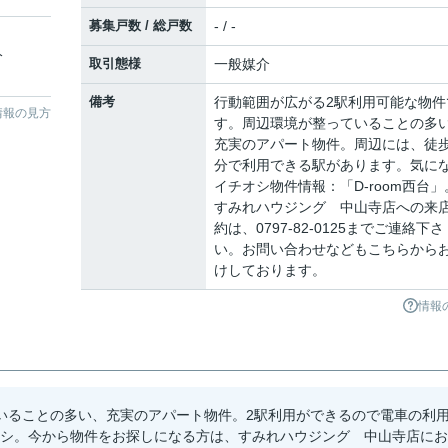
募集戸数 / 総戸数
- / -
分
取引態様
一般媒介
備考
行動範囲が広がる2駅利用可能な物件
情報の見方
す。周辺環境が整っていることの多
充実のアパート物件。周辺には、徒歩
分で利用できる駅があります。気に
イチオシ物件情報：「D-room西台」
すみれハウジング 中山寺店への来
約は、0797-82-0125までご連絡下さ
い。お問い合わせなどもこちらから
けしております。
情報
いることの多い、充実のアパート物件。2駅利用ができるので電車の利
チオシ。今から物件をお探しになる方は、すみれハウジング 中山寺店にお