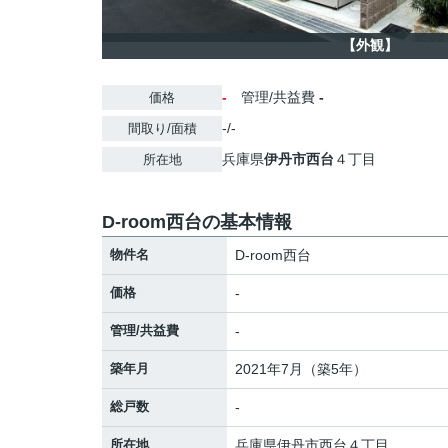
【外観】
-
管理/共益費
-
価格
-/-
間取り/面積
兵庫県
伊丹市
西台
４丁目
所在地
D-room西台の基本情報
物件名
D-room西台
価格
-
管理/共益費
-
築年月
2021年7月（築5年）
総戸数
-
所在地
兵庫県
伊丹市
西台
４丁目