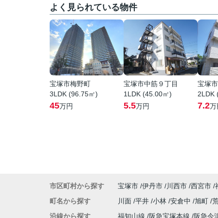
よく見られている物件
宝塚市梅野町
宝塚市中筋９丁目
宝塚市
3LDK (96.75㎡)
1LDK (45.00㎡)
2LDK 
45
5.5
7.2
万円
万円
万
市区町村から探す
宝塚市
伊丹市
川西市
西宮市
町名から探す
川面
平井
小林
安倉中
旭町
沿線から探す
福知山線
阪急宝塚本線
阪急今