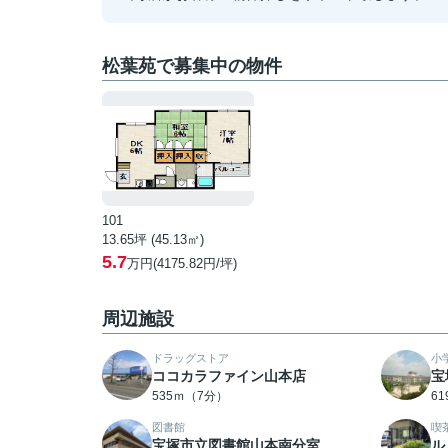
松葉苑で募集中の物件
101
13.65坪 (45.13㎡)
5.7
万円(4175.82円/坪)
周辺施設
ドラッグストア
小
ココカラファイン山本店
宝
535ｍ（7分）
6
図書館
喫
宝塚市立図書館山本南分室
ル