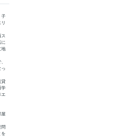
】
、子
エリ
西ス
店に
立地
で、
なっ
賃貸
通学
本エ
部屋
疑問
とを