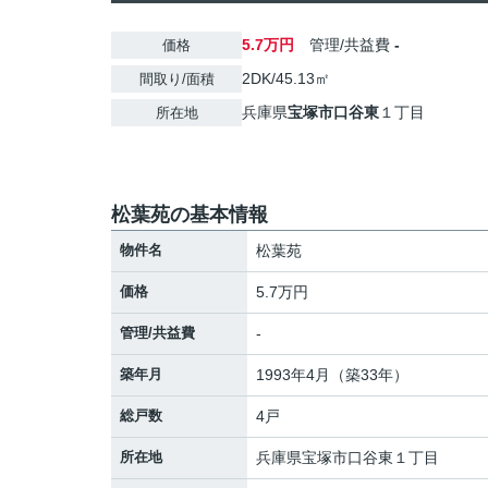
5.7万円
管理/共益費
-
価格
2DK/45.13㎡
間取り/面積
兵庫県
宝塚市
口谷東
１丁目
所在地
松葉苑の基本情報
物件名
松葉苑
価格
5.7万円
管理/共益費
-
築年月
1993年4月（築33年）
総戸数
4戸
所在地
兵庫県
宝塚市
口谷東
１丁目