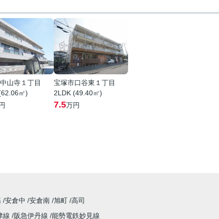
中山寺１丁目
宝塚市口谷東１丁目
(62.06㎡)
2LDK (49.40㎡)
7.5
円
万円
筋
安倉中
安倉南
旭町
高司
津線
阪急伊丹線
能勢電鉄妙見線