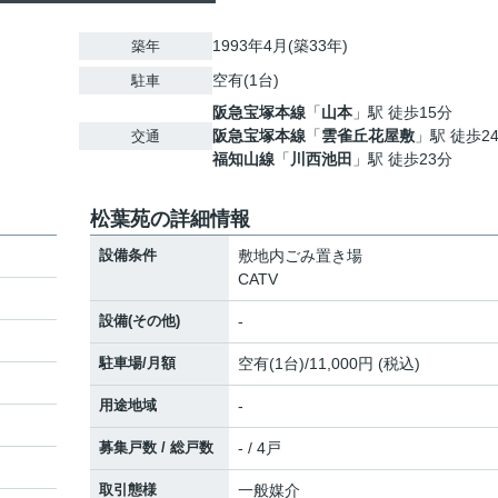
1993年4月(築33年)
築年
空有(1台)
駐車
阪急宝塚本線
「
山本
」駅 徒歩15分
阪急宝塚本線
「
雲雀丘花屋敷
」駅 徒歩2
交通
福知山線
「
川西池田
」駅 徒歩23分
松葉苑の詳細情報
設備条件
敷地内ごみ置き場
CATV
設備(その他)
-
駐車場/月額
空有(1台)/11,000円 (税込)
用途地域
-
募集戸数 / 総戸数
- / 4戸
取引態様
一般媒介