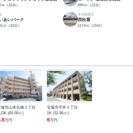
32ｍ（10分）
895ｍ（12分）
園
生活雑貨店
いあいパーク
西松屋
141ｍ（15分）
1174ｍ（15分）
宝塚市山本丸橋２丁目
宝塚市平井５丁目
LDK (60.00㎡)
1K (32.96㎡)
.9
6
万円
万円