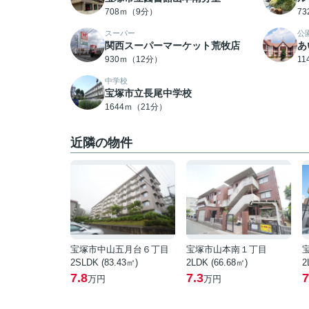
708ｍ（9分）
7
スーパー
公
関西スーパーマーケット荒牧店
あ
930ｍ（12分）
1
中学校
宝塚市立長尾中学校
1644ｍ（21分）
近隣の物件
宝塚市中山五月台６丁目
宝塚市山本南１丁目
2SLDK (83.43㎡)
2LDK (66.68㎡)
2
7.8
7.3
7
万円
万円