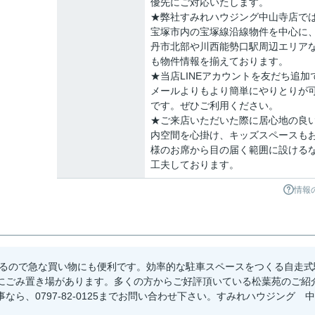
優先にご対応いたします。
★弊社すみれハウジング中山寺店で
宝塚市内の宝塚線沿線物件を中心に
丹市北部や川西能勢口駅周辺エリア
も物件情報を揃えております。
★当店LINEアカウントを友だち追加
メールよりもより簡単にやりとりが
です。ぜひご利用ください。
★ご来店いただいた際に居心地の良
内空間を心掛け、キッズスペースも
様のお席から目の届く範囲に設ける
工夫しております。
情報
)があるので急な買い物にも便利です。効率的な駐車スペースをつくる自走式
にごみ置き場があります。多くの方からご好評頂いている松葉苑のご紹
ら、0797-82-0125までお問い合わせ下さい。すみれハウジング 中