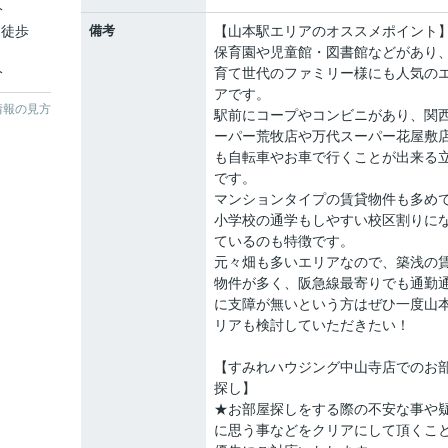
分
 徒歩
備考
【山本駅エリアのオススメポイント
保育園や児童館・図書館などがあり
分
育て世代のファミリー様にも人気の
アです。
情報の見方
駅前にコープやコンビニがあり、関
ーパー荒牧店や万代スーパー花屋敷
も自転車やお車で行くことが出来る
です。
マンションタイプの賃貸物件も多め
小学校の通学もしやすい校区割りに
ているのも特徴です。
元々畑も多いエリアなので、築浅の
物件が多く、阪急線最寄りでも通勤
に支障が無いという方はぜひ一度山
リアも検討していただきたい！
【すみれハウジング中山寺店でのお
探し】
★お部屋探しをする際の不安な事や
に思う事などをクリアにして頂くこ