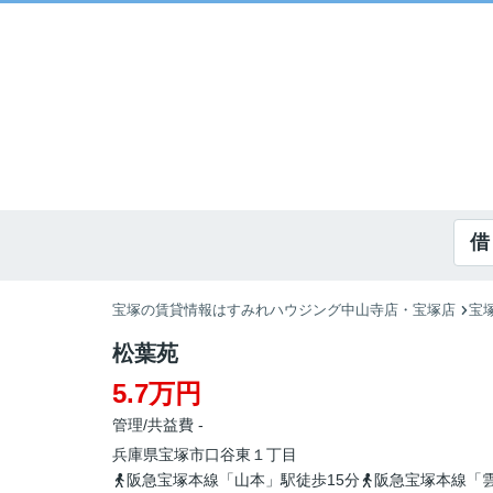
借
宝塚の賃貸情報はすみれハウジング中山寺店・宝塚店
宝
松葉苑
5.7万円
管理/共益費 -
兵庫県
宝塚市
口谷東
１丁目
阪急宝塚本線「山本」駅徒歩15分
阪急宝塚本線「雲