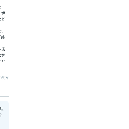
は、
、伊
など
で、
可能
い店
お客
など
の見方
駐
介