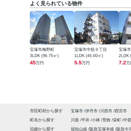
よく見られている物件
宝塚市梅野町
宝塚市中筋９丁目
宝塚市
3LDK (96.75㎡)
1LDK (45.00㎡)
2LDK 
45
5.5
7.2
万円
万円
万
市区町村から探す
宝塚市
伊丹市
川西市
西宮市
町名から探す
川面
平井
小林
荒牧
栄町
中
沿線から探す
福知山線
阪急宝塚本線
阪急今