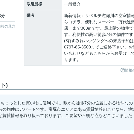
取引態様
一般媒介
8分
備考
新着情報：リベルテ逆瀬川の空室情
らコチラ。便利なスーパー「万代逆
情報の見方
店」まで363mです。最上階の物件で
す。利便性の高い徒歩7分の物件です
(有)すみれハウジングへの来店予約
0797-85-3500までご連絡下さい。お
い合わせなどもこちらからお受けし
ります。
情報
ト)
ありちょっとした買い物に便利です。駅から徒歩7分の位置にある物件なの
らの物件はアパートです。宝塚市エリアにある賃貸情報のことなら、地
な賃貸情報を取り扱っております。ご要望や不明な点などございました