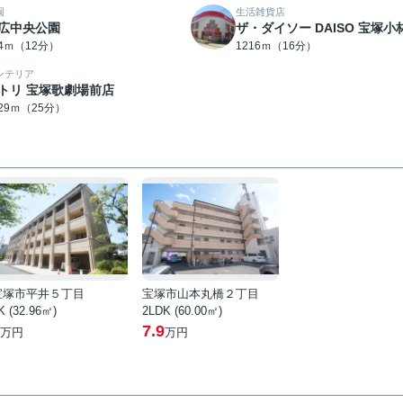
園
生活雑貨店
広中央公園
ザ・ダイソー DAISO 宝塚小
44ｍ（12分）
1216ｍ（16分）
ンテリア
トリ 宝塚歌劇場前店
929ｍ（25分）
宝塚市平井５丁目
宝塚市山本丸橋２丁目
K (32.96㎡)
2LDK (60.00㎡)
7.9
万円
万円