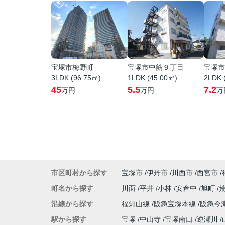
宝塚市梅野町
宝塚市中筋９丁目
宝塚市
3LDK (96.75㎡)
1LDK (45.00㎡)
2LDK 
45
5.5
7.2
万円
万円
万
市区町村から探す
宝塚市
伊丹市
川西市
西宮市
町名から探す
川面
平井
小林
安倉中
旭町
沿線から探す
福知山線
阪急宝塚本線
阪急今
駅から探す
宝塚
中山寺
宝塚南口
逆瀬川