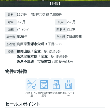
【外観】
12万円 管理/共益費 7,000円
賃料
0ヶ月
2ヶ月
敷金
礼金
74.70㎡
2LDK
面積
間取り
築29年
7階/8階建
築年数
所在階
兵庫県
宝塚市
栄町
３丁目3-38
所在地
福知山線
「
宝塚
」駅 徒歩5分
交通
阪急宝塚本線
「
宝塚
」駅 徒歩5分
阪急今津線
「
宝塚南口
」駅 徒歩18分
物件の特徴
バストイレ
室内洗濯機
独立洗面台
エレベータ
別
置場
ー
セールスポイント