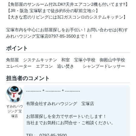
【角部屋のサンルーム付2LDK‼天井エアコン2機も付いてます‼】
【JR・阪急 宝塚駅まで徒歩約5分の駅前立地☆】
【大きな窓のリビングには3口ガスコンロのシステムキッチン】
宝塚市内を中心にお部屋探しをお手伝い！お問い合わせは(有)す
みれハウジング宝塚店0797-85-3500まで！！
ポイント
角部屋
システムキッチン
和室
宝塚小学校
御殿山中学校
エレベーター
エアコン
追い焚き
シャンプードレッサー
担当者のコメント
----------＊----------＊----------
有限会社すみれハウジング 宝塚店
すみれハウ
ジング 宝
お部屋探しを全力でサポートいたします！
塚店
当社までお気軽にお問合せ・ご相談ください。
TEL: 0797-85-3500