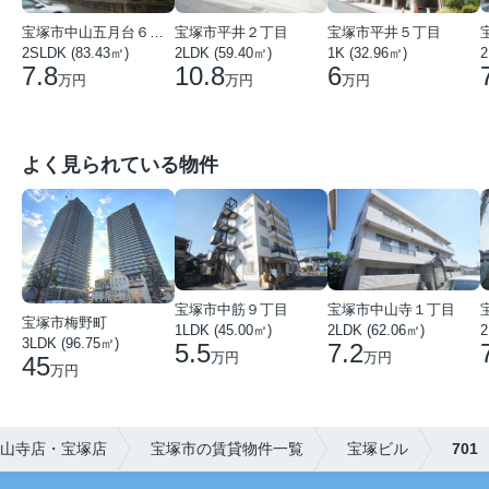
宝塚市中山五月台６丁目
宝塚市平井２丁目
宝塚市平井５丁目
2SLDK (83.43㎡)
2LDK (59.40㎡)
1K (32.96㎡)
2
7.8
10.8
6
万円
万円
万円
よく見られている物件
宝塚市中筋９丁目
宝塚市中山寺１丁目
宝塚市梅野町
1LDK (45.00㎡)
2LDK (62.06㎡)
2
3LDK (96.75㎡)
5.5
7.2
万円
万円
45
万円
山寺店・宝塚店
宝塚市の賃貸物件一覧
宝塚ビル
701