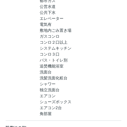
都市ガス
公営水道
公共下水
エレベーター
電気有
敷地内ごみ置き場
ガスコンロ
コンロ２口以上
システムキッチン
コンロ３口
バス・トイレ別
追焚機能浴室
洗面台
洗髪洗面化粧台
シャワー
独立洗面台
エアコン
シューズボックス
エアコン2台
角部屋