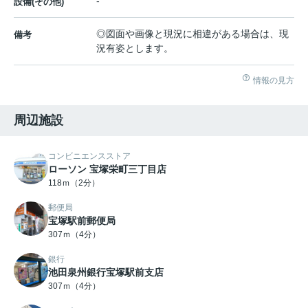
-
設備(その他)
◎図面や画像と現況に相違がある場合は、現
備考
況有姿とします。
情報の見方
周辺施設
コンビニエンスストア
ローソン 宝塚栄町三丁目店
118ｍ（2分）
郵便局
宝塚駅前郵便局
307ｍ（4分）
銀行
池田泉州銀行宝塚駅前支店
307ｍ（4分）