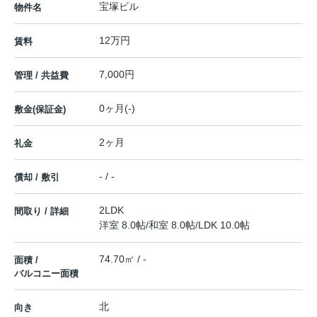
宝塚ビル
物件名
12万円
賃料
7,000円
管理 / 共益費
0ヶ月(-)
敷金(保証金)
2ヶ月
礼金
- / -
償却 / 敷引
2LDK
間取り / 詳細
洋室 8.0帖
/
和室 8.0帖
/
LDK 10.0帖
74.70㎡ / -
面積 /
バルコニー面積
北
向き