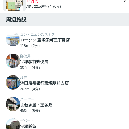
12万円
7階 / 22.59坪(74.70㎡)
周辺施設
コンビニエンスストア
ローソン 宝塚栄町三丁目店
118ｍ（2分）
郵便局
宝塚駅前郵便局
307ｍ（4分）
銀行
池田泉州銀行宝塚駅前支店
307ｍ（4分）
スーパー
まねき屋・宝塚店
450ｍ（6分）
デパート
宝塚阪急