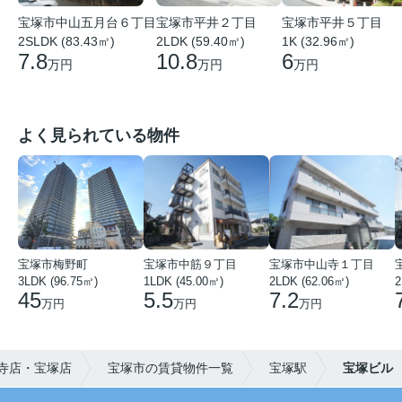
宝塚市中山五月台６丁目
宝塚市平井２丁目
宝塚市平井５丁目
2SLDK (83.43㎡)
2LDK (59.40㎡)
1K (32.96㎡)
7.8
10.8
6
万円
万円
万円
よく見られている物件
宝塚市梅野町
宝塚市中筋９丁目
宝塚市中山寺１丁目
3LDK (96.75㎡)
1LDK (45.00㎡)
2LDK (62.06㎡)
2
45
5.5
7.2
万円
万円
万円
寺店・宝塚店
宝塚市の賃貸物件一覧
宝塚駅
宝塚ビル