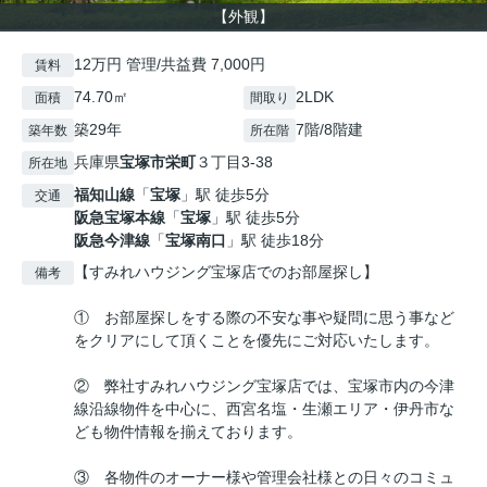
【外観】
12万円 管理/共益費 7,000円
賃料
74.70㎡
2LDK
面積
間取り
築29年
7階/8階建
築年数
所在階
兵庫県
宝塚市
栄町
３丁目3-38
所在地
福知山線
「
宝塚
」駅 徒歩5分
交通
阪急宝塚本線
「
宝塚
」駅 徒歩5分
阪急今津線
「
宝塚南口
」駅 徒歩18分
【すみれハウジング宝塚店でのお部屋探し】
備考
① お部屋探しをする際の不安な事や疑問に思う事など
をクリアにして頂くことを優先にご対応いたします。
② 弊社すみれハウジング宝塚店では、宝塚市内の今津
線沿線物件を中心に、西宮名塩・生瀬エリア・伊丹市な
ども物件情報を揃えております。
③ 各物件のオーナー様や管理会社様との日々のコミュ