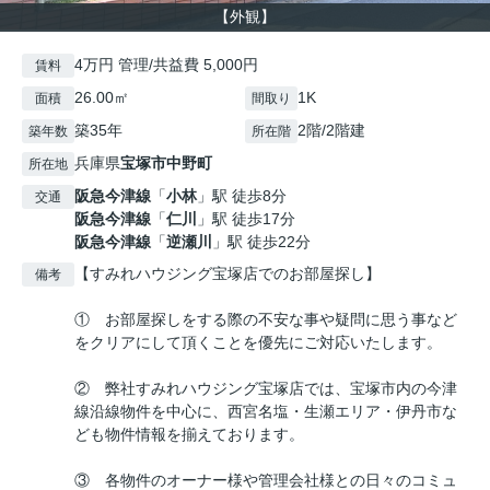
【外観】
4万円 管理/共益費 5,000円
賃料
26.00㎡
1K
面積
間取り
築35年
2階/2階建
築年数
所在階
兵庫県
宝塚市
中野町
所在地
阪急今津線
「
小林
」駅 徒歩8分
交通
阪急今津線
「
仁川
」駅 徒歩17分
阪急今津線
「
逆瀬川
」駅 徒歩22分
【すみれハウジング宝塚店でのお部屋探し】
備考
① お部屋探しをする際の不安な事や疑問に思う事など
をクリアにして頂くことを優先にご対応いたします。
② 弊社すみれハウジング宝塚店では、宝塚市内の今津
線沿線物件を中心に、西宮名塩・生瀬エリア・伊丹市な
ども物件情報を揃えております。
③ 各物件のオーナー様や管理会社様との日々のコミュ