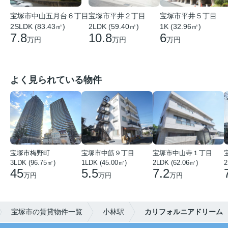
宝塚市中山五月台６丁目
宝塚市平井２丁目
宝塚市平井５丁目
2SLDK (83.43㎡)
2LDK (59.40㎡)
1K (32.96㎡)
7.8
10.8
6
万円
万円
万円
よく見られている物件
宝塚市梅野町
宝塚市中筋９丁目
宝塚市中山寺１丁目
3LDK (96.75㎡)
1LDK (45.00㎡)
2LDK (62.06㎡)
2
45
5.5
7.2
万円
万円
万円
宝塚市の賃貸物件一覧
小林駅
カリフォルニアドリーム