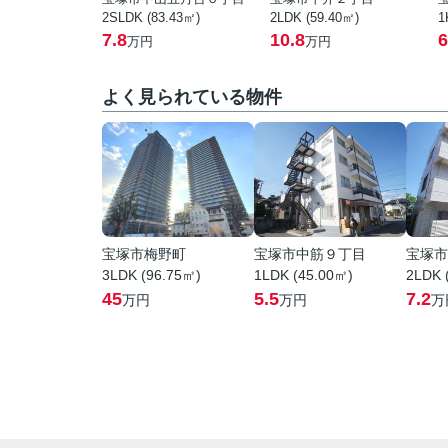
2SLDK (83.43㎡)
2LDK (59.40㎡)
1
7.8
10.8
6
万円
万円
よく見られている物件
宝塚市梅野町
宝塚市中筋９丁目
宝塚市
3LDK (96.75㎡)
1LDK (45.00㎡)
2LDK 
45
5.5
7.2
万円
万円
万