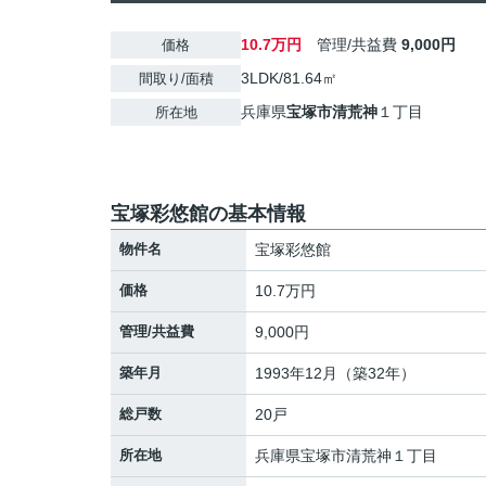
10.7万円
管理/共益費
9,000円
価格
3LDK/81.64㎡
間取り/面積
兵庫県
宝塚市
清荒神
１丁目
所在地
宝塚彩悠館の基本情報
物件名
宝塚彩悠館
価格
10.7万円
管理/共益費
9,000円
築年月
1993年12月（築32年）
総戸数
20戸
所在地
兵庫県
宝塚市
清荒神
１丁目