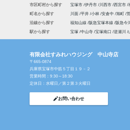
市区町村から探す
宝塚市
伊丹市
川西市
西宮市
町名から探す
川面
平井
小林
安倉中
旭町
沿線から探す
福知山線
阪急宝塚本線
阪急今
駅から探す
宝塚
中山寺
宝塚南口
逆瀬川
有限会社すみれハウジング 中山寺店
〒665-0874
兵庫県宝塚市中筋５丁目１９－２
営業時間：
9:30～18:30
定休日：
水曜日／第２第３火曜日
お問い合わせ