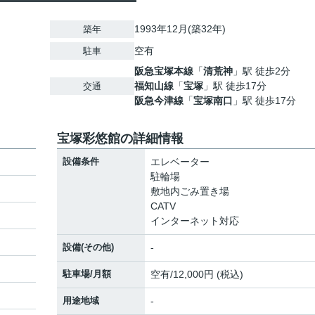
1993年12月(築32年)
築年
空有
駐車
阪急宝塚本線
「
清荒神
」駅 徒歩2分
福知山線
「
宝塚
」駅 徒歩17分
交通
阪急今津線
「
宝塚南口
」駅 徒歩17分
宝塚彩悠館の詳細情報
設備条件
エレベーター
駐輪場
敷地内ごみ置き場
CATV
インターネット対応
設備(その他)
-
駐車場/月額
空有/12,000円 (税込)
用途地域
-