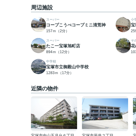
周辺施設
スーパー
小
コープこうべコープミニ清荒神
宝
157ｍ（2分）
2
スーパー
そ
たこ一宝塚旭町店
花
894ｍ（12分）
1
中学校
宝塚市立御殿山中学校
1283ｍ（17分）
近隣の物件
宝塚市中山五月台６丁目
宝塚市平井２丁目