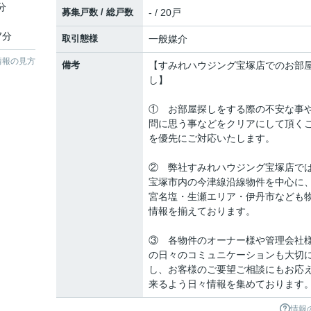
分
募集戸数 / 総戸数
- / 20戸
7分
取引態様
一般媒介
情報の見方
備考
【すみれハウジング宝塚店でのお部
し】
① お部屋探しをする際の不安な事
問に思う事などをクリアにして頂く
を優先にご対応いたします。
② 弊社すみれハウジング宝塚店で
宝塚市内の今津線沿線物件を中心に
宮名塩・生瀬エリア・伊丹市なども
情報を揃えております。
③ 各物件のオーナー様や管理会社
の日々のコミュニケーションも大切
し、お客様のご要望ご相談にもお応
来るよう日々情報を集めております
情報