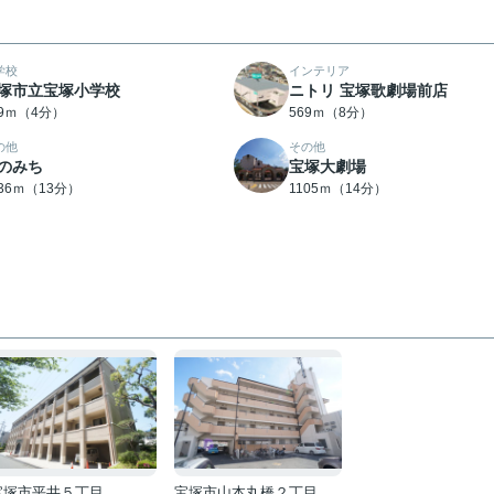
学校
インテリア
塚市立宝塚小学校
ニトリ 宝塚歌劇場前店
59ｍ（4分）
569ｍ（8分）
の他
その他
のみち
宝塚大劇場
036ｍ（13分）
1105ｍ（14分）
宝塚市平井５丁目
宝塚市山本丸橋２丁目