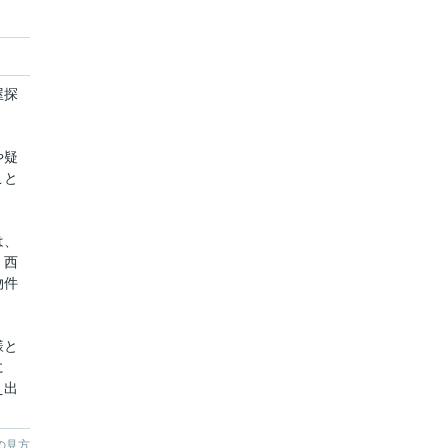
屋探
や疑
こと
は、
、西
物件
様と
に
え出
。
の見方