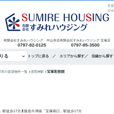
営業
定休
有限会社すみれハウジング 中山寺店
有限会社すみれハウジング 宝塚店
0797-82-0125
0797-85-3500
りる
トップに戻る
／ エリアから探す
／ 沿線から探す
宝塚彩悠館
塚市の賃貸物件一覧
清荒神駅
」駅徒歩17分
阪急今津線「宝塚南口」駅徒歩17分