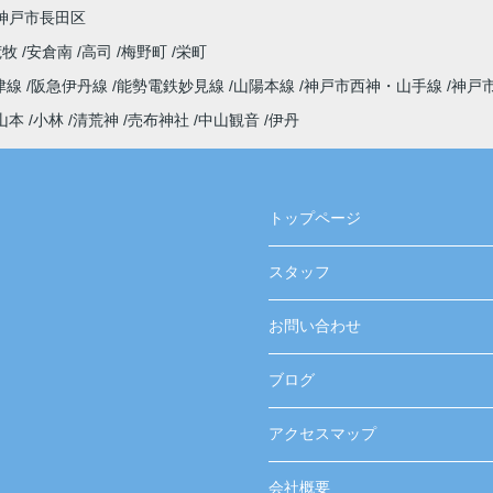
神戸市長田区
荒牧
安倉南
高司
梅野町
栄町
津線
阪急伊丹線
能勢電鉄妙見線
山陽本線
神戸市西神・山手線
神戸
山本
小林
清荒神
売布神社
中山観音
伊丹
トップページ
スタッフ
お問い合わせ
ブログ
アクセスマップ
会社概要