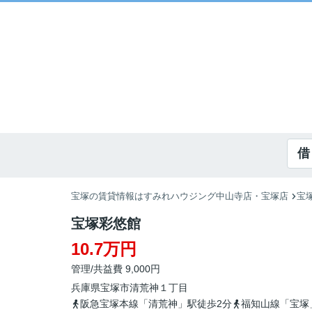
借
宝塚の賃貸情報はすみれハウジング中山寺店・宝塚店
宝
宝塚彩悠館
10.7万円
管理/共益費 9,000円
兵庫県
宝塚市
清荒神
１丁目
阪急宝塚本線「清荒神」駅徒歩2分
福知山線「宝塚