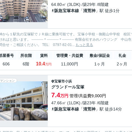
64.80㎡ (3LDK) /築29年 /8階建
阪急宝塚本線
「
清荒神
」駅 徒歩1分
から１駅先の宝塚駅でＪＲ線に乗換可能です。 宝塚小学校・御殿山中学校 校区です。 日当たりのいいリビング空間です。 ぜひ一
----＊----------＊---------- 有限会社すみれハウジング 中山寺店 お部屋探しを全力でサポートいたします！ 当社までお気軽
にお問合せ・ご相談ください。 TEL: 0797-82-01...
もっと見る
部屋番号
所在階
賃料
管理費・共益費
敷金/保証金
礼金
10.4
606
6階
11,000円
1ヶ月
2ヶ月
万円
マンション
宝塚市
小浜
グランドール宝塚
7.4
万円
管理/共益費9,000円
47.66㎡ (1LDK) /築23年 /6階建
阪急宝塚本線
「
清荒神
」駅 徒歩14分