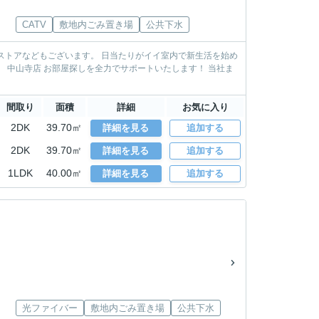
CATV
敷地内ごみ置き場
公共下水
日当たりがイイ室内で新生活を始め
間取り
面積
詳細
お気に入り
2DK
39.70㎡
詳細を見る
追加する
2DK
39.70㎡
詳細を見る
追加する
1LDK
40.00㎡
詳細を見る
追加する
光ファイバー
敷地内ごみ置き場
公共下水