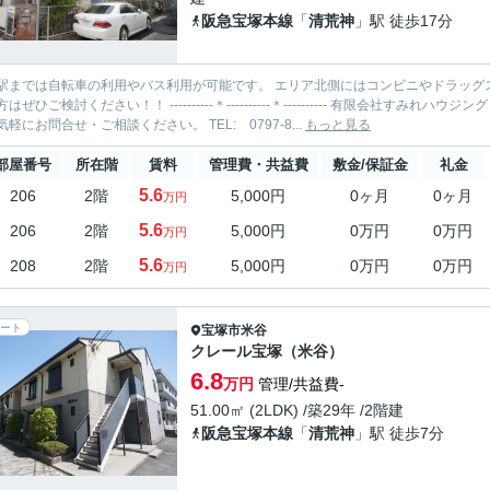
阪急宝塚本線
「
清荒神
」駅 徒歩17分
までは自転車の利用やバス利用が可能です。 エリア北側にはコンビニやドラッグストアなどもございます。 
！！ ----------＊----------＊---------- 有限会社すみれハウジング 中山寺店 お部屋探しを全力でサポートいたします！ 当社ま
でお気軽にお問合せ・ご相談ください。 TEL: 0797-8...
もっと見る
部屋番号
所在階
賃料
管理費・共益費
敷金/保証金
礼金
5.6
206
2階
5,000円
0ヶ月
0ヶ月
万円
5.6
206
2階
5,000円
0万円
0万円
万円
5.6
208
2階
5,000円
0万円
0万円
万円
ート
宝塚市
米谷
クレール宝塚（米谷）
6.8
万円
管理/共益費-
51.00㎡ (2LDK) /築29年 /2階建
阪急宝塚本線
「
清荒神
」駅 徒歩7分