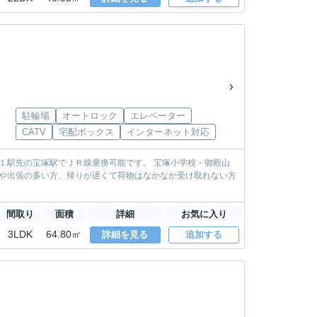
駐輪場
オートロック
エレベーター
CATV
宅配ボックス
インターネット対応
間取り
面積
詳細
お気に入り
3LDK
64.80㎡
詳細を見る
追加する