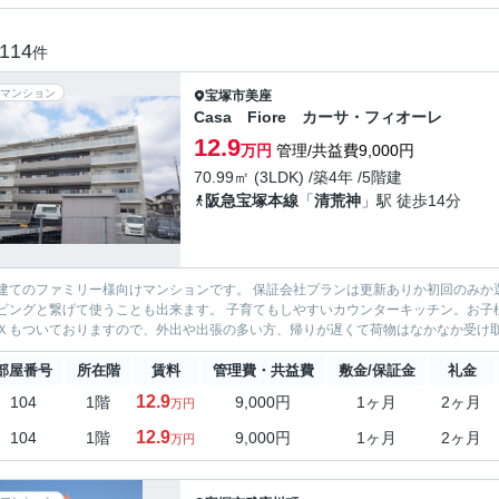
114
件
マンション
宝塚市
美座
Casa Fiore カーサ・フィオーレ
12.9
万円
管理/共益費9,000円
70.99㎡ (3LDK) /築4年 /5階建
阪急宝塚本線
「
清荒神
」駅 徒歩14分
てのファミリー様向けマンションです。 保証会社プランは更新ありか初回のみか選ぶことが可能です。 リビング
て使うことも出来ます。 子育てもしやすいカウンターキッチン。お子様が遊んでるのを家事をしながら眺めることが出来ます！ 宅配
Ｘもついておりますので、外出や出張の多い方、帰りが遅くて荷物はなかなか受け取れ
部屋番号
所在階
賃料
管理費・共益費
敷金/保証金
礼金
12.9
104
1階
9,000円
1ヶ月
2ヶ月
万円
12.9
104
1階
9,000円
1ヶ月
2ヶ月
万円