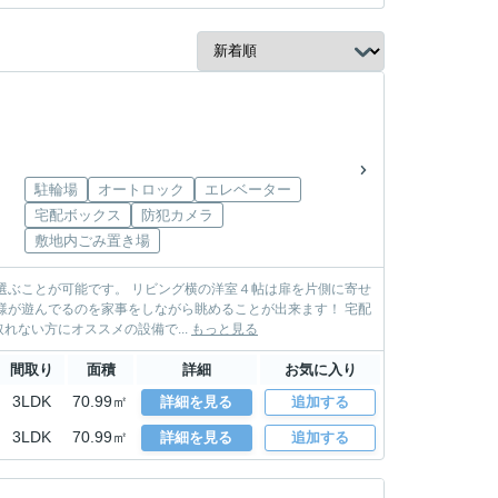
駐輪場
オートロック
エレベーター
宅配ボックス
防犯カメラ
敷地内ごみ置き場
横の洋室４帖は扉を片側に寄せ
ない方にオススメの設備で...
もっと見る
間取り
面積
詳細
お気に入り
3LDK
70.99㎡
詳細を見る
追加する
3LDK
70.99㎡
詳細を見る
追加する