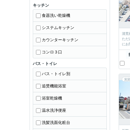
キッチン
食器洗い乾燥機
システムキッチン
清荒神
ただければと思います。 ------
カウンターキッチン
コンロ３口
バス・トイレ
バス・トイレ別
賃貸
追焚機能浴室
浴室乾燥機
温水洗浄便座
洗髪洗面化粧台