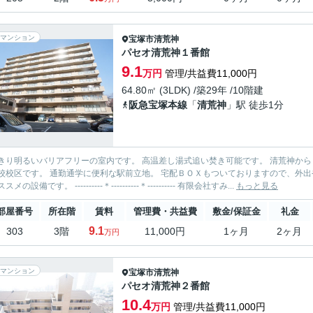
マンション
宝塚市
清荒神
パセオ清荒神１番館
9.1
万円
管理/共益費11,000円
64.80㎡ (3LDK) /築29年 /10階建
阪急宝塚本線
「
清荒神
」駅 徒歩1分
明るいバリアフリーの室内です。 高温差し湯式追い焚き可能です。 清荒神から１駅先の宝塚駅でＪＲ線乗換可能です。 宝塚小学校・御殿山
立地。 宅配ＢＯＸもついておりますので、外出や出張の多い方、帰りが遅くて荷物はなかなか受け取れない方
にオススメの設備です。 ----------＊----------＊---------- 有限会社すみ...
もっと見る
部屋番号
所在階
賃料
管理費・共益費
敷金/保証金
礼金
9.1
303
3階
11,000円
1ヶ月
2ヶ月
万円
マンション
宝塚市
清荒神
パセオ清荒神２番館
10.4
万円
管理/共益費11,000円