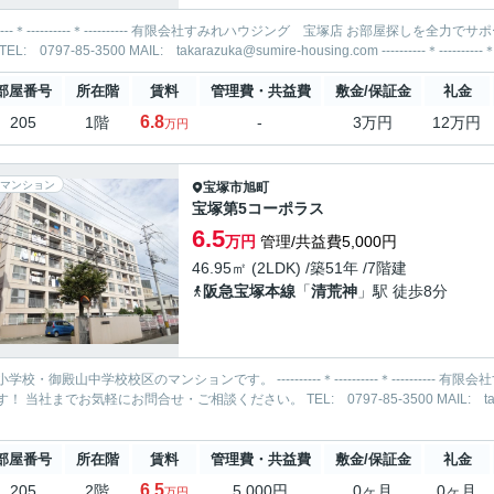
-----＊---------- 有限会社すみれハウジング 宝塚店 お部屋探しを全力でサポートいたします！ 当社までお気軽にお問合せ・ご相談くださ
部屋番号
所在階
賃料
管理費・共益費
敷金/保証金
礼金
6.8
205
1階
-
3万円
12万円
万円
マンション
宝塚市
旭町
宝塚第5コーポラス
6.5
万円
管理/共益費5,000円
46.95㎡ (2LDK) /築51年 /7階建
阪急宝塚本線
「
清荒神
」駅 徒歩8分
・御殿山中学校校区のマンションです。 ----------＊----------＊---------- 有限会社すみれハウジング 宝塚店 お部屋探しを全力でサポートいた
部屋番号
所在階
賃料
管理費・共益費
敷金/保証金
礼金
6.5
205
2階
5,000円
0ヶ月
0ヶ月
万円