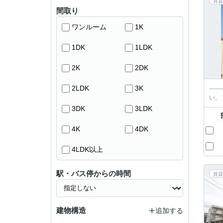
賃貸
間取り
ワンルーム
1K
1DK
1LDK
2K
2DK
2LDK
3K
----------＊-----
3DK
3LDK
4K
4DK
4LDK以上
駅・バス停からの時間
賃貸
建物構造
追加する