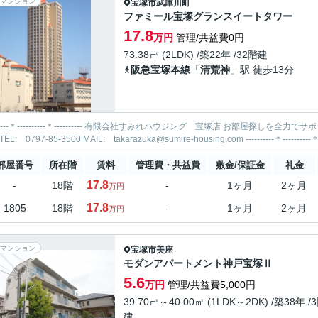
マンション
宝塚市
武庫川町
ファミール宝塚グランスイートタワー
17.8
万円
管理/共益費0円
73.38㎡ (2LDK) /築22年 /32階建
阪急宝塚本線
「
清荒神
」駅 徒歩13分
-----＊---------- 有限会社すみれハウジング 宝塚店 お部屋探しを全力でサポートいたします！ 当社までお気軽にお問合せ・ご相談くださ
部屋番号
所在階
賃料
管理費・共益費
敷金/保証金
礼金
17.8
-
18階
-
1ヶ月
2ヶ月
万円
17.8
1805
18階
-
1ヶ月
2ヶ月
万円
マンション
宝塚市
美座
モダンアパートメント神戸宝塚Ⅱ
5.6
万円
管理/共益費5,000円
39.70㎡～40.00㎡ (1LDK～2DK) /築38年 /
建