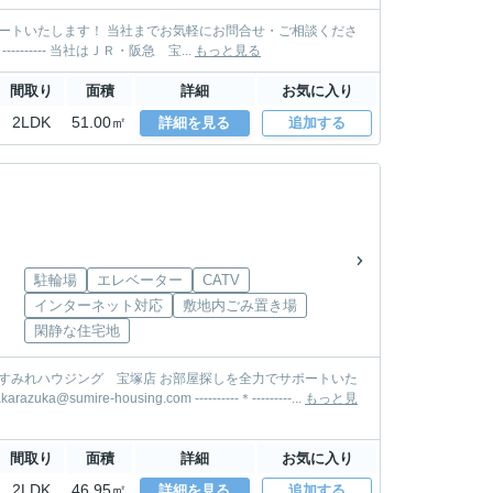
い。 TEL: 0797-85-3500 MAIL: takarazuka@sumire-housing.com ----------＊----------＊---------- 当社はＪＲ・阪急 宝...
もっと見る
間取り
面積
詳細
お気に入り
2LDK
51.00㎡
詳細を見る
追加する
駐輪場
エレベーター
CATV
インターネット対応
敷地内ごみ置き場
閑静な住宅地
します！ 当社までお気軽にお問合せ・ご相談ください。 TEL: 0797-85-3500 MAIL: takarazuka@sumire-housing.com ----------＊---------...
もっと見
間取り
面積
詳細
お気に入り
2LDK
46.95㎡
詳細を見る
追加する