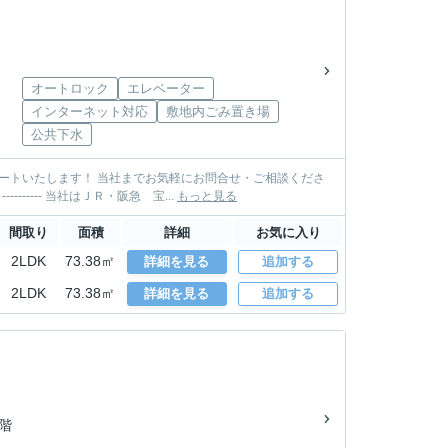
オートロック
エレベーター
インターネット対応
敷地内ごみ置き場
公共下水
い。 TEL: 0797-85-3500 MAIL: takarazuka@sumire-housing.com ----------＊----------＊---------- 当社はＪＲ・阪急 宝...
もっと見る
間取り
面積
詳細
お気に入り
2LDK
73.38㎡
詳細を見る
追加する
2LDK
73.38㎡
詳細を見る
追加する
3階