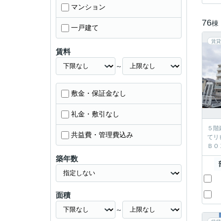
マンション
76
棟
一戸建て
賃貸
賃料
～
敷金・保証金なし
礼金・敷引なし
５階建
共益費・管理費込み
てリビングと繋げ
ＢＯ
築年数
面積
～