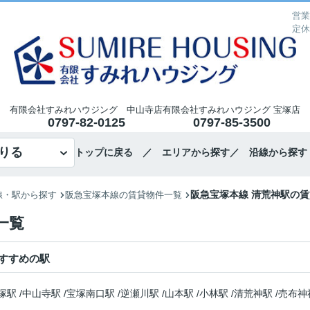
営業
定休
有限会社すみれハウジング 中山寺店
有限会社すみれハウジング 宝塚店
0797-82-0125
0797-85-3500
りる
トップに戻る
／ エリアから探す
／ 沿線から探す
阪急宝塚本線 清荒神駅の
線・駅から探す
阪急宝塚本線の賃貸物件一覧
一覧
すすめの駅
塚駅
/
中山寺駅
/
宝塚南口駅
/
逆瀬川駅
/
山本駅
/
小林駅
/
清荒神駅
/
売布神