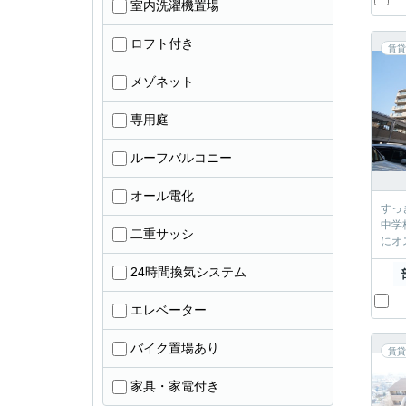
室内洗濯機置場
ロフト付き
賃貸
メゾネット
専用庭
ルーフバルコニー
オール電化
すっきり
中学校校区です。 通勤通学に便利な駅前
二重サッシ
24時間換気システム
エレベーター
バイク置場あり
賃貸
家具・家電付き