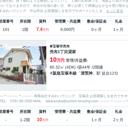
も個性的。段々畑のような構造になっていて、１階のお部屋でも、地面より高さがあがっ
いておりますので、外出や出張の多い方、帰りが遅くて荷物はなかなか受け取れない方にオススメの設備です。 ----------＊-
会社すみれハウジング 中山寺店 お部屋探しを全力でサポートいたしま...
もっと見る
部屋番号
所在階
賃料
管理費・共益費
敷金/保証金
礼金
7.4
101
1階
9,000円
0ヶ月
1ヶ月
万円
建て
宝塚市
売布
売布1丁目貸家
10
万円
管理/共益費-
80.32㎡ (4DK) /築44年 /2階建
阪急宝塚本線
「
清荒神
」駅 徒歩12分
-----＊---------- 有限会社すみれハウジング 宝塚店 お部屋探しを全力でサポートいたします！ 当社までお気軽にお問合せ・ご相談くださ
部屋番号
所在階
賃料
管理費・共益費
敷金/保証金
礼金
10
-
1-2階
-
1ヶ月
2ヶ月
万円