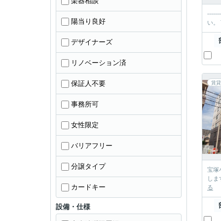
楽器相談
----------＊-----
陽当り良好
デザイナーズ
リノベーション済
保証人不要
賃貸
事務所可
女性限定
バリアフリー
分譲タイプ
宝塚小学校
カードキー
る
設備・仕様