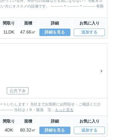
ている分、外からの目線なども気にならない！ 宅配ＢＯ
---------＊---------- 有限
間取り
面積
詳細
お気に入り
1LDK
47.66㎡
詳細を見る
追加する
公共下水
い。 TEL: 0797-85-3500 MAIL: takarazuka@sumire-housing.com ----------＊----------＊---------- 当社はＪＲ・阪急 宝...
もっと見る
間取り
面積
詳細
お気に入り
4DK
80.32㎡
詳細を見る
追加する