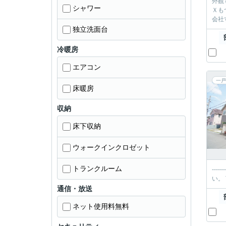
外観
シャワー
Ｘもつ
独立洗面台
冷暖房
エアコン
一戸
床暖房
収納
床下収納
ウォークインクロゼット
トランクルーム
----------＊-----
通信・放送
ネット使用料無料