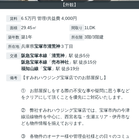
【外観】
6.5万円 管理/共益費 4,000円
賃料
29.45㎡
1LDK
面積
間取り
築1年
3階/3階建
築年数
所在階
兵庫県
宝塚市
清荒神
３丁目
所在地
阪急宝塚本線
「
清荒神
」駅 徒歩5分
交通
阪急宝塚本線
「
売布神社
」駅 徒歩15分
福知山線
「
宝塚
」駅 徒歩19分
【すみれハウジング宝塚店でのお部屋探し】
備考
① お部屋探しをする際の不安な事や疑問に思う事など
をクリアにして頂くことを優先にご対応いたします。
② 弊社すみれハウジング宝塚店では、宝塚市内の今津
線沿線物件を中心に、西宮名塩・生瀬エリア・伊丹市な
ども物件情報を揃えております。
③ 各物件のオーナー様や管理会社様との日々のコミュ