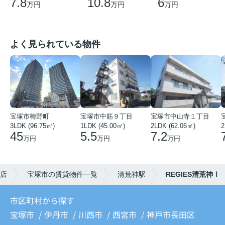
7.8
10.8
6
万円
万円
万円
よく見られている物件
宝塚市梅野町
宝塚市中筋９丁目
宝塚市中山寺１丁目
3LDK (96.75㎡)
1LDK (45.00㎡)
2LDK (62.06㎡)
2
45
5.5
7.2
万円
万円
万円
店
宝塚市の賃貸物件一覧
清荒神駅
REGIES清荒神Ⅰ
市区町村から探す
宝塚市
伊丹市
川西市
西宮市
神戸市長田区