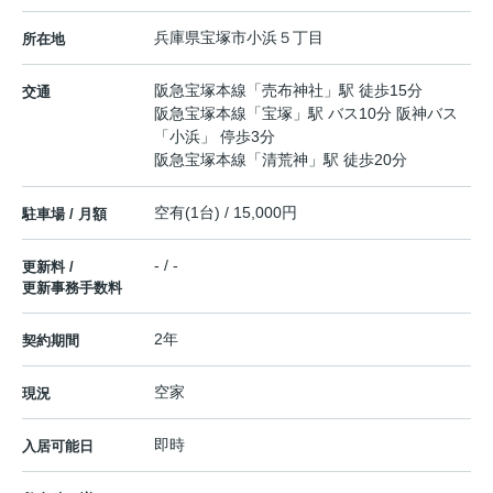
兵庫県
宝塚市
小浜
５丁目
所在地
阪急宝塚本線
「
売布神社
」駅 徒歩15分
交通
阪急宝塚本線
「
宝塚
」駅 バス10分 阪神バス
「小浜」 停歩3分
阪急宝塚本線
「
清荒神
」駅 徒歩20分
空有(1台) / 15,000円
駐車場 / 月額
- / -
更新料 /
更新事務手数料
2年
契約期間
空家
現況
即時
入居可能日