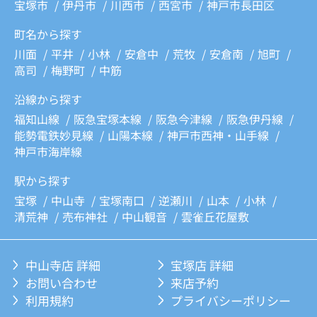
宝塚市
伊丹市
川西市
西宮市
神戸市長田区
町名から探す
川面
平井
小林
安倉中
荒牧
安倉南
旭町
高司
梅野町
中筋
沿線から探す
福知山線
阪急宝塚本線
阪急今津線
阪急伊丹線
能勢電鉄妙見線
山陽本線
神戸市西神・山手線
神戸市海岸線
駅から探す
宝塚
中山寺
宝塚南口
逆瀬川
山本
小林
清荒神
売布神社
中山観音
雲雀丘花屋敷
中山寺店 詳細
宝塚店 詳細
お問い合わせ
来店予約
利用規約
プライバシーポリシー