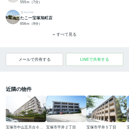
555ｍ（7分）
スーパー
たこ一宝塚旭町店
656ｍ（9分）
すべて見る
メールで共有する
LINEで共有する
近隣の物件
宝塚市中山五月台６丁目
宝塚市平井２丁目
宝塚市平井５丁目