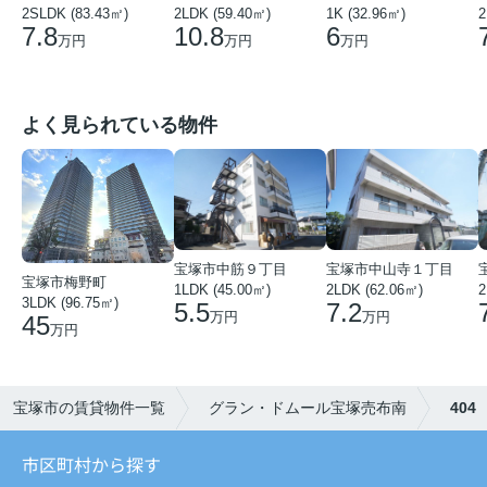
2SLDK (83.43㎡)
2LDK (59.40㎡)
1K (32.96㎡)
2
7.8
10.8
6
万円
万円
万円
よく見られている物件
宝塚市中筋９丁目
宝塚市中山寺１丁目
宝塚市梅野町
1LDK (45.00㎡)
2LDK (62.06㎡)
2
3LDK (96.75㎡)
5.5
7.2
万円
万円
45
万円
宝塚市の賃貸物件一覧
グラン・ドムール宝塚売布南
404
市区町村から探す