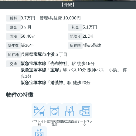
【外観】
9.7万円 管理/共益費 10,000円
賃料
0ヶ月
5.1万円
敷金
礼金
58.40㎡
2LDK
面積
間取り
築36年
4階/5階建
築年数
所在階
兵庫県
宝塚市
小浜
５丁目
所在地
阪急宝塚本線
「
売布神社
」駅 徒歩15分
交通
阪急宝塚本線
「
宝塚
」駅 バス10分 阪神バス「小浜」 停
歩3分
阪急宝塚本線
「
清荒神
」駅 徒歩20分
物件の特徴
バストイレ
室内洗濯機
独立洗面台
オートロッ
別
置場
ク