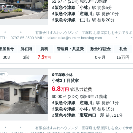
52.67㎡ (2DK) /築33年 /3階建
阪急今津線
「
小林
」駅 徒歩5分
阪急今津線
「
逆瀬川
」駅 徒歩10分
阪急今津線
「
仁川
」駅 徒歩20分
-----＊---------- 有限会社すみれハウジング 宝塚店 お部屋探しを全力でサポートいたします！ 当社までお気軽にお問合せ・ご相談くださ
部屋番号
所在階
賃料
管理費・共益費
敷金/保証金
礼金
7.5
303
3階
-
0ヶ月
15万円
万円
建て
宝塚市
小林
小林3丁目貸家
6.8
万円
管理/共益費-
60.00㎡ (3DK) /築56年 /1階建
阪急今津線
「
逆瀬川
」駅 徒歩11分
阪急今津線
「
小林
」駅 徒歩15分
阪急今津線
「
宝塚南口
」駅 徒歩21分
-----＊---------- 有限会社すみれハウジング 宝塚店 お部屋探しを全力でサポートいたします！ 当社までお気軽にお問合せ・ご相談くださ