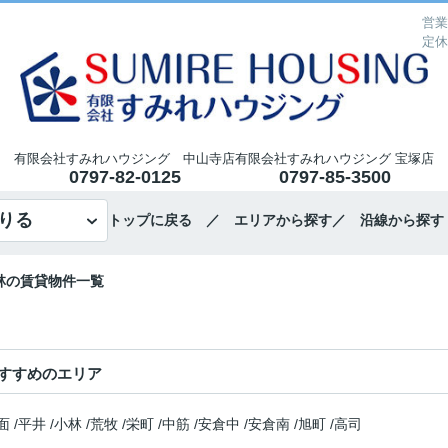
営業
定休
有限会社すみれハウジング 中山寺店
有限会社すみれハウジング 宝塚店
0797-82-0125
0797-85-3500
りる
トップに戻る
／ エリアから探す
／ 沿線から探す
林の賃貸物件一覧
すすめのエリア
面
/
平井
/
小林
/
荒牧
/
栄町
/
中筋
/
安倉中
/
安倉南
/
旭町
/
高司