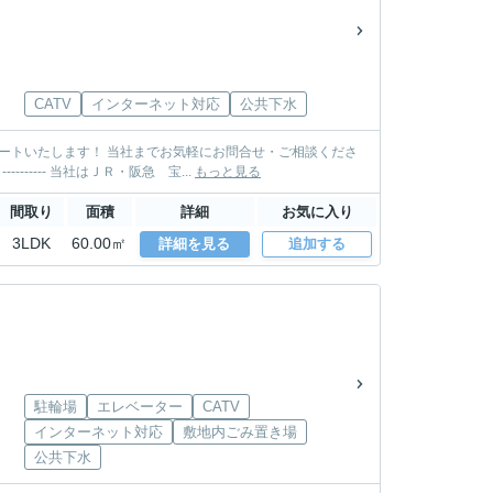
CATV
インターネット対応
公共下水
い。 TEL: 0797-85-3500 MAIL: takarazuka@sumire-housing.com ----------＊----------＊---------- 当社はＪＲ・阪急 宝...
もっと見る
間取り
面積
詳細
お気に入り
3LDK
60.00㎡
詳細を見る
追加する
駐輪場
エレベーター
CATV
インターネット対応
敷地内ごみ置き場
公共下水