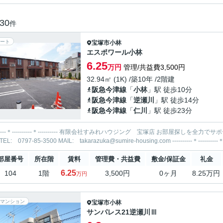
30
件
ート
宝塚市
小林
エスポワール小林
6.25
万円
管理/共益費3,500円
32.94㎡ (1K) /築10年 /2階建
阪急今津線
「
小林
」駅 徒歩10分
阪急今津線
「
逆瀬川
」駅 徒歩14分
阪急今津線
「
仁川
」駅 徒歩23分
-----＊---------- 有限会社すみれハウジング 宝塚店 お部屋探しを全力でサポートいたします！ 当社までお気軽にお問合せ・ご相談くださ
部屋番号
所在階
賃料
管理費・共益費
敷金/保証金
礼金
6.25
104
1階
3,500円
0ヶ月
8.25万円
万円
マンション
宝塚市
小林
サンパレス21逆瀬川Ⅲ