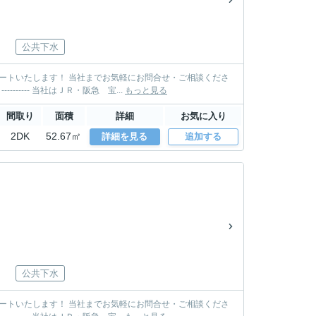
公共下水
い。 TEL: 0797-85-3500 MAIL: takarazuka@sumire-housing.com ----------＊----------＊---------- 当社はＪＲ・阪急 宝...
もっと見る
間取り
面積
詳細
お気に入り
2DK
52.67㎡
詳細を見る
追加する
公共下水