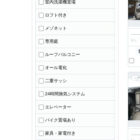
室内洗濯機置場
ロフト付き
メゾネット
----------＊-----
専用庭
ルーフバルコニー
オール電化
一戸
二重サッシ
24時間換気システム
エレベーター
バイク置場あり
家具・家電付き
----------＊-----