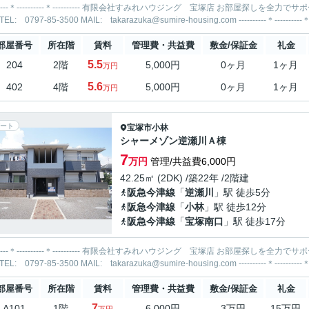
-----＊---------- 有限会社すみれハウジング 宝塚店 お部屋探しを全力でサポートいたします！ 当社までお気軽にお問合せ・ご相談くださ
部屋番号
所在階
賃料
管理費・共益費
敷金/保証金
礼金
5.5
204
2階
5,000円
0ヶ月
1ヶ月
万円
5.6
402
4階
5,000円
0ヶ月
1ヶ月
万円
ート
宝塚市
小林
シャーメゾン逆瀬川Ａ棟
7
万円
管理/共益費6,000円
42.25㎡ (2DK) /築22年 /2階建
阪急今津線
「
逆瀬川
」駅 徒歩5分
阪急今津線
「
小林
」駅 徒歩12分
阪急今津線
「
宝塚南口
」駅 徒歩17分
-----＊---------- 有限会社すみれハウジング 宝塚店 お部屋探しを全力でサポートいたします！ 当社までお気軽にお問合せ・ご相談くださ
部屋番号
所在階
賃料
管理費・共益費
敷金/保証金
礼金
7
A101
1階
6,000円
3万円
15万円