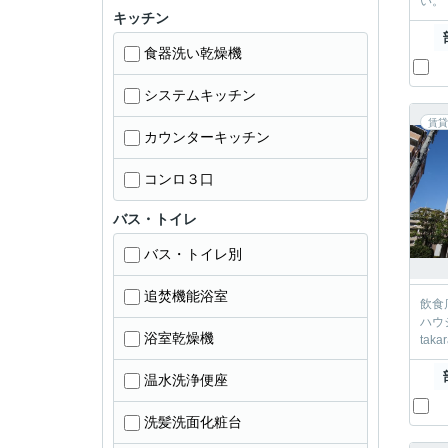
キッチン
食器洗い乾燥機
システムキッチン
賃貸
カウンターキッチン
コンロ３口
バス・トイレ
バス・トイレ別
追焚機能浴室
飲食店や
ハウジング 宝塚店 お部屋探しを全力
浴室乾燥機
taka
温水洗浄便座
洗髪洗面化粧台