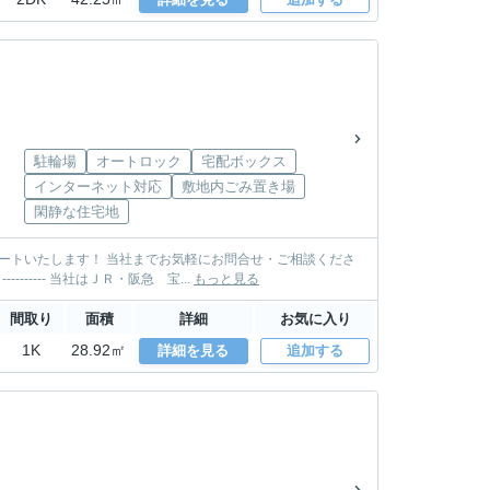
駐輪場
オートロック
宅配ボックス
インターネット対応
敷地内ごみ置き場
閑静な住宅地
い。 TEL: 0797-85-3500 MAIL: takarazuka@sumire-housing.com ----------＊----------＊---------- 当社はＪＲ・阪急 宝...
もっと見る
間取り
面積
詳細
お気に入り
1K
28.92㎡
詳細を見る
追加する