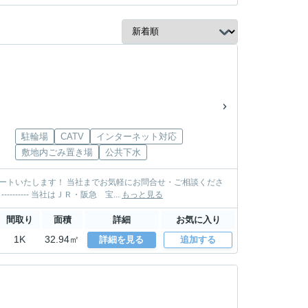
駐輪場
CATV
インターネット対応
敷地内ごみ置き場
公共下水
い。 TEL: 0797-85-3500 MAIL: takarazuka@sumire-housing.com ----------＊----------＊---------- 当社はＪＲ・阪急 宝...
もっと見る
間取り
面積
詳細
お気に入り
1K
32.94㎡
詳細を見る
追加する