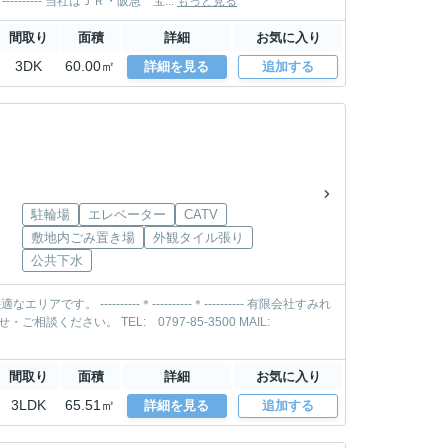
い。 TEL: 0797-85-3500 MAIL: takarazuka@sumire-housing.com ----------＊----------＊---------- 当社はＪＲ・阪急 宝...
もっと見る
間取り
面積
詳細
お気に入り
3DK
60.00㎡
詳細を見る
追加する
駐輪場
エレベーター
CATV
敷地内ごみ置き場
外観タイル張り
公共下水
-------- 有限会社すみれ
間取り
面積
詳細
お気に入り
3LDK
65.51㎡
詳細を見る
追加する