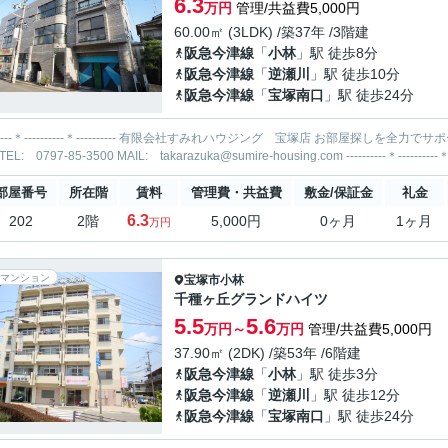
6.3
万円
管理/共益費5,000円
60.00㎡ (3LDK) /築37年 /3階建
阪急今津線
「
小林
」駅 徒歩8分
阪急今津線
「
逆瀬川
」駅 徒歩10分
阪急今津線
「
宝塚南口
」駅 徒歩24分
-----＊---------- 有限会社すみれハウジング 宝塚店 お部屋探しを全力でサポートいたします！ 当社までお気軽にお問合せ・ご相談くださ
部屋番号
所在階
賃料
管理費・共益費
敷金/保証金
礼金
6.3
202
2階
5,000円
0ヶ月
1ヶ月
万円
マンション
宝塚市
小林
千種ヶ丘グランドハイツ
5.5
5.6
万円～
万円
管理/共益費5,000円
37.90㎡ (2DK) /築53年 /6階建
阪急今津線
「
小林
」駅 徒歩3分
阪急今津線
「
逆瀬川
」駅 徒歩12分
阪急今津線
「
宝塚南口
」駅 徒歩24分