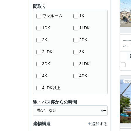
間取り
ワンルーム
1K
1DK
1LDK
2K
2DK
----------＊-----
2LDK
3K
3DK
3LDK
4K
4DK
賃貸
4LDK以上
駅・バス停からの時間
建物構造
追加する