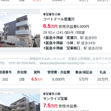
万円
ート
宝塚市
小林
コートドール逆瀬川
6.5
万円
管理/共益費5,000円
28.92㎡ (1K) /築5年 /3階建
阪急今津線
「
逆瀬川
」駅 徒歩9分
阪急今津線
「
小林
」駅 徒歩14分
阪急今津線
「
宝塚南口
」駅 徒歩22分
-----＊---------- 有限会社すみれハウジング 宝塚店 お部屋探しを全力でサポートいたします！ 当社までお気軽にお問合せ・ご相談くださ
部屋番号
所在階
賃料
管理費・共益費
敷金/保証金
礼金
6.5
102
1階
5,000円
5万円
15万円
万円
マンション
宝塚市
小林
サンライズ宝塚
7.5
万円
管理/共益費-