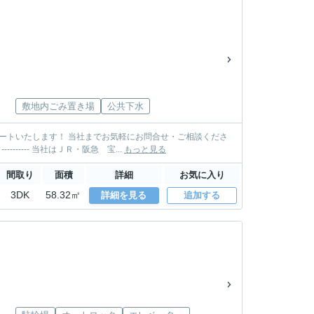
敷地内ごみ置き場
公共下水
い。 TEL: 0797-85-3500 MAIL: takarazuka@sumire-housing.com ----------＊----------＊---------- 当社はＪＲ・阪急 宝...
もっと見る
間取り
面積
詳細
お気に入り
3DK
58.32㎡
詳細を見る
追加する