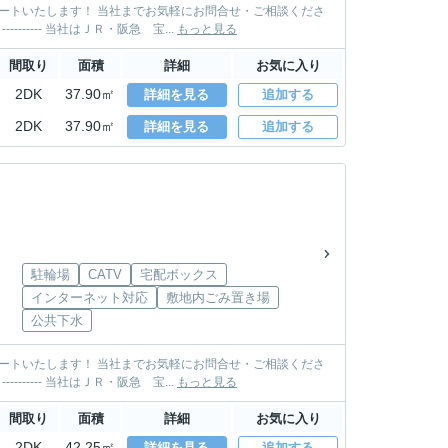
い。 TEL: 0797-85-3500 MAIL: takarazuka@sumire-housing.com ----------＊----------＊---------- 当社はＪＲ・阪急 宝...
もっと見る
間取り
面積
詳細
お気に入り
2DK
37.90㎡
詳細を見る
追加する
2DK
37.90㎡
詳細を見る
追加する
駐輪場
CATV
宅配ボックス
インターネット対応
敷地内ごみ置き場
公共下水
い。 TEL: 0797-85-3500 MAIL: takarazuka@sumire-housing.com ----------＊----------＊---------- 当社はＪＲ・阪急 宝...
もっと見る
間取り
面積
詳細
お気に入り
2DK
42.25㎡
詳細を見る
追加する