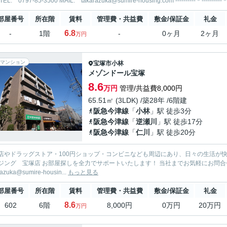
部屋番号
所在階
賃料
管理費・共益費
敷金/保証金
礼金
6.8
-
1階
-
0ヶ月
2ヶ月
万円
マンション
宝塚市
小林
メゾンドール宝塚
8.6
万円
管理/共益費8,000円
65.51㎡ (3LDK) /築28年 /6階建
阪急今津線
「
小林
」駅 徒歩3分
阪急今津線
「
逆瀬川
」駅 徒歩17分
阪急今津線
「
仁川
」駅 徒歩20分
ドラッグストア・100円ショップ・コンビニなども周辺にあり、日々の生活が快適なエリアです。 ----------＊----------＊--
でサポートいたします！ 当社までお気軽にお問合せ・ご相談ください。 TEL: 0797-85-3500 MAIL:
razuka@sumire-housin...
もっと見る
部屋番号
所在階
賃料
管理費・共益費
敷金/保証金
礼金
8.6
602
6階
8,000円
0万円
20万円
万円