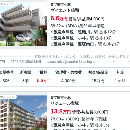
マンション
宝塚市
小林
ヴィエント信和
6.6
万円
管理/共益費4,000円
58.32㎡ (3DK) /築31年 /4階建
阪急今津線
「
逆瀬川
」駅 徒歩12分
阪急今津線
「
小林
」駅 徒歩13分
阪急今津線
「
宝塚南口
」駅 徒歩24分
-----＊---------- 有限会社すみれハウジング 宝塚店 お部屋探しを全力でサポートいたします！ 当社までお気軽にお問合せ・ご相談くださ
部屋番号
所在階
賃料
管理費・共益費
敷金/保証金
礼金
6.6
306
3階
4,000円
15万円
1ヶ月
万円
マンション
宝塚市
小林
リジェール宝塚
13.8
万円
管理/共益費8,000円
78.00㎡ (3LDK) /築29年 /7階建
阪急今津線
「
小林
」駅 徒歩3分