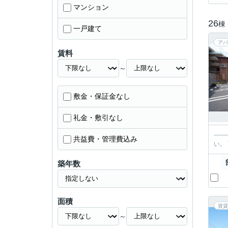
マンション
26
棟
一戸建て
アパ
賃料
～
敷金・保証金なし
礼金・敷引なし
----------＊-----
共益費・管理費込み
築年数
面積
賃貸
～