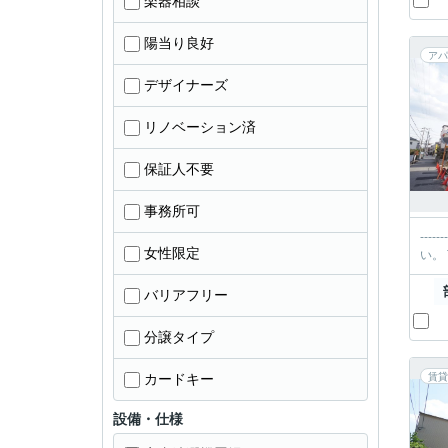
楽器相談
陽当り良好
アパ
デザイナーズ
リノベーション済
保証人不要
事務所可
----------＊-----
女性限定
バリアフリー
分譲タイプ
カードキー
賃貸
設備・仕様