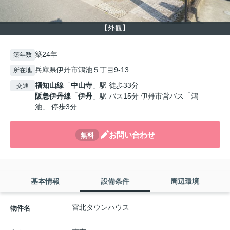
【外観】
築24年
築年数
兵庫県伊丹市鴻池５丁目9-13
所在地
福知山線
「
中山寺
」駅 徒歩33分
交通
阪急伊丹線
「
伊丹
」駅 バス15分 伊丹市営バス「鴻
池」 停歩3分
お問い合わせ
無料
基本情報
設備条件
周辺環境
宮北タウンハウス
物件名