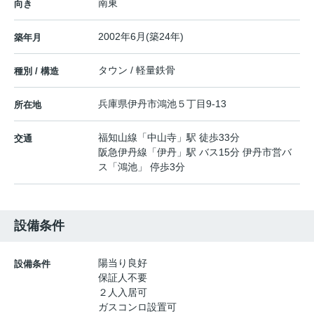
南東
向き
2002年6月(築24年)
築年月
タウン / 軽量鉄骨
種別 / 構造
兵庫県
伊丹市
鴻池
５丁目9-13
所在地
福知山線
「
中山寺
」駅 徒歩33分
交通
阪急伊丹線
「
伊丹
」駅 バス15分 伊丹市営バ
ス「鴻池」 停歩3分
設備条件
陽当り良好
設備条件
保証人不要
２人入居可
ガスコンロ設置可