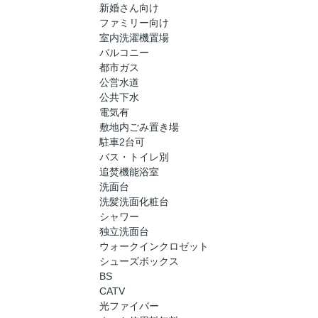
新婚さん向け
ファミリー向け
室内洗濯機置場
バルコニー
都市ガス
公営水道
公共下水
電気有
敷地内ごみ置き場
駐車2台可
バス・トイレ別
追焚機能浴室
洗面台
洗髪洗面化粧台
シャワー
独立洗面台
ウォークインクロゼット
シューズボックス
BS
CATV
光ファイバー