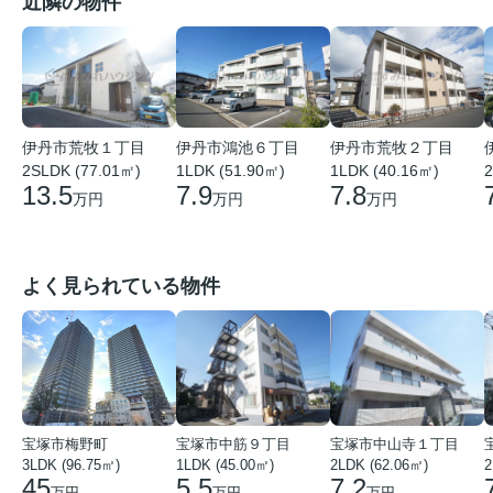
近隣の物件
伊丹市荒牧１丁目
伊丹市鴻池６丁目
伊丹市荒牧２丁目
2SLDK (77.01㎡)
1LDK (51.90㎡)
1LDK (40.16㎡)
2
13.5
7.9
7.8
万円
万円
万円
よく見られている物件
宝塚市梅野町
宝塚市中筋９丁目
宝塚市中山寺１丁目
3LDK (96.75㎡)
1LDK (45.00㎡)
2LDK (62.06㎡)
2
45
5.5
7.2
万円
万円
万円