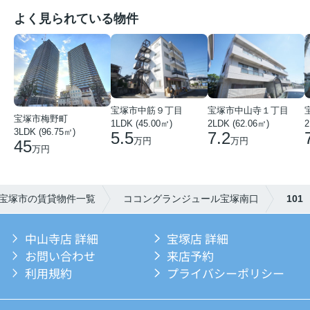
よく見られている物件
宝塚市中筋９丁目
宝塚市中山寺１丁目
宝塚市梅野町
1LDK (45.00㎡)
2LDK (62.06㎡)
2
3LDK (96.75㎡)
5.5
7.2
万円
万円
45
万円
宝塚市の賃貸物件一覧
ココングランジュール宝塚南口
101
中山寺店 詳細
宝塚店 詳細
お問い合わせ
来店予約
利用規約
プライバシーポリシー