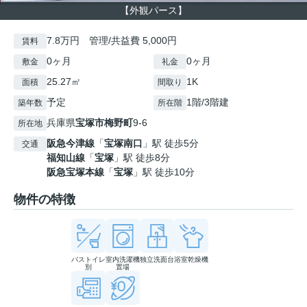
【外観パース】
7.8万円 管理/共益費 5,000円
賃料
0ヶ月
0ヶ月
敷金
礼金
25.27㎡
1K
面積
間取り
予定
1階/3階建
築年数
所在階
兵庫県
宝塚市
梅野町
9-6
所在地
阪急今津線
「
宝塚南口
」駅 徒歩5分
交通
福知山線
「
宝塚
」駅 徒歩8分
阪急宝塚本線
「
宝塚
」駅 徒歩10分
物件の特徴
バストイレ
室内洗濯機
独立洗面台
浴室乾燥機
別
置場