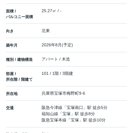
25.27㎡ / -
面積 /
バルコニー面積
北東
向き
2026年8月(予定)
築年月
アパート / 木造
種別 / 建物構造
101 / 1階 / 3階建
部屋 /
所在階 / 階建て
兵庫県
宝塚市
梅野町
9-6
所在地
阪急今津線
「
宝塚南口
」駅 徒歩5分
交通
福知山線
「
宝塚
」駅 徒歩8分
阪急宝塚本線
「
宝塚
」駅 徒歩10分