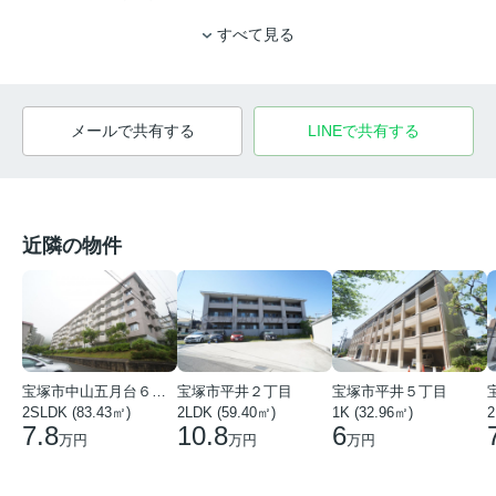
すべて見る
メールで共有する
LINEで共有する
近隣の物件
宝塚市中山五月台６丁目
宝塚市平井２丁目
宝塚市平井５丁目
2SLDK (83.43㎡)
2LDK (59.40㎡)
1K (32.96㎡)
2
7.8
10.8
6
万円
万円
万円