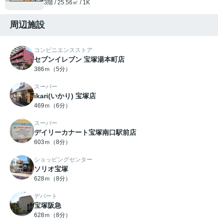
3階 / 25.56㎡ / 1K
周辺施設
コンビニエンスストア
セブンイレブン 宝塚湯本町店
386ｍ（5分）
スーパー
ikari(いかり) 宝塚店
469ｍ（6分）
スーパー
デイリーカナート宝塚南口駅前店
603ｍ（8分）
ショッピングセンター
ソリオ宝塚
628ｍ（8分）
デパート
宝塚阪急
628ｍ（8分）