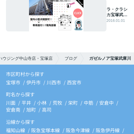
ラ・クラシ
カ宝塚武庫
山101
2016.01.01
ハウジング中山寺店・宝塚店
ブログ
ガゼルノア宝塚武庫川
市区町村から探す
宝塚市
伊丹市
川西市
西宮市
町名から探す
川面
平井
小林
荒牧
栄町
中筋
安倉中
安倉南
旭町
高司
沿線から探す
福知山線
阪急宝塚本線
阪急今津線
阪急伊丹線