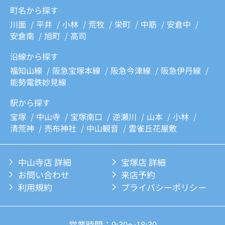
町名から探す
川面
平井
小林
荒牧
栄町
中筋
安倉中
安倉南
旭町
高司
沿線から探す
福知山線
阪急宝塚本線
阪急今津線
阪急伊丹線
能勢電鉄妙見線
駅から探す
宝塚
中山寺
宝塚南口
逆瀬川
山本
小林
清荒神
売布神社
中山観音
雲雀丘花屋敷
中山寺店 詳細
宝塚店 詳細
お問い合わせ
来店予約
利用規約
プライバシーポリシー
営業時間：9:30～18:30