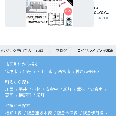
LA
GLYCYNE
逆瀬川
2016.01.01
ハウジング中山寺店・宝塚店
ブログ
ロイヤルメゾン宝塚南
市区町村から探す
宝塚市
伊丹市
川西市
西宮市
神戸市長田区
町名から探す
川面
平井
小林
安倉中
旭町
荒牧
安倉南
高司
梅野町
栄町
沿線から探す
福知山線
阪急宝塚本線
阪急今津線
阪急伊丹線