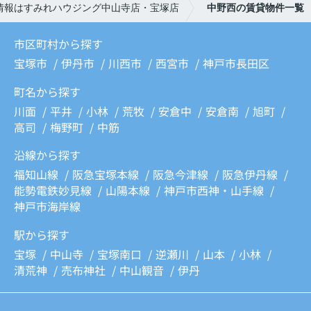
情報はすみれハウジング中山寺店・宝塚店
中野西の賃貸物件一覧
市区町村から探す
宝塚市
伊丹市
川西市
西宮市
神戸市長田区
町名から探す
川面
平井
小林
荒牧
安倉中
安倉南
旭町
高司
梅野町
中筋
沿線から探す
福知山線
阪急宝塚本線
阪急今津線
阪急伊丹線
能勢電鉄妙見線
山陽本線
神戸市西神・山手線
神戸市海岸線
駅から探す
宝塚
中山寺
宝塚南口
逆瀬川
山本
小林
清荒神
売布神社
中山観音
伊丹