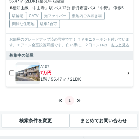
55.47㎡ (2LDK) /築31年 /2階建
福知山線「中山寺」駅 バス12分 伊丹市営バス「中野」 停歩5分
阪
駐輪場
CATV
光ファイバー
敷地内ごみ置き場
閑静な住宅地
駐車2台可
お部屋のグレードアップ済の号室です！ ＴＶモニターホンも付いていま
す。エアコン全室設置可能です。 白い床に、２口コンロの...
もっと見る
募集中の部屋
A107
7万円
1階 / 55.47㎡ / 2LDK
1
検索条件を変更
まとめてお問い合わせ