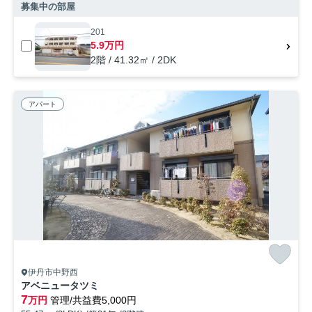
募集中の部屋
201
5.9万円
2階 / 41.32㎡ / 2DK
アパート
伊丹市中野西
アベニュータツミ
7
万円
管理/共益費5,000円