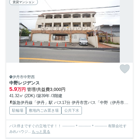
賃貸マンション
伊丹市中野西
中野レジデンス
5.9
万円
管理/共益費3,000円
41.32㎡ (2DK) /築39年 /3階建
阪急伊丹線「伊丹」駅 バス17分 伊丹市営バス「中野（伊丹市）」 停歩1分
駐輪場
敷地内ごみ置き場
公共下水
バス停まですぐの立地です！！ ----------＊----------＊---------- 有限会社す
みれハウジ...
もっと見る