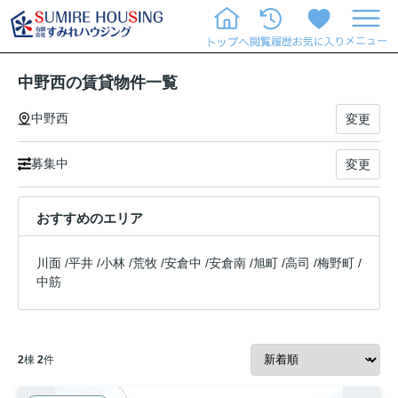
中野西の賃貸物件一覧
中野西
変更
募集中
変更
おすすめのエリア
川面
/
平井
/
小林
/
荒牧
/
安倉中
/
安倉南
/
旭町
/
高司
/
梅野町
/
中筋
2
棟
2
件