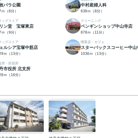
牧バラ公園
中村産婦人科
17ｍ（8分）
638ｍ（8分）
ラッグストア
クリーニング
リン堂 宝塚東店
ペンギンショップ中山寺店
17ｍ（9分）
878ｍ（11分）
ラッグストア
喫茶店・カフェ
ェルシア宝塚中筋店
スターバックスコーヒー中山
029ｍ（13分）
1036ｍ（13分）
役所・区役所
丹市役所 北支所
228ｍ（16分）