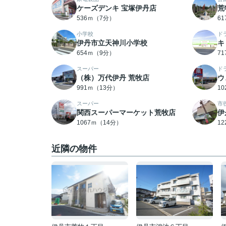
ケーズデンキ 宝塚伊丹店
荒
536ｍ（7分）
6
小学校
ド
伊丹市立天神川小学校
キ
654ｍ（9分）
7
スーパー
ド
（株）万代伊丹 荒牧店
ウ
991ｍ（13分）
1
スーパー
市
関西スーパーマーケット荒牧店
伊
1067ｍ（14分）
1
近隣の物件