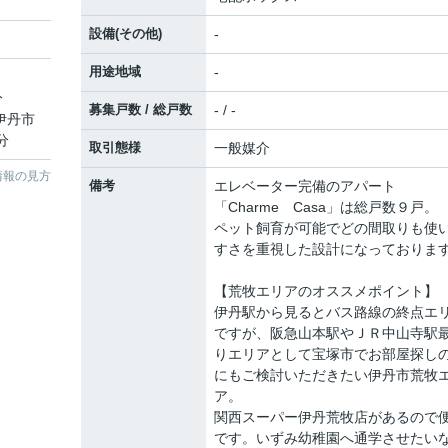
設備(その他)
-
用途地域
-
分
募集戸数 / 総戸数
- / -
 伊丹市
分
取引態様
一般媒介
情報の見方
備考
エレベーター完備のアパート
「Charme Casa」は総戸数９戸。
ペット飼育が可能でどの間取りも使
すさを重視した設計になっておりま
【荒牧エリアのオススメポイント】
伊丹駅から見るとバス路線の終点エ
ですが、阪急山本駅やＪＲ中山寺駅
りエリアとして宝塚市でお部屋探し
にもご検討いただきたい伊丹市荒牧
ア。
関西スーパー伊丹荒牧店があるので
です。いずみ幼稚園へ通学させたい