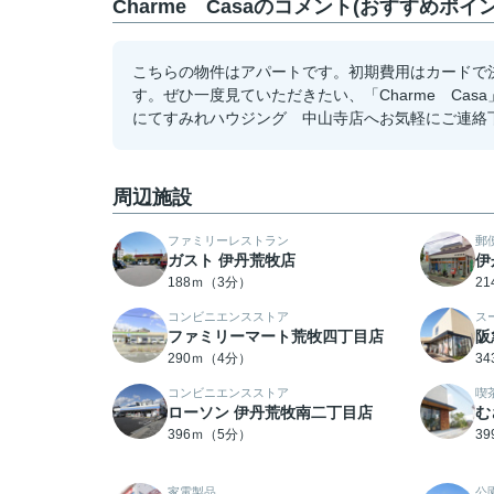
Charme Casaのコメント(おすすめポイン
こちらの物件はアパートです。初期費用はカードで
す。ぜひ一度見ていただきたい、「Charme Casa
にてすみれハウジング 中山寺店へお気軽にご連絡
周辺施設
ファミリーレストラン
郵
ガスト 伊丹荒牧店
伊
188ｍ（3分）
2
コンビニエンスストア
ス
ファミリーマート荒牧四丁目店
阪
290ｍ（4分）
3
コンビニエンスストア
喫
ローソン 伊丹荒牧南二丁目店
む
396ｍ（5分）
3
家電製品
公