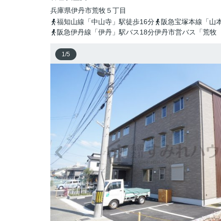
兵庫県
伊丹市
荒牧
５丁目
福知山線「中山寺」駅徒歩16分
阪急宝塚本線「山本
阪急伊丹線「伊丹」駅バス18分伊丹市営バス「荒牧
1
/
5