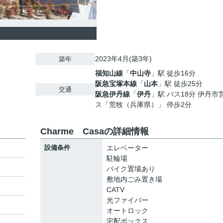
2023年4月(築3年)
築年
福知山線
「
中山寺
」駅 徒歩16分
阪急宝塚本線
「
山本
」駅 徒歩25分
交通
阪急伊丹線
「
伊丹
」駅 バス18分 伊丹市
ス「荒牧（兵庫県）」 停歩2分
Charme Casaの詳細情報
設備条件
エレベーター
駐輪場
バイク置場あり
敷地内ごみ置き場
CATV
光ファイバー
オートロック
宅配ボックス