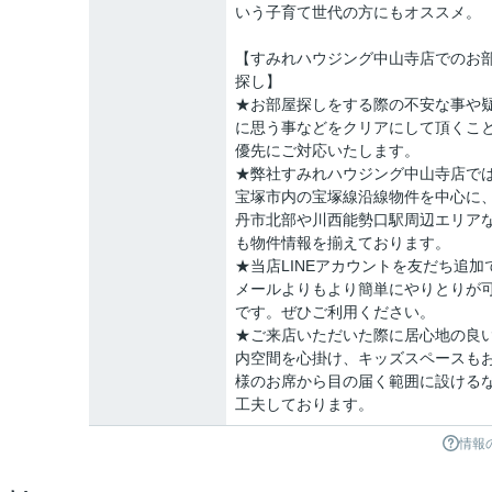
いう子育て世代の方にもオススメ。
【すみれハウジング中山寺店でのお
探し】
★お部屋探しをする際の不安な事や
に思う事などをクリアにして頂くこ
優先にご対応いたします。
★弊社すみれハウジング中山寺店で
宝塚市内の宝塚線沿線物件を中心に
丹市北部や川西能勢口駅周辺エリア
も物件情報を揃えております。
★当店LINEアカウントを友だち追加
メールよりもより簡単にやりとりが
です。ぜひご利用ください。
★ご来店いただいた際に居心地の良
内空間を心掛け、キッズスペースも
様のお席から目の届く範囲に設ける
工夫しております。
情報