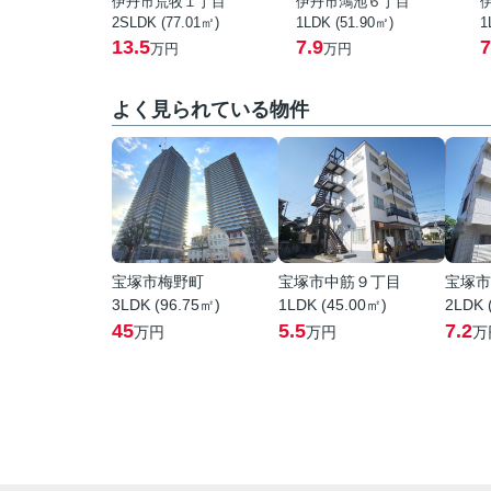
伊丹市荒牧１丁目
伊丹市鴻池６丁目
2SLDK (77.01㎡)
1LDK (51.90㎡)
1
13.5
7.9
7
万円
万円
よく見られている物件
宝塚市梅野町
宝塚市中筋９丁目
宝塚市
3LDK (96.75㎡)
1LDK (45.00㎡)
2LDK 
45
5.5
7.2
万円
万円
万