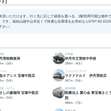
ト)
決済いただけます。行く先に応じて経路を選べる、2駅利用可能な物件
」です。福知山線中山寺近くで快適な住環境をお求めなら0797-82-0125
下さい。
便局
中学校
丹荒牧郵便局
伊丹市立荒牧中学校
14ｍ（3分）
289ｍ（4分）
ーパー
ファーストフード
急オアシス 宝塚中筋店
マクドナルド 伊丹荒牧店
43ｍ（5分）
347ｍ（5分）
茶店・カフェ
総合病院
さしの森珈琲 宝塚中筋店
医療法人 愛心会 東宝塚さと
99ｍ（5分）
院
499ｍ（7分）
園
産婦人科