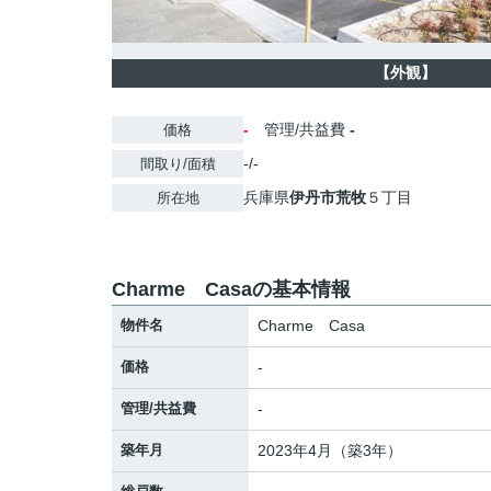
【外観】
-
管理/共益費
-
価格
-/-
間取り/面積
兵庫県
伊丹市
荒牧
５丁目
所在地
Charme Casaの基本情報
物件名
Charme Casa
価格
-
管理/共益費
-
築年月
2023年4月（築3年）