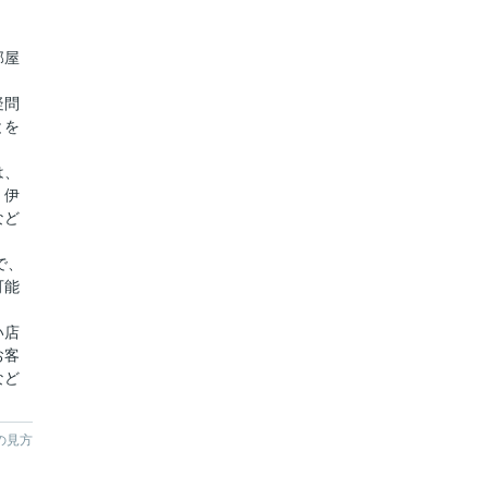
部屋
疑問
とを
は、
、伊
など
で、
可能
い店
お客
など
の見方