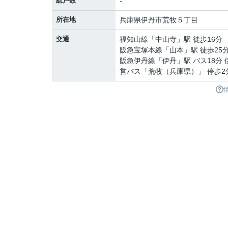
総戸数
-
所在地
兵庫県
伊丹市
荒牧
５丁目
交通
福知山線
「
中山寺
」駅 徒歩16分
阪急宝塚本線
「
山本
」駅 徒歩25
阪急伊丹線
「
伊丹
」駅 バス18分
営バス「荒牧（兵庫県）」 停歩2