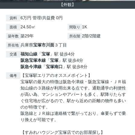
【外観】
6万円 管理/共益費 0円
賃料
24.50㎡
1K
面積
間取り
築29年
2階/2階建
築年数
所在階
兵庫県
宝塚市
川面
３丁目
所在地
福知山線
「
宝塚
」駅 徒歩4分
交通
阪急宝塚本線
「
宝塚
」駅 徒歩4分
阪急今津線
「
宝塚南口
」駅 徒歩8分
【宝塚駅エリアのオススメポイント】
備考
宝塚駅の最大の特徴は阪急今津線・阪急宝塚線・ＪＲ福
知山線の３路線が利用出来る点です。通勤通学の利便性
が高い為、マンションやアパートも多く、駅降りたらす
ぐ住宅地が広がるので、駅から近めの距離の物件も多い
のが特徴です。
阪急線とＪＲ線は連絡橋で繋がっており、傘要らずで乗
り換えが可能です。
【すみれハウジング宝塚店でのお部屋探し】