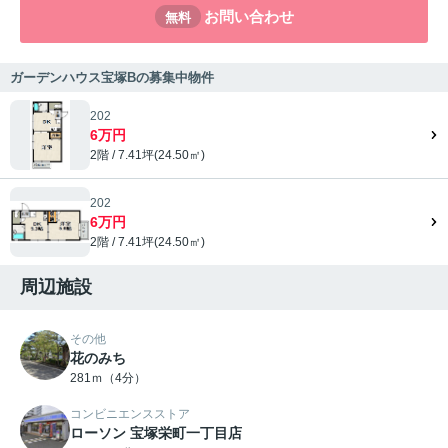
お問い合わせ
無料
ガーデンハウス宝塚Bの募集中物件
202
6万円
2階 / 7.41坪(24.50㎡)
202
6万円
2階 / 7.41坪(24.50㎡)
周辺施設
その他
花のみち
281ｍ（4分）
コンビニエンスストア
ローソン 宝塚栄町一丁目店