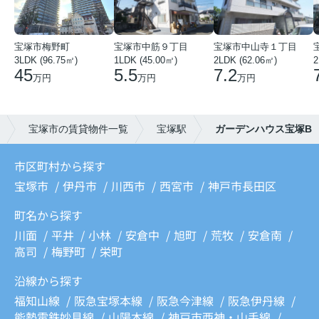
宝塚市梅野町
宝塚市中筋９丁目
宝塚市中山寺１丁目
3LDK (96.75㎡)
1LDK (45.00㎡)
2LDK (62.06㎡)
2
45
5.5
7.2
万円
万円
万円
宝塚市の賃貸物件一覧
宝塚駅
ガーデンハウス宝塚B
市区町村から探す
宝塚市
伊丹市
川西市
西宮市
神戸市長田区
町名から探す
川面
平井
小林
安倉中
旭町
荒牧
安倉南
高司
梅野町
栄町
沿線から探す
福知山線
阪急宝塚本線
阪急今津線
阪急伊丹線
能勢電鉄妙見線
山陽本線
神戸市西神・山手線