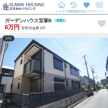
ガーデンハウス宝塚B
空室2
6万円
管理/共益費 0円
1
/
15