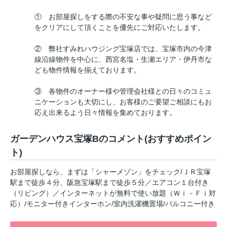
① お部屋探しをする際の不安な事や疑問に思う事など
をクリアにして頂くことを優先にご対応いたします。
② 弊社すみれハウジング宝塚店では、宝塚市内の今津
線沿線物件を中心に、西宮名塩・生瀬エリア・伊丹市な
ども物件情報を揃えております。
③ 各物件のオーナー様や管理会社様との日々のコミュ
ニケーションも大切にし、お客様のご要望ご相談にもお
応え出来るよう日々情報を集めております。
ガーデンハウス宝塚Bのコメント(おすすめポイン
ト)
お部屋探しなら、まずは「シャーメゾン」をチェック/ＪＲ宝塚
駅まで徒歩４分、阪急宝塚駅まで徒歩５分／エアコン１台付き
（リビング）／インターネットが無料で使い放題（Ｗⅰ－Ｆⅰ対
応）/モニター付きインターホン/室内洗濯機置場/バルコニー付き