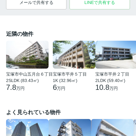
メールで共有する
LINEで共有する
近隣の物件
宝塚市中山五月台６丁目
宝塚市平井５丁目
宝塚市平井２丁目
2SLDK (83.43㎡)
1K (32.96㎡)
2LDK (59.40㎡)
7.8
6
10.8
万円
万円
万円
よく見られている物件