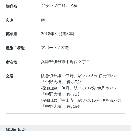
グランツ中野西 A棟
物件名
南
向き
2018年5月(築8年)
築年月
アパート / 木造
種別 / 構造
兵庫県
伊丹市
中野西
２丁目
所在地
阪急伊丹線
「
伊丹
」駅 バス8分 伊丹市バス
交通
「中野大橋」 停歩5分
福知山線
「
伊丹
」駅 バス12分 伊丹市バス
「中野大橋」 停歩5分
福知山線
「
中山寺
」駅 バス16分 伊丹市バス
「中野大橋」 停歩5分