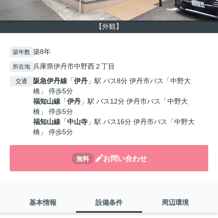
【外観】
築8年
築年数
兵庫県伊丹市中野西２丁目
所在地
阪急伊丹線
「
伊丹
」駅 バス8分 伊丹市バス「中野大
交通
橋」 停歩5分
福知山線
「
伊丹
」駅 バス12分 伊丹市バス「中野大
橋」 停歩5分
福知山線
「
中山寺
」駅 バス16分 伊丹市バス「中野大
橋」 停歩5分
お問い合わせ
無料
基本情報
設備条件
周辺環境