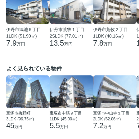
伊丹市鴻池６丁目
伊丹市荒牧１丁目
伊丹市荒牧２丁目
1LDK (51.90㎡)
2SLDK (77.01㎡)
1LDK (40.16㎡)
1
7.9
13.5
7.8
万円
万円
万円
よく見られている物件
宝塚市梅野町
宝塚市中筋９丁目
宝塚市中山寺１丁目
3LDK (96.75㎡)
1LDK (45.00㎡)
2LDK (62.06㎡)
2
45
5.5
7.2
万円
万円
万円