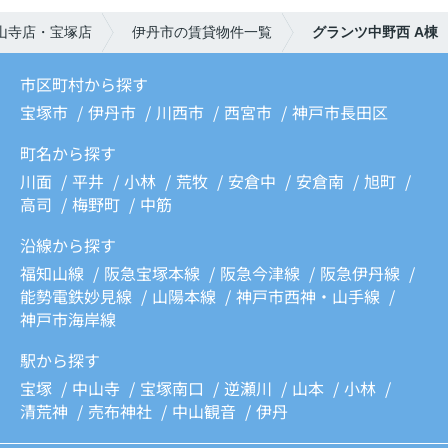
山寺店・宝塚店
伊丹市の賃貸物件一覧
グランツ中野西 A棟
市区町村から探す
宝塚市
伊丹市
川西市
西宮市
神戸市長田区
町名から探す
川面
平井
小林
荒牧
安倉中
安倉南
旭町
高司
梅野町
中筋
沿線から探す
福知山線
阪急宝塚本線
阪急今津線
阪急伊丹線
能勢電鉄妙見線
山陽本線
神戸市西神・山手線
神戸市海岸線
駅から探す
宝塚
中山寺
宝塚南口
逆瀬川
山本
小林
清荒神
売布神社
中山観音
伊丹