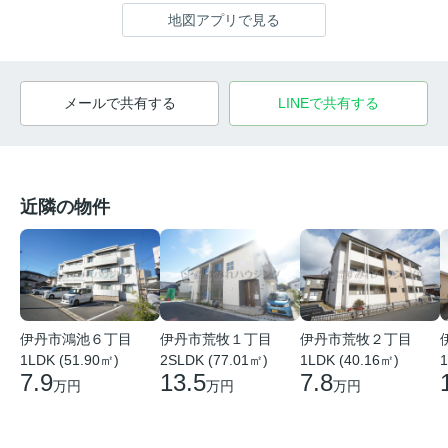
地図アプリで見る
メールで共有する
LINEで共有する
近隣の物件
伊丹市鴻池６丁目
伊丹市荒牧１丁目
伊丹市荒牧２丁目
1LDK (51.90㎡)
2SLDK (77.01㎡)
1LDK (40.16㎡)
1
7.9
13.5
7.8
万円
万円
万円