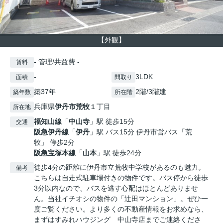
【外観】
- 管理/共益費 -
賃料
-
3LDK
面積
間取り
築37年
2階/3階建
築年数
所在階
兵庫県
伊丹市
荒牧
１丁目
所在地
福知山線
「
中山寺
」駅 徒歩15分
交通
阪急伊丹線
「
伊丹
」駅 バス15分 伊丹市営バス「荒
牧」 停歩2分
阪急宝塚本線
「
山本
」駅 徒歩24分
徒歩4分の距離に伊丹市立荒牧中学校があるのも魅力。
備考
こちらは自走式駐車場付きの物件です。バス停から徒歩
3分以内なので、バスを逃す心配はほとんどありませ
ん。当社イチオシの物件の「辻田マンション」。ぜひ一
度ご覧ください。より多くの不動産情報をお求めなら、
まずはすみれハウジング 中山寺店までご連絡くださ