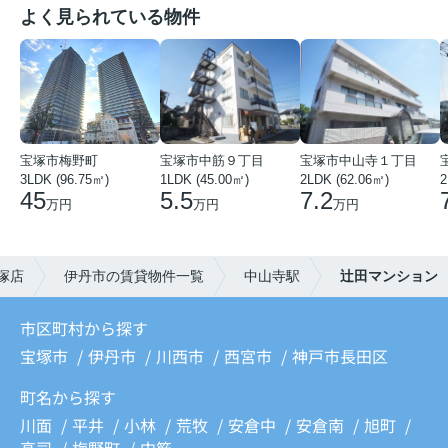
よく見られている物件
宝塚市梅野町
宝塚市中筋９丁目
宝塚市中山寺１丁目
3LDK (96.75㎡)
1LDK (45.00㎡)
2LDK (62.06㎡)
2
45
5.5
7.2
万円
万円
万円
塚店
伊丹市の賃貸物件一覧
中山寺駅
辻田マンション
市区町村から探す
宝塚市
伊丹市
川西市
西宮市
神戸市長田区
町名から探す
川面
平井
小林
荒牧
安倉中
安倉南
旭町