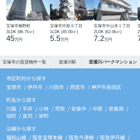
宝塚市梅野町
宝塚市中筋９丁目
宝塚市中山寺１丁目
3LDK (96.75㎡)
1LDK (45.00㎡)
2LDK (62.06㎡)
2
45
5.5
7.2
万円
万円
万円
宝塚市の賃貸物件一覧
逆瀬川駅
逆瀬川パークマンション
市区町村から探す
宝塚市
伊丹市
川西市
西宮市
神戸市長田区
町名から探す
川面
平井
小林
荒牧
安倉中
中筋
安倉南
旭町
高司
栄町
沿線から探す
福知山線
阪急宝塚本線
阪急今津線
阪急伊丹線