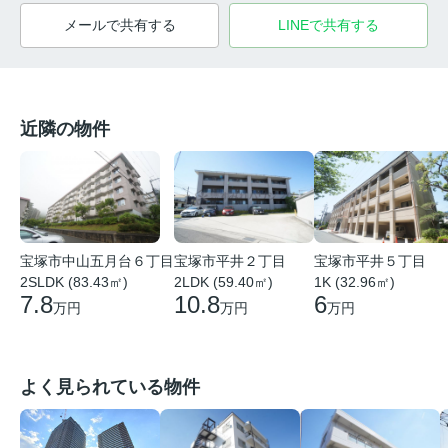
メールで共有する
LINEで共有する
近隣の物件
宝塚市中山五月台６丁目
宝塚市平井２丁目
宝塚市平井５丁目
2SLDK (83.43㎡)
2LDK (59.40㎡)
1K (32.96㎡)
7.8
10.8
6
万円
万円
万円
よく見られている物件