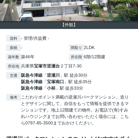
【外観】
- 管理/共益費 -
賃料
-
2LDK
面積
間取り
築46年
6階/12階建
築年数
所在階
兵庫県
宝塚市
逆瀬台
２丁目7-30
所在地
阪急今津線
「
逆瀬川
」駅 徒歩30分
交通
阪急今津線
「
宝塚南口
」駅 徒歩35分
阪急今津線
「
小林
」駅 徒歩33分
こだわりポイント満載の逆瀬川パークマンション。造り
備考
とデザインに関して、自信をもって情報を提供できるマ
ンションです。地上12階建ての物件。お電話で(有)すみ
れハウジングまでお問い合わせいただく場合には、こち
ら0797-85-3500までおかけください。