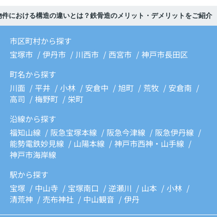
物件における構造の違いとは？鉄骨造のメリット・デメリットをご紹介
市区町村から探す
宝塚市
伊丹市
川西市
西宮市
神戸市長田区
町名から探す
川面
平井
小林
安倉中
旭町
荒牧
安倉南
高司
梅野町
栄町
沿線から探す
福知山線
阪急宝塚本線
阪急今津線
阪急伊丹線
能勢電鉄妙見線
山陽本線
神戸市西神・山手線
神戸市海岸線
駅から探す
宝塚
中山寺
宝塚南口
逆瀬川
山本
小林
清荒神
売布神社
中山観音
伊丹