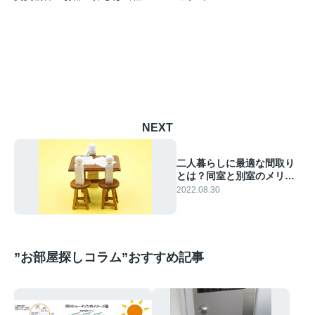
NEXT
二人暮らしに最適な間取り
とは？同室と別室のメリッ
トや注意点をチェック！
2022.08.30
”お部屋探しコラム”おすすめ記事