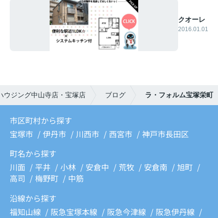
クオーレ
2016.01.01
ハウジング中山寺店・宝塚店
ブログ
ラ・フォルム宝塚栄町
市区町村から探す
宝塚市
伊丹市
川西市
西宮市
神戸市長田区
町名から探す
川面
平井
小林
安倉中
荒牧
安倉南
旭町
高司
梅野町
中筋
沿線から探す
福知山線
阪急宝塚本線
阪急今津線
阪急伊丹線