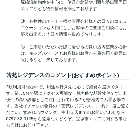
塚線沿線物件を中心に、伊丹市北部や川西能勢口駅周辺
エリアなども物件情報を揃えております。
③ 各物件のオーナー様や管理会社様との日々のコミュ
ニケーションも大切にし、お客様のご要望ご相談にもお
応え出来るよう日々情報を集めております。
④ ご来店いただいた際に居心地の良い店内空間を心掛
け、キッズスペースもお客様のお席から目の届く範囲に
設けるなど工夫しております。
茜苑レジデンスのコメント(おすすめポイント)
2駅利用可能なので、用途や行き先に応じて経路を選択できま
す。徒歩5分で駅にアクセス可能な、魅力的な駅近物件です。利
便性の高い設備として注目されているのが敷地内ごみ置き場で
す。当社イチオシの物件の「茜苑レジデンス」。ぜひ一度ご覧く
ださい。すみれハウジング 中山寺店までのお問い合わせなら、
0797-82-0125から遠慮なくどうぞ。宝塚市エリアに関する事な
ら当社にお任せ下さい。