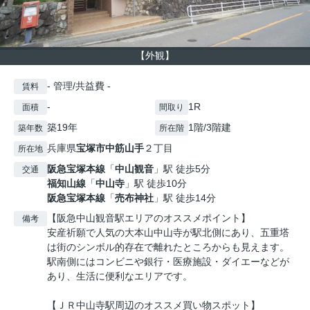
【外観】
- 管理/共益費 -
賃料
-
1R
面積
間取り
築19年
1階/3階建
築年数
所在階
兵庫県
宝塚市
中筋山手
２丁目
所在地
阪急宝塚本線
「
中山観音
」駅 徒歩5分
交通
福知山線
「
中山寺
」駅 徒歩10分
阪急宝塚本線
「
売布神社
」駅 徒歩14分
【阪急中山観音駅エリアのオススメポイント】
備考
安産祈願で人気の大本山中山寺が駅北側にあり、五重塔
は街のシンボル的存在で離れたところからも見えます。
駅南側にはコンビニや銀行・医療施設・ダイエーなどが
あり、生活に便利なエリアです。
【ＪＲ中山寺駅周辺のオススメ買い物スポット】