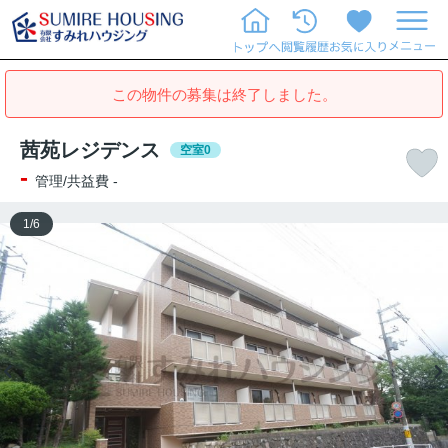
この物件の募集は終了しました。
茜苑レジデンス
空室0
-
管理/共益費 -
1
/
6