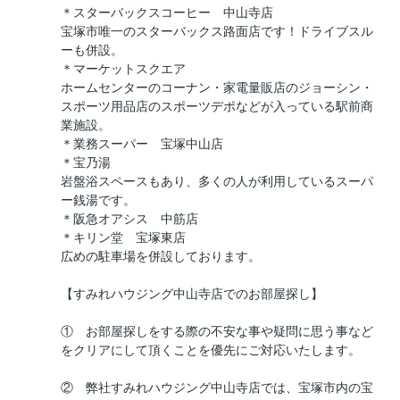
＊スターバックスコーヒー 中山寺店
宝塚市唯一のスターバックス路面店です！ドライブスル
ーも併設。
＊マーケットスクエア
ホームセンターのコーナン・家電量販店のジョーシン・
スポーツ用品店のスポーツデポなどが入っている駅前商
業施設。
＊業務スーパー 宝塚中山店
＊宝乃湯
岩盤浴スペースもあり、多くの人が利用しているスーパ
ー銭湯です。
＊阪急オアシス 中筋店
＊キリン堂 宝塚東店
広めの駐車場を併設しております。
【すみれハウジング中山寺店でのお部屋探し】
① お部屋探しをする際の不安な事や疑問に思う事など
をクリアにして頂くことを優先にご対応いたします。
② 弊社すみれハウジング中山寺店では、宝塚市内の宝