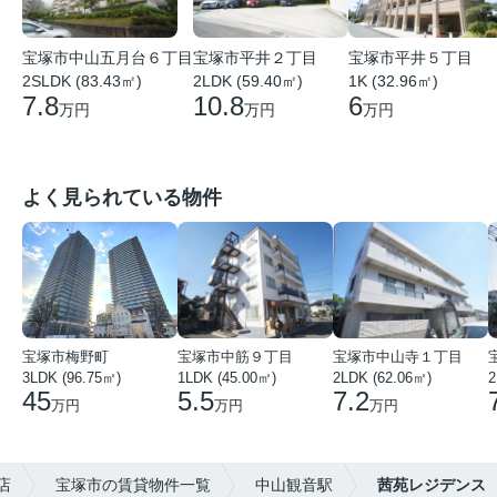
宝塚市中山五月台６丁目
宝塚市平井２丁目
宝塚市平井５丁目
2SLDK (83.43㎡)
2LDK (59.40㎡)
1K (32.96㎡)
7.8
10.8
6
万円
万円
万円
よく見られている物件
宝塚市梅野町
宝塚市中筋９丁目
宝塚市中山寺１丁目
3LDK (96.75㎡)
1LDK (45.00㎡)
2LDK (62.06㎡)
2
45
5.5
7.2
万円
万円
万円
店
宝塚市の賃貸物件一覧
中山観音駅
茜苑レジデンス