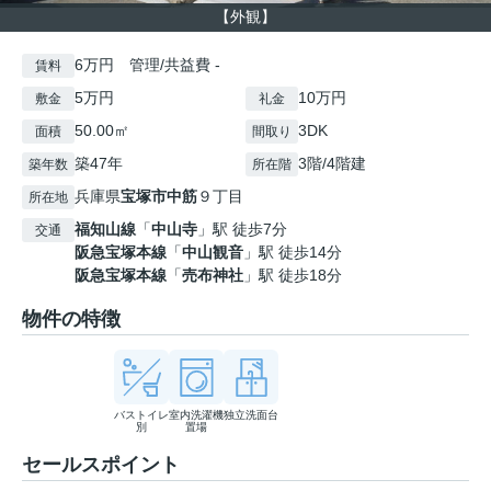
【外観】
6万円 管理/共益費 -
賃料
5万円
10万円
敷金
礼金
50.00㎡
3DK
面積
間取り
築47年
3階/4階建
築年数
所在階
兵庫県
宝塚市
中筋
９丁目
所在地
福知山線
「
中山寺
」駅 徒歩7分
交通
阪急宝塚本線
「
中山観音
」駅 徒歩14分
阪急宝塚本線
「
売布神社
」駅 徒歩18分
物件の特徴
バストイレ
室内洗濯機
独立洗面台
別
置場
セールスポイント