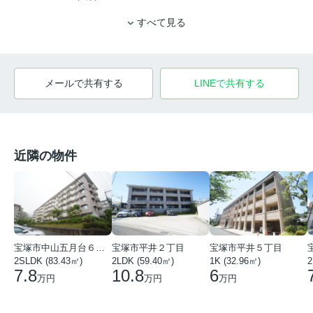
すべて見る
メールで共有する
LINEで共有する
近隣の物件
宝塚市中山五月台６丁目
宝塚市平井２丁目
宝塚市平井５丁目
2SLDK (83.43㎡)
2LDK (59.40㎡)
1K (32.96㎡)
2
7.8
10.8
6
万円
万円
万円