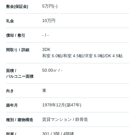
5万円(-)
敷金(保証金)
10万円
礼金
- / -
償却 / 敷引
3DK
間取り / 詳細
和室 6.0帖
/
和室 4.5帖
/
洋室 6.0帖
/
DK 4.5帖
50.00㎡ / -
面積 /
バルコニー面積
東
向き
1978年12月(築47年)
築年月
賃貸マンション / 鉄骨造
種別 / 建物構造
301 / 3階 / 4階建
部屋 /