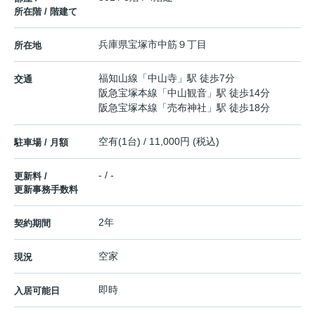
所在階 / 階建て
兵庫県
宝塚市
中筋
９丁目
所在地
福知山線
「
中山寺
」駅 徒歩7分
交通
阪急宝塚本線
「
中山観音
」駅 徒歩14分
阪急宝塚本線
「
売布神社
」駅 徒歩18分
空有(1台) / 11,000円 (税込)
駐車場 / 月額
- / -
更新料 /
更新事務手数料
2年
契約期間
空家
現況
即時
入居可能日