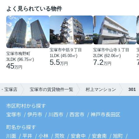
よく見られている物件
宝塚市中筋９丁目
宝塚市中山寺１丁目
宝塚市梅野町
1LDK (45.00㎡)
2LDK (62.06㎡)
2
3LDK (96.75㎡)
5.5
7.2
万円
万円
45
万円
・宝塚店
宝塚市の賃貸物件一覧
村上マンション
301
市区町村から探す
宝塚市
伊丹市
川西市
西宮市
神戸市長田区
町名から探す
川面
平井
小林
荒牧
安倉中
安倉南
旭町