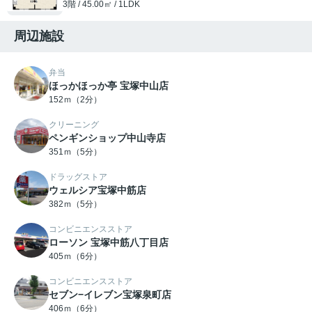
3階 / 45.00㎡ / 1LDK
周辺施設
弁当
ほっかほっか亭 宝塚中山店
152ｍ（2分）
クリーニング
ペンギンショップ中山寺店
351ｍ（5分）
ドラッグストア
ウェルシア宝塚中筋店
382ｍ（5分）
コンビニエンスストア
ローソン 宝塚中筋八丁目店
405ｍ（6分）
コンビニエンスストア
セブン−イレブン宝塚泉町店
406ｍ（6分）