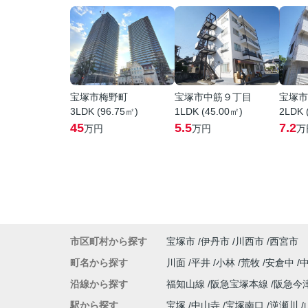
宝塚市梅野町
宝塚市中筋９丁目
宝塚市
3LDK (96.75㎡)
1LDK (45.00㎡)
2LDK 
45
5.5
7.2
万円
万円
万
市区町村から探す
宝塚市
伊丹市
川西市
西宮市
町名から探す
川面
平井
小林
荒牧
安倉中
沿線から探す
福知山線
阪急宝塚本線
阪急今
駅から探す
宝塚
中山寺
宝塚南口
逆瀬川