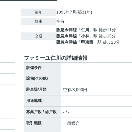
1995年7月(築31年)
築年
空有
駐車
阪急今津線
「
仁川
」駅 徒歩11分
阪急今津線
「
小林
」駅 徒歩15分
交通
阪急今津線
「
甲東園
」駅 徒歩23分
ファミーユ仁川の詳細情報
設備条件
設備(その他)
-
駐車場/月額
空有/8,000円
用途地域
-
募集戸数 / 総戸数
- / -
取引態様
一般媒介