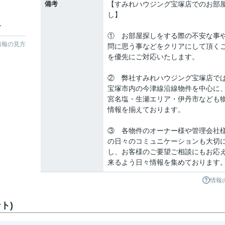
備考
【すみれハウジング宝塚店でのお部
し】
分
① お部屋探しをする際の不安な事
情報の見方
問に思う事などをクリアにして頂く
を優先にご対応いたします。
② 弊社すみれハウジング宝塚店で
宝塚市内の今津線沿線物件を中心に
宮名塩・生瀬エリア・伊丹市なども
情報を揃えております。
③ 各物件のオーナー様や管理会社
の日々のコミュニケーションも大切
し、お客様のご要望ご相談にもお応
来るよう日々情報を集めております
情報
ト)