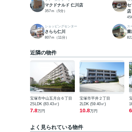
マクドナルド 仁川店
セ
357ｍ（5分）
店
4
ショッピングセンター
ス
さらら仁川
業
807ｍ（11分）
8
近隣の物件
宝塚市中山五月台６丁目
宝塚市平井２丁目
2SLDK (83.43㎡)
2LDK (59.40㎡)
1
7.8
10.8
6
万円
万円
よく見られている物件