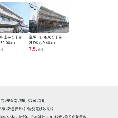
中山寺１丁目
宝塚市口谷東１丁目
(62.06㎡)
2LDK (49.40㎡)
7.5
円
万円
中筋
安倉南
旭町
高司
栄町
津線
阪急伊丹線
能勢電鉄妙見線
山本
小林
清荒神
売布神社
中山観音
雲雀丘花屋敷