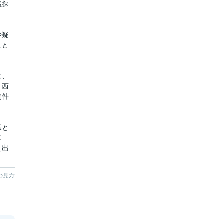
屋探
や疑
こと
は、
、西
物件
様と
に
え出
。
の見方