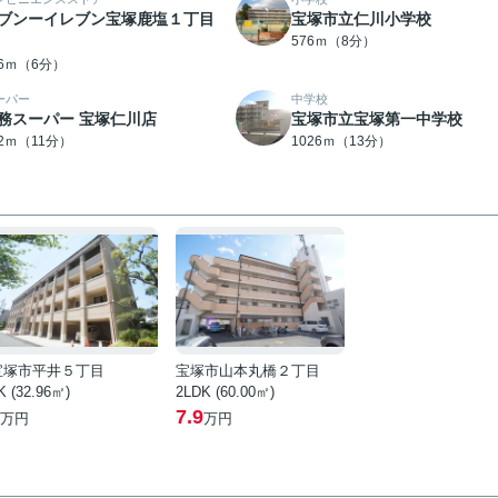
ブンーイレブン宝塚鹿塩１丁目
宝塚市立仁川小学校
576ｍ（8分）
56ｍ（6分）
ーパー
中学校
務スーパー 宝塚仁川店
宝塚市立宝塚第一中学校
22ｍ（11分）
1026ｍ（13分）
宝塚市平井５丁目
宝塚市山本丸橋２丁目
K (32.96㎡)
2LDK (60.00㎡)
7.9
万円
万円