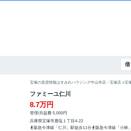
借
宝塚の賃貸情報はすみれハウジング中山寺店・宝塚店
宝
ファミーユ仁川
8.7万円
管理/共益費 5,000円
兵庫県
宝塚市
鹿塩
１丁目4-22
阪急今津線「仁川」駅徒歩11分
阪急今津線「小林」